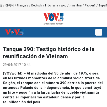
語
/
한국어
/
Français
/
Deutsch
/
Indonesia
/
ລາວ
/
ภาษาไทย
/
Русский
/
Españ
☰
Tanque 390: Testigo histórico de la
reunificación de Vietnam
29/04/2017 10:44
(VOVworld) – Al mediodía del 30 de abril de 1975, o sea,
en los últimos momentos de la administración títere de
Saigón, el tanque con el número 390 derribó la puerta del
entonces Palacio de la Independencia, lo que constituyó
un hito y puso fin a la larga lucha del pueblo vietnamita
contra el imperialismo estadounidense y por la
reunificación del país.