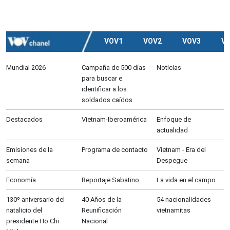
VOV1
VOV2
VOV3
V
Mundial 2026
Campaña de 500 días
Noticias
para buscar e
identificar a los
soldados caídos
Destacados
Vietnam-Iberoamérica
Enfoque de
actualidad
Emisiones de la
Programa de contacto
Vietnam - Era del
semana
Despegue
Economía
Reportaje Sabatino
La vida en el campo
130º aniversario del
40 Años de la
54 nacionalidades
natalicio del
Reunificación
vietnamitas
presidente Ho Chi
Nacional