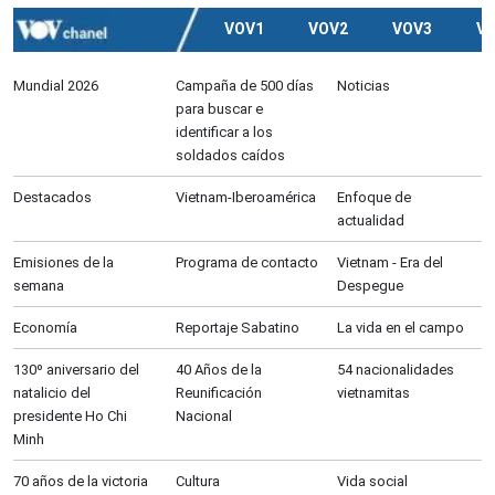
VOV1
VOV2
VOV3
V
Mundial 2026
Campaña de 500 días
Noticias
para buscar e
identificar a los
soldados caídos
Destacados
Vietnam-Iberoamérica
Enfoque de
actualidad
Emisiones de la
Programa de contacto
Vietnam - Era del
semana
Despegue
Economía
Reportaje Sabatino
La vida en el campo
130º aniversario del
40 Años de la
54 nacionalidades
natalicio del
Reunificación
vietnamitas
presidente Ho Chi
Nacional
Minh
70 años de la victoria
Cultura
Vida social