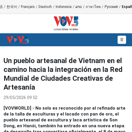
語
/
한국어
/
Français
/
Deutsch
/
Indonesia
/
ລາວ
/
ภาษาไทย
/
Русский
/
Españ
☰
Un pueblo artesanal de Vietnam en el
camino hacia la integración en la Red
Mundial de Ciudades Creativas de
Artesanía
29/05/2026 09:52
[VOVWORLD] - No solo es reconocido por el refinado arte
de la talla de esculturas y el lacado con pan de oro, el
pueblo artesanal de escultura y laca artística de Son
Dong, en Hanói, también ha entrado en una nueva etapa
de desarrollo tras convertirse oficialmente, el 8 de mayo