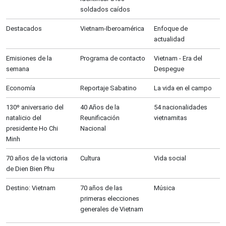
soldados caídos
Destacados
Vietnam-Iberoamérica
Enfoque de
actualidad
Emisiones de la
Programa de contacto
Vietnam - Era del
semana
Despegue
Economía
Reportaje Sabatino
La vida en el campo
130º aniversario del
40 Años de la
54 nacionalidades
natalicio del
Reunificación
vietnamitas
presidente Ho Chi
Nacional
Minh
70 años de la victoria
Cultura
Vida social
de Dien Bien Phu
Destino: Vietnam
70 años de las
Música
primeras elecciones
generales de Vietnam