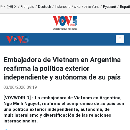
語
/
한국어
/
Français
/
Deutsch
/
Indonesia
/
ລາວ
/
ภาษาไทย
/
Русский
/
Españ
☰
Embajadora de Vietnam en Argentina
reafirma la política exterior
independiente y autónoma de su país
03/06/2026 09:19
[VOVWORLD] - La embajadora de Vietnam en Argentina,
Ngo Minh Nguyet, reafirmó el compromiso de su país con
una política exterior independiente, autónoma, de
multilateralismo y diversificación de las relaciones
internacionales.