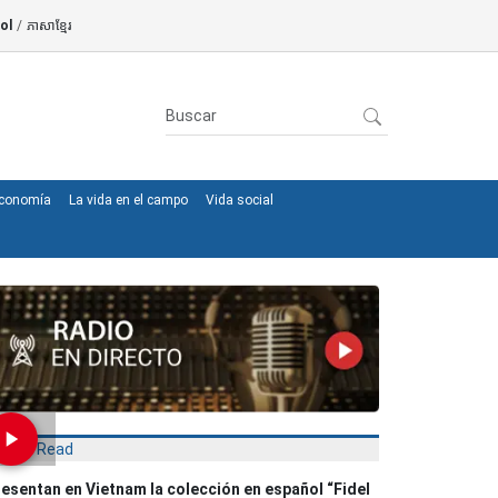
ol
/
ភាសាខ្មែរ
conomía
La vida en el campo
Vida social
Most Read
esentan en Vietnam la colección en español “Fidel