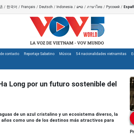
語
/
한국어
/
Français
/
Deutsch
/
Indonesia
/
ລາວ
/
ภาษาไทย
/
Русский
/
Españ
de contacto
Reportaje Sabatino
Música
54 nacionalidades vietnamitas
E
Ha Long por un futuro sostenible del
aguas de un azul cristalino y un ecosistema diverso, la
 años como uno de los destinos más atractivos para
Pr