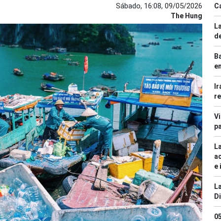
Sábado, 16:08, 09/05/2026
C
The Hung
La
de
B
en
Ir
re
Vi
pa
La
ac
e 
La
D
0