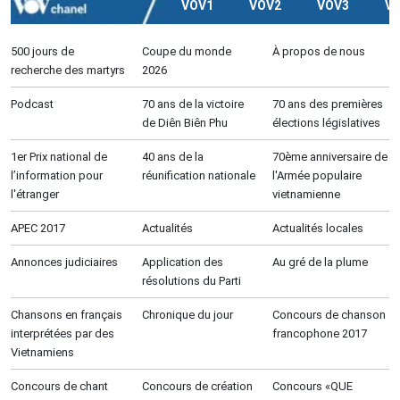
VOV1
VOV2
VOV3
V
500 jours de
Coupe du monde
À propos de nous
recherche des martyrs
2026
Podcast
70 ans de la victoire
70 ans des premières
de Diên Biên Phu
élections législatives
1er Prix national de
40 ans de la
70ème anniversaire de
l’information pour
réunification nationale
l'Armée populaire
l'étranger
vietnamienne
APEC 2017
Actualités
Actualités locales
Annonces judiciaires
Application des
Au gré de la plume
résolutions du Parti
Chansons en français
Chronique du jour
Concours de chanson
interprétées par des
francophone 2017
Vietnamiens
Concours de chant
Concours de création
Concours «QUE