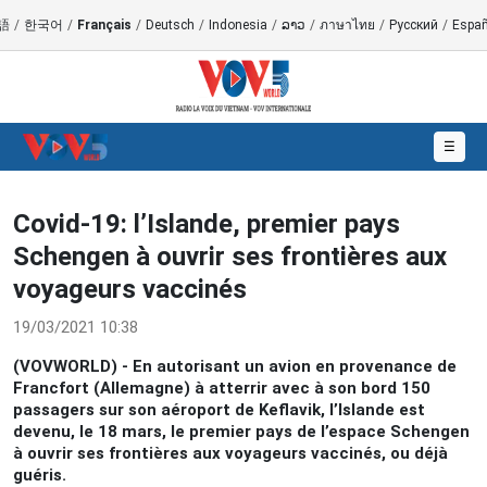
語
/
한국어
/
Français
/
Deutsch
/
Indonesia
/
ລາວ
/
ภาษาไทย
/
Русский
/
Españ
☰
Covid-19: l’Islande, premier pays
Schengen à ouvrir ses frontières aux
voyageurs vaccinés
19/03/2021 10:38
(VOVWORLD) - En autorisant un avion en provenance de
Francfort (Allemagne) à atterrir avec à son bord 150
passagers sur son aéroport de Keflavik, l’Islande est
devenu, le 18 mars, le premier pays de l’espace Schengen
à ouvrir ses frontières aux voyageurs vaccinés, ou déjà
guéris.