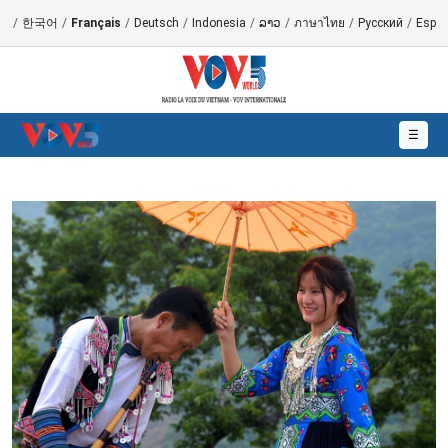
語
/
한국어
/
Français
/
Deutsch
/
Indonesia
/
ລາວ
/
ภาษาไทย
/
Русский
/
Españ
☰