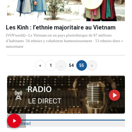
Les Kinh : l’ethnie majoritaire au Vietnam
(VOVworld) - Le Vietnam est un pays pluriethnique de 87 millions
d’habitants. 54 ethnies y cohabitent harmonieusement : 53 ethnies dites «
minoritaire
«
1
…
54
55
»
Most Read