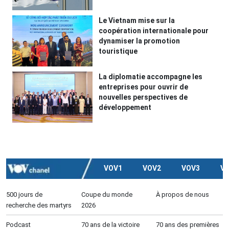
Le Vietnam mise sur la
coopération internationale pour
dynamiser la promotion
touristique
La diplomatie accompagne les
entreprises pour ouvrir de
nouvelles perspectives de
développement
VOV1
VOV2
VOV3
V
500 jours de
Coupe du monde
À propos de nous
recherche des martyrs
2026
Podcast
70 ans de la victoire
70 ans des premières