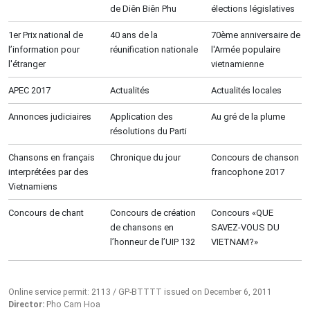
de Diên Biên Phu
élections législatives
1er Prix national de
40 ans de la
70ème anniversaire de
l’information pour
réunification nationale
l'Armée populaire
l'étranger
vietnamienne
APEC 2017
Actualités
Actualités locales
Annonces judiciaires
Application des
Au gré de la plume
résolutions du Parti
Chansons en français
Chronique du jour
Concours de chanson
interprétées par des
francophone 2017
Vietnamiens
Concours de chant
Concours de création
Concours «QUE
de chansons en
SAVEZ-VOUS DU
l’honneur de l’UIP 132
VIETNAM?»
Online service permit: 2113 / GP-BTTTT issued on December 6, 2011
Director:
Pho Cam Hoa