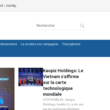
ol
/
ភាសាខ្មែរ
 vietnamienne
La vie dans nos campagnes
Francophonie
Kaopiz Holdings: Le
Vietnam s'affirme
sur la carte
technologique
mondiale
(VOVWORLD) - Kaopiz
Holdings, fondée il y a dix ans
par six ingénieurs diplômés