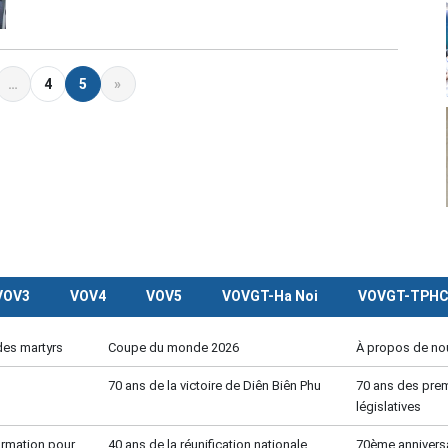
…
4
5
»
VOV3
VOV4
VOV5
VOVGT-Ha Noi
VOVGT-TPH
des martyrs
Coupe du monde 2026
À propos de no
70 ans de la victoire de Diên Biên Phu
70 ans des prem
législatives
formation pour
40 ans de la réunification nationale
70ème anniversa