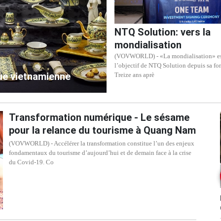
NTQ Solution: vers la
mondialisation
(VOVWORLD) - «La mondialisation» e
l’objectif de NTQ Solution depuis sa fo
que vietnamienne
Treize ans aprè
Transformation numérique - Le sésame
pour la relance du tourisme à Quang Nam
(VOVWORLD) - Accélérer la transformation constitue l’un des enjeux
fondamentaux du tourisme d’aujourd’hui et de demain face à la crise
du Covid-19. Co