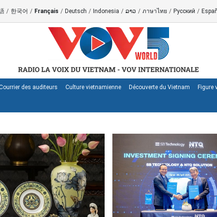
語
/
한국어
/
Français
/
Deutsch
/
Indonesia
/
ລາວ
/
ภาษาไทย
/
Русский
/
Españ
Courrier des auditeurs
Culture vietnamienne
Découverte du Vietnam
Figure