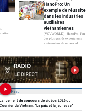
HanoPro: Un
exemple de réussite
dans les industries
auxiliaires
vietnamiennes
st
ndation.
(VOVWORLD) - HanoPro, l'un
des plus grands exportateurs
vietnamiens de rubans ad
Most Read
Lancement du concours de vidéos 2026 du
Courrier du Vietnam: "La paix et la jeunesse"