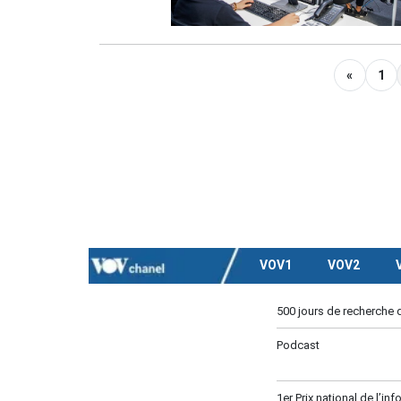
«
1
VOV1
VOV2
500 jours de recherche 
Podcast
1er Prix national de l’in