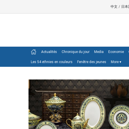
中文
/
日本
Actualités
Chronique du jour
Media
Economie
Les 54 ethnies en couleurs
Fenêtre des jeunes
More
▾