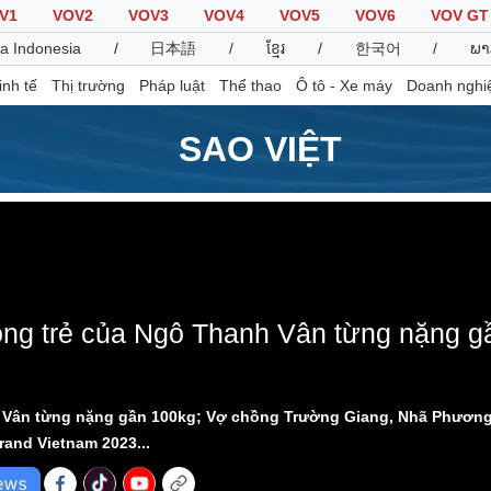
V1
VOV2
VOV3
VOV4
VOV5
VOV6
VOV GT
a Indonesia
/
日本語
/
ខ្មែរ
/
한국어
/
ພາ
inh tế
Thị trường
Pháp luật
Thể thao
Ô tô - Xe máy
Doanh nghi
SAO VIỆT
Thế giới
Multimedia
K
Quan sát
Video
B
Cuộc sống đó đây
Ảnh
K
 loaded, either because the server or network failed or because the f
Hồ sơ
E-Magazine
Infographic
ng trẻ của Ngô Thanh Vân từng nặng gầ
Thể thao
Ô tô - Xe máy
D
 Vân từng nặng gần 100kg; Vợ chồng Trường Giang, Nhã Phương l
Bóng đá
Ô tô
T
and Vietnam 2023...
Lịch thi đấu bóng đá
Xe máy
Thế giới thể thao
Tư vấn