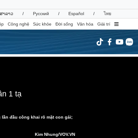
ສາລາວ
/
Русский
/
Español
/
ไทย
ệp
Công nghệ
Sức khỏe
Đời sống
Văn hóa
Giải trí
inh tế
Thị trường
ất động sản
Giá vàng
hởi nghiệp
Tiêu dùng
ormat is not supported.
Tỷ giá
Chứng khoán
n 1 tạ
Giá cà phê
oanh nghiệp
Công nghệ
ần đầu công khai rõ mặt con gái;
hông tin doanh nghiệp
Sành điệu
Doanh nghiệp 24h
Tin Công nghệ
Kim Nhung/VOV.VN
Doanh nhân
Trải nghiệm