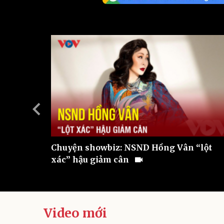
Sức khỏe
Đời sống
Dinh dưỡng - món ngon
Nhà đẹp
Cây thuốc
Blog
Sản phụ khoa
Tình yêu - Gia đình
Nhi khoa
Nam khoa
Làm đẹp - giảm cân
Phòng mạch online
Ăn sạch sống khỏe
Cải chính
hủ nhận
Chuyện showbiz: NSND Hồng Vân “lột
ố NSƯT
xác” hậu giảm cân
Video mới