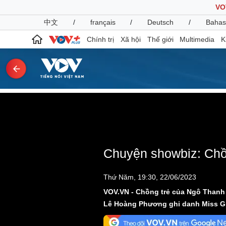
VO
中文
/
français
/
Deutsch
/
Bahas
Chính trị
Xã hội
Thế giới
Multimedia
K
Chính trị
Xã hội
Đảng
This
Tin 24h
is
a
Tổ chức nhân sự
Dự báo thời tiết
The media could not be
modal
window.
Quốc hội
Giáo dục
Nhận diện sự thật
Dấu ấn VOV
Chuyện showbiz: Chồ
Việc làm
Biển đảo
Thứ Năm, 19:30, 22/06/2023
Pháp luật
Quân sự - Quốc phòng
VOV.VN - Chồng trẻ của Ngô Thanh
Vụ án
Vũ khí
Lê Hoàng Phương ghi danh Miss Gr
Tin nóng
Việt Nam
Tư vấn luật
Phân tích