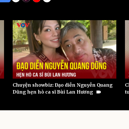
eSports
V
Hậu trường
Văn hóa
Giải trí
D
Sân khấu - Điện ảnh
Nghệ sĩ
Văn học
Thời trang
Âm nhạc
Sao Việt
c
Di sản
Chuyện showbiz: Đạo diễn Nguyễn Quang
C
Dũng hẹn hò ca sĩ Bùi Lan Hương
t