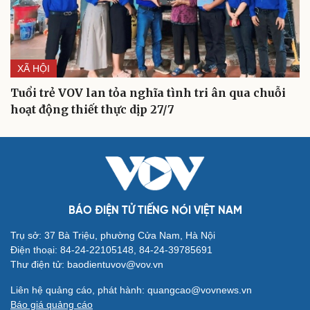
XÃ HỘI
Cải chính
Tuổi trẻ VOV lan tỏa nghĩa tình tri ân qua chuỗi
hoạt động thiết thực dịp 27/7
BÁO ĐIỆN TỬ TIẾNG NÓI VIỆT NAM
Trụ sở: 37 Bà Triệu, phường Cửa Nam, Hà Nội
Điện thoại: 84-24-22105148, 84-24-39785691
Thư điện tử: baodientuvov@vov.vn
Liên hệ quảng cáo, phát hành: quangcao@vovnews.vn
Báo giá quảng cáo