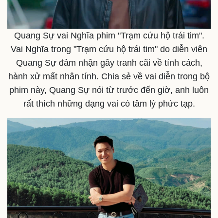
Quang Sự vai Nghĩa phim "Trạm cứu hộ trái tim".
Vai Nghĩa trong "Trạm cứu hộ trái tim" do diễn viên
Quang Sự đảm nhận gây tranh cãi về tính cách,
Thể thao
Ô tô - Xe máy
hành xử mất nhân tính. Chia sẻ về vai diễn trong bộ
Bóng đá
Ô tô
phim này, Quang Sự nói từ trước đến giờ, anh luôn
Lịch thi đấu bóng đá
Xe máy
rất thích những dạng vai có tâm lý phức tạp.
Thế giới thể thao
Tư vấn
eSports
Hậu trường