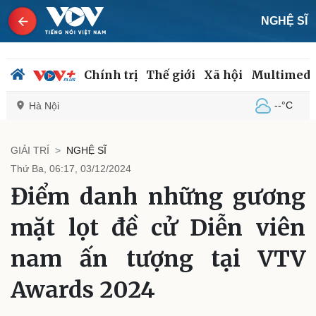
NGHỆ SĨ
Chính trị
Thế giới
Xã hội
Multimedi
--°C
Hà Nội
GIẢI TRÍ
NGHỆ SĨ
Thứ Ba, 06:17, 03/12/2024
Chính trị
Xã hội
Điểm danh những gương
Đảng
Tin 24h
Tổ chức nhân sự
Dự báo thời tiết
mặt lọt đề cử Diễn viên
Quốc hội
Giáo dục
Nhận diện sự thật
Dấu ấn VOV
nam ấn tượng tại VTV
Việc làm
Biển đảo
Awards 2024