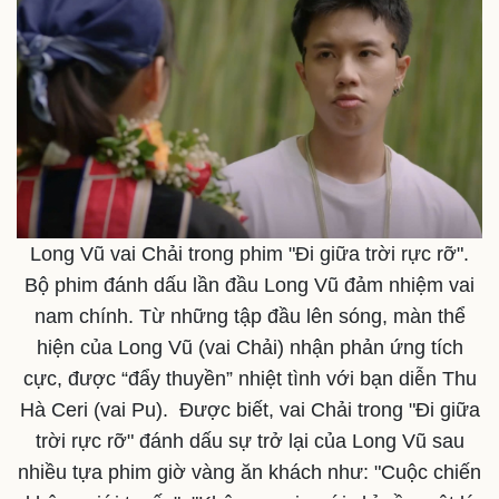
Sức khỏe
Đời sống
Dinh dưỡng - món ngon
Nhà đẹp
Cây thuốc
Blog
Sản phụ khoa
Tình yêu - Gia đình
Nhi khoa
Nam khoa
Long Vũ vai Chải trong phim "Đi giữa trời rực rỡ".
Làm đẹp - giảm cân
Bộ phim đánh dấu lần đầu Long Vũ đảm nhiệm vai
Phòng mạch online
nam chính. Từ những tập đầu lên sóng, màn thể
Ăn sạch sống khỏe
hiện của Long Vũ (vai Chải) nhận phản ứng tích
cực, được “đẩy thuyền” nhiệt tình với bạn diễn Thu
Hà Ceri (vai Pu). Được biết, vai Chải trong "Đi giữa
trời rực rỡ" đánh dấu sự trở lại của Long Vũ sau
nhiều tựa phim giờ vàng ăn khách như: "Cuộc chiến