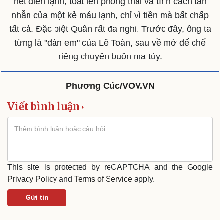
nét diễn lạnh, toát lên phong thái và tính cách tàn
nhẫn của một kẻ máu lạnh, chỉ vì tiền mà bất chấp
tất cả. Đặc biệt Quân rất đa nghi. Trước đây, ông ta
từng là "đàn em" của Lê Toàn, sau về mở đế chế
riêng chuyên buôn ma túy.
Văn hóa
Giải trí
Phương Cúc/VOV.VN
Sân khấu - Điện ảnh
Nghệ sĩ
Văn học
Thời trang
Viết bình luận
Âm nhạc
Sao Việt
Di sản
This site is protected by reCAPTCHA and the Google
Privacy Policy
and
Terms of Service
apply.
Gửi tin