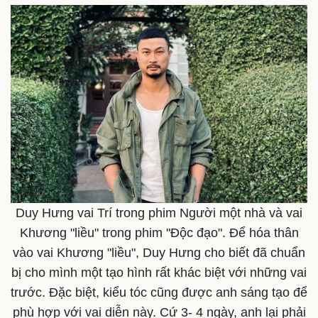
Pháp luật
Quân sự - Quốc phòng
Vụ án
Vũ khí
Tin nóng
Việt Nam
Tư vấn luật
Phân tích
Duy Hưng vai Trí trong phim Người một nhà và vai
Khương "liều" trong phim "Độc đạo". Để hóa thân
vào vai Khương "liều", Duy Hưng cho biết đã chuẩn
bị cho mình một tạo hình rất khác biệt với những vai
trước. Đặc biệt, kiểu tóc cũng được anh sáng tạo để
phù hợp với vai diễn này. Cứ 3- 4 ngày, anh lại phải