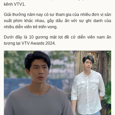
kênh VTV1.
Giải thưởng năm nay có sự tham gia của nhiều đơn vị sản
xuất phim khác nhau, gây dấu ấn với sự ghi danh của
nhiều diễn viên trẻ triển vọng.
Dưới đây là 10 gương mặt lọt đề cử diễn viên nam ấn
tượng tại VTV Awards 2024.
Thế giới
Multimedia
Quan sát
Video
Cuộc sống đó đây
Ảnh
Hồ sơ
E-Magazine
Infographic