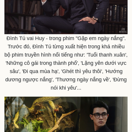
Đình Tú vai Huy - trong phim "Gặp em ngày nắng".
Doanh nghiệp
Công nghệ
Trước đó, Đình Tú từng xuất hiện trong khá nhiều
Thông tin doanh nghiệp
Sành điệu
bộ phim truyền hình nổi tiếng như: 'Tuổi thanh xuân',
Doanh nghiệp 24h
Tin Công nghệ
Doanh nhân
Trải nghiệm
'Những cô gái trong thành phố', 'Lặng yên dưới vực
Vì cộng đồng
Chuyển đổi số
sâu', 'Đi qua mùa hạ', 'Ghét thì yêu thôi', 'Hướng
dương ngược nắng', 'Thương ngày nắng về', 'Đừng
nói khi yêu'...