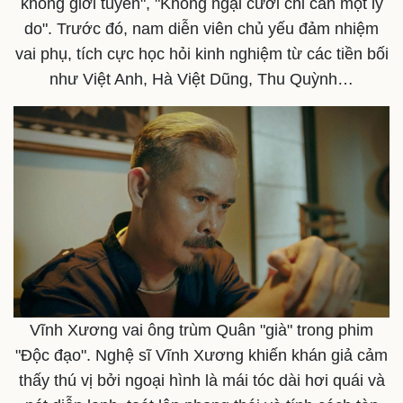
không giới tuyến", "Không ngại cưới chỉ cần một lý
do". Trước đó, nam diễn viên chủ yếu đảm nhiệm
vai phụ, tích cực học hỏi kinh nghiệm từ các tiền bối
như Việt Anh, Hà Việt Dũng, Thu Quỳnh…
Vĩnh Xương vai ông trùm Quân "già" trong phim
"Độc đạo". Nghệ sĩ Vĩnh Xương khiến khán giả cảm
thấy thú vị bởi ngoại hình là mái tóc dài hơi quái và