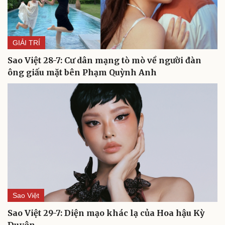
GIẢI TRÍ
Sao Việt 28-7: Cư dân mạng tò mò về người đàn
Du lịch
Podcast
ông giấu mặt bên Phạm Quỳnh Anh
Tư vấn
Câu chuyện thời sự
Săn Tour
Đọc truyện đêm khuya
check-in
Cửa sổ tình yêu
Kể chuyện cho bé
Hạt giống tâm hồn
Sao Việt
Sao Việt 29-7: Diện mạo khác lạ của Hoa hậu Kỳ
Duyên