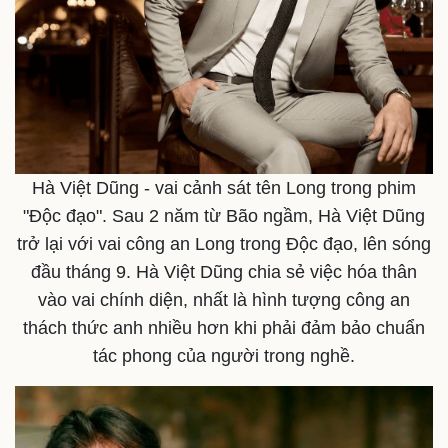
Hà Việt Dũng - vai cảnh sát tên Long trong phim
"Độc đạo". Sau 2 năm từ Bão ngầm, Hà Việt Dũng
Kinh tế
Thị trường
trở lại với vai công an Long trong Độc đạo, lên sóng
Bất động sản
Giá vàng
Khởi nghiệp
Tiêu dùng
đầu tháng 9. Hà Việt Dũng chia sẻ việc hóa thân
Tỷ giá
vào vai chính diện, nhất là hình tượng công an
Chứng khoán
thách thức anh nhiều hơn khi phải đảm bảo chuẩn
Giá cà phê
tác phong của người trong nghề.