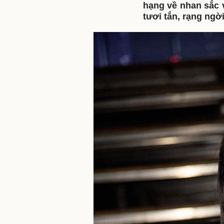
hạng về nhan sắc 
tươi tắn, rạng ngờ
Sức khỏe
Đời sống
Dinh dưỡng - món ngon
Nhà đẹp
Cây thuốc
Blog
Sản phụ khoa
Tình yêu - Gia đình
Nhi khoa
Nam khoa
Làm đẹp - giảm cân
Phòng mạch online
Ăn sạch sống khỏe
Cải chính