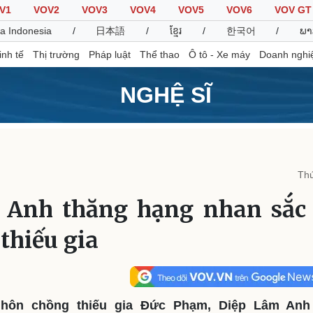
V1
VOV2
VOV3
VOV4
VOV5
VOV6
VOV GT
a Indonesia
/
日本語
/
ខ្មែរ
/
한국어
/
ພາ
inh tế
Thị trường
Pháp luật
Thể thao
Ô tô - Xe máy
Doanh nghi
NGHỆ SĨ
Thế giới
Multimedia
K
Quan sát
Video
B
Thứ
Cuộc sống đó đây
Ảnh
K
Hồ sơ
E-Magazine
 Anh thăng hạng nhan sắc 
Infographic
thiếu gia
Thể thao
Ô tô - Xe máy
D
Bóng đá
Ô tô
T
Lịch thi đấu bóng đá
Xe máy
 hôn chồng thiếu gia Đức Phạm, Diệp Lâm Anh
Thế giới thể thao
Tư vấn