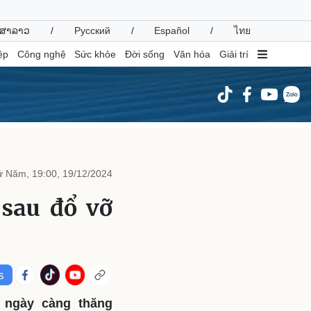
ສາລາວ
/
Русский
/
Español
/
ไทย
ệp
Công nghệ
Sức khỏe
Đời sống
Văn hóa
Giải trí
inh tế
Thị trường
ất động sản
Giá vàng
 Năm, 19:00, 19/12/2024
hởi nghiệp
Tiêu dùng
Tỷ giá
sau đổ vỡ
Chứng khoán
Giá cà phê
oanh nghiệp
Công nghệ
hông tin doanh nghiệp
Sành điệu
Doanh nghiệp 24h
Tin Công nghệ
 ngày càng thăng
Doanh nhân
Trải nghiệm