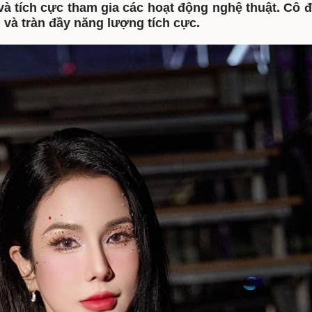
và tích cực tham gia các hoạt động nghệ thuật. Cô 
eSports
V
i và tràn đầy năng lượng tích cực.
Hậu trường
Văn hóa
Giải trí
D
Sân khấu - Điện ảnh
Nghệ sĩ
Văn học
Thời trang
Âm nhạc
Sao Việt
c
Di sản