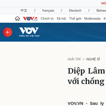
VO
中文
/
français
/
Deutsch
/
Bahas
Chính trị
Xã hội
Thế giới
Multimedia
K
Chính trị
Xã hội
Đảng
Tin 24h
GIẢI TRÍ
NGHỆ SĨ
Tổ chức nhân sự
Dự báo thời tiết
Quốc hội
Giáo dục
Diệp Lâm
Nhận diện sự thật
Dấu ấn VOV
Việc làm
với chồng 
Biển đảo
Pháp luật
Quân sự - Quốc phòng
Vụ án
Vũ khí
Tin nóng
Việt Nam
VOV.VN - Sau ly
Tư vấn luật
Phân tích