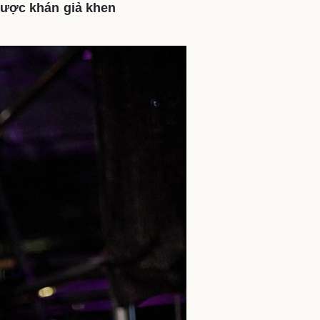
được khán giả khen
ì cộng đồng
Chuyển đổi số
u lịch
Podcast
Tư vấn
Câu chuyện thời sự
Săn Tour
Đọc truyện đêm khuya
heck-in
Cửa sổ tình yêu
Kể chuyện cho bé
Hạt giống tâm hồn