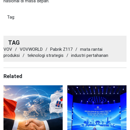
nasional di masa depan.
Tag:
TAG
VOV
/
VOVWORLD
/
Pabrik Z117
/
mata rantai
produksi
/
teknologi strategis
/
industri pertahanan
Related