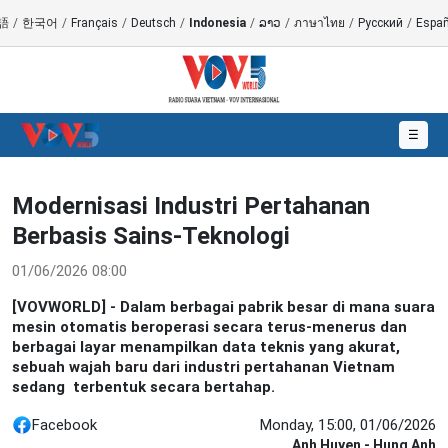
語
/
한국어
/
Français
/
Deutsch
/
Indonesia
/
ລາວ
/
ภาษาไทย
/
Русский
/
Españ
☰
Modernisasi Industri Pertahanan
Berbasis Sains-Teknologi
01/06/2026 08:00
[VOVWORLD] - Dalam berbagai pabrik besar di mana suara
mesin otomatis beroperasi secara terus-menerus dan
berbagai layar menampilkan data teknis yang akurat,
sebuah wajah baru dari industri pertahanan Vietnam
sedang terbentuk secara bertahap.
Facebook
Monday, 15:00, 01/06/2026
Anh Huyen - Hung Anh