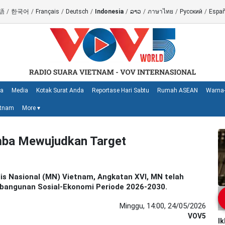
語
/
한국어
/
Français
/
Deutsch
/
Indonesia
/
ລາວ
/
ภาษาไทย
/
Русский
/
Españ
ya
Media
Kotak Surat Anda
Reportase Hari Sabtu
Rumah ASEAN
Warna-
etnam
More
▾
mba Mewujudkan Target
s Nasional (MN) Vietnam, Angkatan XVI, MN telah
angunan Sosial-Ekonomi Periode 2026-2030.
Minggu, 14:00, 24/05/2026
VOV5
I