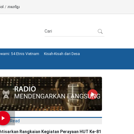
ol
/
ភាសាខ្មែរ
warni: 54 Etnis Vietnam
Kisah-Kisah dari Desa
Most Read
khtisarkan Rangkaian Kegiatan Perayaan HUT Ke-81