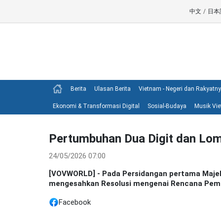
中文
/
日本
Berita
Ulasan Berita
Vietnam - Negeri dan Rakyatn
Ekonomi & Transformasi Digital
Sosial-Budaya
Musik Vi
Pertumbuhan Dua Digit dan Lo
24/05/2026 07:00
[VOVWORLD] - Pada Persidangan pertama Majeli
mengesahkan Resolusi mengenai Rencana Pemb
Facebook