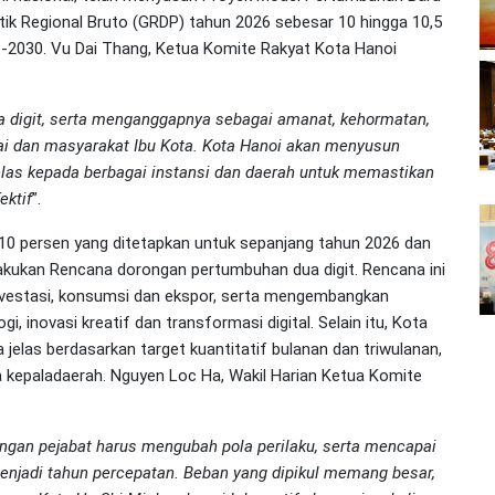
k Regional Bruto (GRDP) tahun 2026 sebesar 10 hingga 10,5
6-2030. Vu Dai Thang, Ketua Komite Rakyat Kota Hanoi
a digit, serta menganggapnya sebagai amanat, kehormatan,
ai dan masyarakat Ibu Kota. Kota Hanoi akan menyusun
elas kepada berbagai instansi dan daerah untuk memastikan
ektif
”.
10 persen yang ditetapkan untuk sepanjang tahun 2026 dan
akukan Rencana dorongan pertumbuhan dua digit. Rencana ini
investasi, konsumsi dan ekspor, serta mengembangkan
, inovasi kreatif dan transformasi digital. Selain itu, Kota
elas berdasarkan target kuantitatif bulanan dan triwulanan,
a kepaladaerah. Nguyen Loc Ha, Wakil Harian Ketua Komite
angan pejabat harus mengubah pola perilaku, serta mencapai
menjadi tahun percepatan. Beban yang dipikul memang besar,