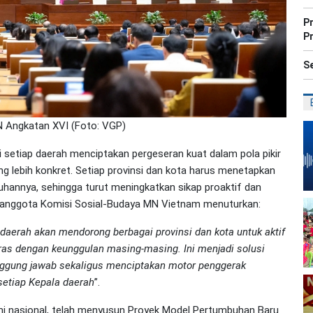
P
P
Se
 Angkatan XVI (Foto: VGP)
setiap daerah menciptakan pergeseran kuat dalam pola pikir
g lebih konkret. Setiap provinsi dan kota harus menetapkan
uhannya, sehingga turut meningkatkan sikap proaktif dan
, anggota Komisi Sosial-Budaya MN Vietnam menuturkan:
daerah akan mendorong berbagai provinsi dan kota untuk aktif
as dengan keunggulan masing-masing. Ini menjadi solusi
anggung jawab sekaligus menciptakan motor penggerak
etiap Kepala daerah
”.
mi nasional, telah menyusun Proyek Model Pertumbuhan Baru