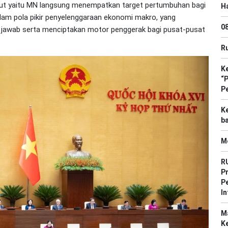
but yaitu MN langsung menempatkan target pertumbuhan bagi
Ha
alam pola pikir penyelenggaraan ekonomi makro, yang
0
g jawab serta menciptakan motor penggerak bagi pusat-pusat
Ru
Ke
“
P
K
b
M
R
Pr
P
In
M
K