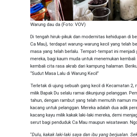
Warung dau da (Foto: VOV)
Di tengah hiruk-pikuk dan modernitas kehidupan di
Ca Mau), terdapat warung-warung kecil yang telah 
masa yang telah berlalu. Tempat-tempat ini menjadi
mereka, bagi kaum muda untuk menemukan kembali a
kembali cita rasa akrab dari kampung halaman. Berik
“Sudut Masa Lalu di Warung Kecil”
Terletak di ujung sebuah gang kecil di Kecamatan 2
milik Bapak Du selalu ramai dikunjungi pelanggan. Pe
tahun, dengan rambut yang telah memutih namun mem
kacang untuk pelanggan. Mereka adalah dua adik pe
kacang kayu milik kakak laki-laki mereka, demi menja
serut bagi penduduk Ca Mau maupun wisatawan. Ngo 
"
Dulu, kakak laki-laki saya dan ibu yang berjualan. S