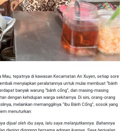
 Ca Mau, tepatnya di kawasan Kecamatan An Xuyen, setiap sore
 kembali menyiapkan peralatannya untuk mulai membuat “bánh
terdapat banyak warung “bánh cống”, dan masing-masing
itan dengan kehidupan warga sekitarnya. Di sini, orang-orang
slinya, melainkan memanggilnya "Ibu Bánh Cống", sosok yang
hiem menuturkan:
ya dijual oleh ibu saya, lalu saya melanjutkannya. Bahannya
dan daging digoreng bersama adonan kuenya. Saya berjualan