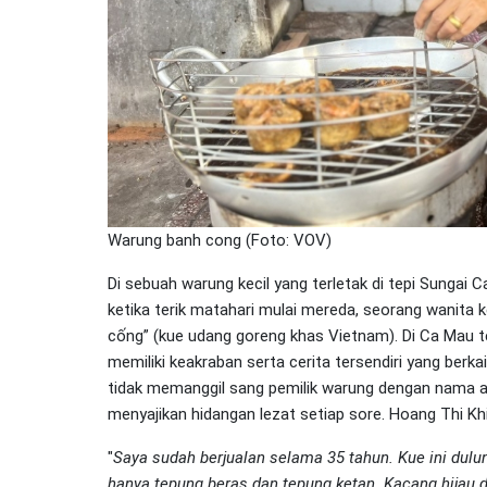
Warung banh cong (Foto: VOV)
Di sebuah warung kecil yang terletak di tepi Sungai
ketika terik matahari mulai mereda, seorang wanita
cống” (kue udang goreng khas Vietnam). Di Ca Mau 
memiliki keakraban serta cerita tersendiri yang berka
tidak memanggil sang pemilik warung dengan nama a
menyajikan hidangan lezat setiap sore. Hoang Thi K
"
Saya sudah berjualan selama 35 tahun. Kue ini dulun
hanya tepung beras dan tepung ketan. Kacang hijau 