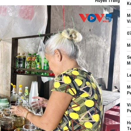
Huyen Trang
Ka
M
V
0
M
S
Ma
Le
M
P
V
P
Ha
T