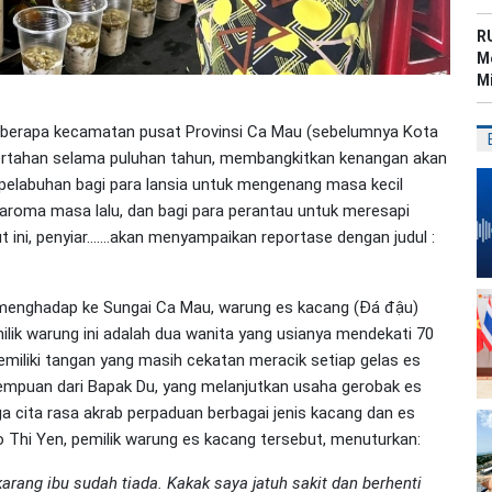
R
M
M
 beberapa kecamatan pusat Provinsi Ca Mau (sebelumnya Kota
bertahan selama puluhan tahun, membangkitkan kenangan akan
 pelabuhan bagi para lansia untuk mengenang masa kecil
roma masa lalu, dan bagi para perantau untuk meresapi
ut ini, penyiar…….akan menyampaikan reportase dengan judul :
, menghadap ke Sungai Ca Mau, warung es kacang (Đá đậu)
milik warung ini adalah dua wanita yang usianya mendekati 70
iliki tangan yang masih cekatan meracik setiap gelas es
rempuan dari Bapak Du, yang melanjutkan usaha gerobak es
ga cita rasa akrab perpaduan berbagai jenis kacang dan es
Thi Yen, pemilik warung es kacang tersebut, menuturkan:
ekarang ibu sudah tiada. Kakak saya jatuh sakit dan berhenti