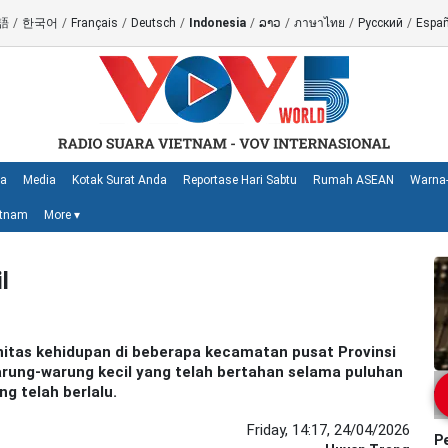
語
/
한국어
/
Français
/
Deutsch
/
Indonesia
/
ລາວ
/
ภาษาไทย
/
Русский
/
Españ
ya
Media
Kotak Surat Anda
Reportase Hari Sabtu
Rumah ASEAN
Warna-
etnam
More
▾
l
nitas kehidupan di beberapa kecamatan pusat Provinsi
rung-warung kecil yang telah bertahan selama puluhan
 telah berlalu.
Friday, 14:17, 24/04/2026
P