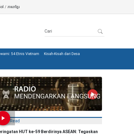
ol
/
ភាសាខ្មែរ
warni: 54 Etnis Vietnam
Kisah-Kisah dari Desa
Most Read
eringatan HUT ke-59 Berdirinya ASEAN: Tegaskan