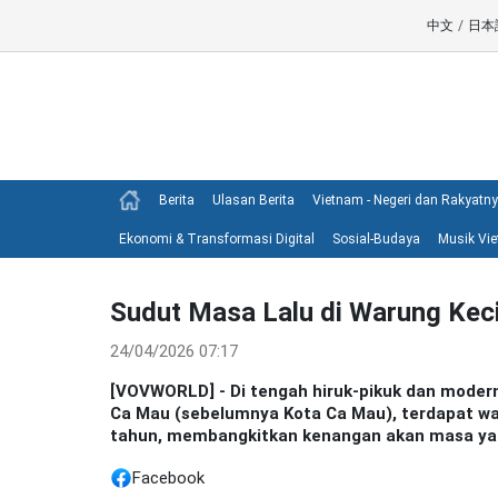
中文
/
日本
Berita
Ulasan Berita
Vietnam - Negeri dan Rakyatn
Ekonomi & Transformasi Digital
Sosial-Budaya
Musik Vi
Sudut Masa Lalu di Warung Keci
24/04/2026 07:17
[VOVWORLD] - Di tengah hiruk-pikuk dan moder
Ca Mau (sebelumnya Kota Ca Mau), terdapat wa
tahun, membangkitkan kenangan akan masa yang
Facebook