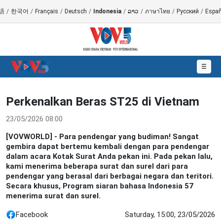
語
/
한국어
/
Français
/
Deutsch
/
Indonesia
/
ລາວ
/
ภาษาไทย
/
Русский
/
Españ
☰
Perkenalkan Beras ST25 di Vietnam
23/05/2026 08:00
[VOVWORLD] - Para pendengar yang budiman! Sangat
gembira dapat bertemu kembali dengan para pendengar
dalam acara Kotak Surat Anda pekan ini. Pada pekan lalu,
kami menerima beberapa surat dan surel dari para
pendengar yang berasal dari berbagai negara dan teritori.
Secara khusus, Program siaran bahasa Indonesia 57
menerima surat dan surel.
Facebook
Saturday, 15:00, 23/05/2026