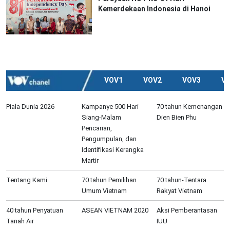
Kemerdekaan Indonesia di Hanoi
VOV1
VOV2
VOV3
V
Piala Dunia 2026
Kampanye 500 Hari
70 tahun Kemenangan
Siang-Malam
Dien Bien Phu
Pencarian,
Pengumpulan, dan
Identifikasi Kerangka
Martir
Tentang Kami
70 tahun Pemilihan
70 tahun-Tentara
Umum Vietnam
Rakyat Vietnam
40 tahun Penyatuan
ASEAN VIETNAM 2020
Aksi Pemberantasan
Tanah Air
IUU