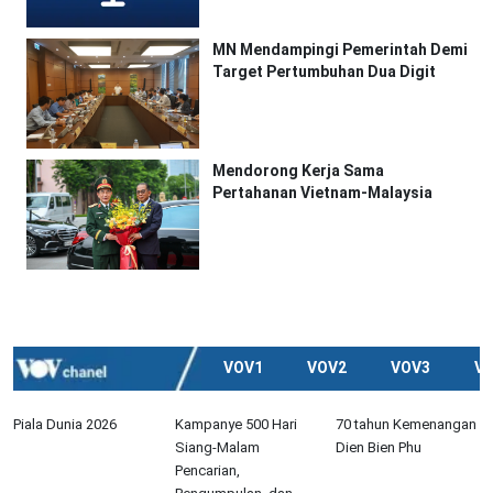
MN Mendampingi Pemerintah Demi
Target Pertumbuhan Dua Digit
Mendorong Kerja Sama
Pertahanan Vietnam-Malaysia
VOV1
VOV2
VOV3
V
Piala Dunia 2026
Kampanye 500 Hari
70 tahun Kemenangan
Siang-Malam
Dien Bien Phu
Pencarian,