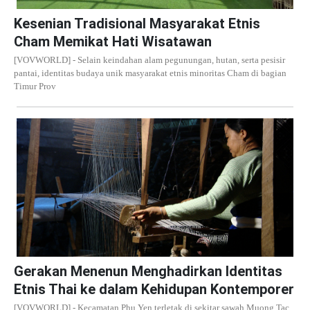
Kesenian Tradisional Masyarakat Etnis
Cham Memikat Hati Wisatawan
[VOVWORLD] - Selain keindahan alam pegunungan, hutan, serta pesisir
pantai, identitas budaya unik masyarakat etnis minoritas Cham di bagian
Timur Prov
Gerakan Menenun Menghadirkan Identitas
Etnis Thai ke dalam Kehidupan Kontemporer
[VOVWORLD] - Kecamatan Phu Yen terletak di sekitar sawah Muong Tac,