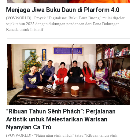
Menjaga Jiwa Buku Daun di Plarform 4.0
(VOVWORLD) - Proyek “Digitalisasi Buku Daun Buong” mulai digelar
sejak tahun 2025 dengan dukungan pendanaan dari Dana Dukungan
Kanada untuk Inisiatif
“Ribuan Tahun Sênh Phách”: Perjalanan
Artistik untuk Melestarikan Warisan
Nyanyian Ca Trù
(VOVWORLD) - “Ngàn năm sênh phách” (atau “Ribuan tahun sênh