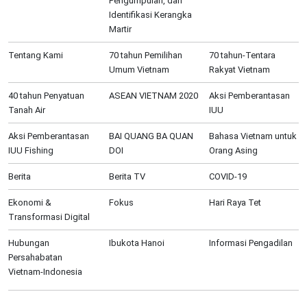
Pengumpulan, dan
Identifikasi Kerangka
Martir
Tentang Kami
70 tahun Pemilihan
70 tahun-Tentara
Umum Vietnam
Rakyat Vietnam
40 tahun Penyatuan
ASEAN VIETNAM 2020
Aksi Pemberantasan
Tanah Air
IUU
Aksi Pemberantasan
BAI QUANG BA QUAN
Bahasa Vietnam untuk
IUU Fishing
DOI
Orang Asing
Berita
Berita TV
COVID-19
Ekonomi &
Fokus
Hari Raya Tet
Transformasi Digital
Hubungan
Ibukota Hanoi
Informasi Pengadilan
Persahabatan
Vietnam-Indonesia