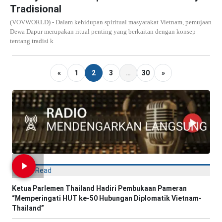
Tradisional
(VOVWORLD) - Dalam kehidupan spiritual masyarakat Vietnam, pemujaan
Dewa Dapur merupakan ritual penting yang berkaitan dengan konsep
tentang tradisi k
«
1
2
3
…
30
»
Most Read
Ketua Parlemen Thailand Hadiri Pembukaan Pameran
“Memperingati HUT ke-50 Hubungan Diplomatik Vietnam-
Thailand”