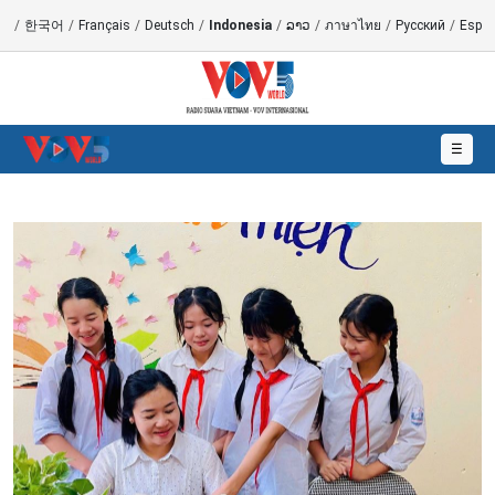
語
/
한국어
/
Français
/
Deutsch
/
Indonesia
/
ລາວ
/
ภาษาไทย
/
Русский
/
Españ
☰