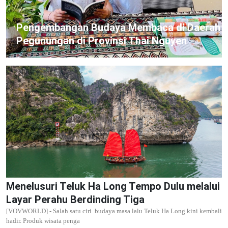
Pengembangan Budaya Membaca di Daerah
Pegunungan di Provinsi Thai Nguyen
Menelusuri Teluk Ha Long Tempo Dulu melalui
Layar Perahu Berdinding Tiga
[VOVWORLD] - Salah satu ciri budaya masa lalu Teluk Ha Long kini kembali
hadir. Produk wisata penga