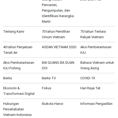
Pencarian,
Pengumpulan, dan
Identifikasi Kerangka
Martir
Tentang Kami
70 tahun Pemilihan
70 tahun-Tentara
Umum Vietnam
Rakyat Vietnam
40 tahun Penyatuan
ASEAN VIETNAM 2020
Aksi Pemberantasan
Tanah Air
IUU
Aksi Pemberantasan
BAI QUANG BA QUAN
Bahasa Vietnam untuk
IUU Fishing
DOI
Orang Asing
Berita
Berita TV
COVID-19
Ekonomi &
Fokus
Hari Raya Tet
Transformasi Digital
Hubungan
Ibukota Hanoi
Informasi Pengadilan
Persahabatan
Vietnam-Indonesia