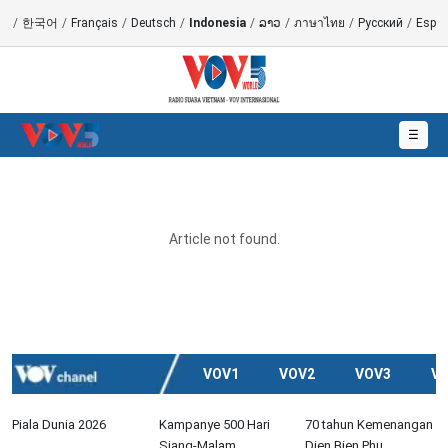
語
/
한국어
/
Français
/
Deutsch
/
Indonesia
/
ລາວ
/
ภาษาไทย
/
Русский
/
Españ
☰
Article not found.
VOV1
VOV2
VOV3
V
Piala Dunia 2026
Kampanye 500 Hari
70 tahun Kemenangan
Siang-Malam
Dien Bien Phu