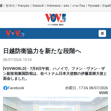
語
/
한국어
/
Français
/
Deutsch
/
Indonesia
/
ລາວ
/
ภาษาไทย
/
Русский
/
Españ
☰
日越防衛協力を新たな段階へ
08/07/2026 10:34
[VOVWORLD] - 7月8日午前、ハノイで、ファン・ヴァン・ザ
ン副首相兼国防相は、在ベトナム日本大使館の伊藤直樹大使と
面会しました。
Facebook
水曜日 , 17:34, 08/07/2026
VOV5