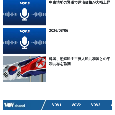
中東情勢の緊張で原油価格が大幅上昇
2026/08/06
韓国、朝鮮民主主義人民共和国との平
和共存を強調
VOV1
VOV2
VOV3
V