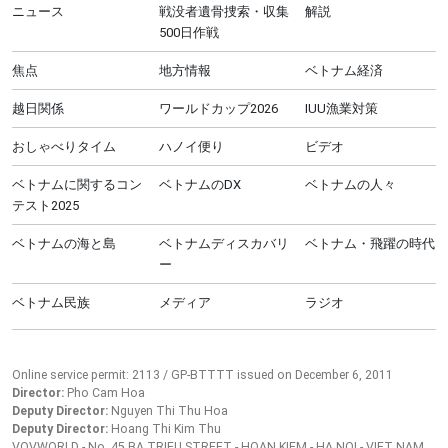
ニュース
戦没者遺骨捜索・収集
解説
500日作戦
焦点
地方情報
ベトナム経済
越日関係
ワールドカップ2026
IUU漁業対策
おしゃべりタイム
ハノイ便り
ビデオ
ベトナムに関するコン
ベトナムのDX
ベトナムの人々
テスト2025
ベトナムの海と島
ベトナムディスカバリ
ベトナム・飛躍の時代
ー
ベトナム民族
メディア
ラジオ
Online service permit: 2113 / GP-BTTTT issued on December 6, 2011
Director:
Pho Cam Hoa
Deputy Director:
Nguyen Thi Thu Hoa
Deputy Director:
Hoang Thi Kim Thu
VOVWORLD - No. 45 BA TRIEU STREET - HOAN KIEM - HA NOI - VIET NAM