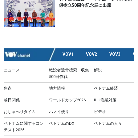
係樹立50周年記念展に出席
VOV1
VOV2
VOV3
V
ニュース
戦没者遺骨捜索・収集
解説
500日作戦
焦点
地方情報
ベトナム経済
越日関係
ワールドカップ2026
IUU漁業対策
おしゃべりタイム
ハノイ便り
ビデオ
ベトナムに関するコン
ベトナムのDX
ベトナムの人々
テスト2025