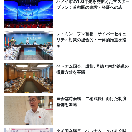
ハノイ市の100年先を見据えたマスター
プラン：首都圏の建設・発展への志
レ・ミン・フン首相 サイバーセキュ
リティ対策の総合的・一体的推進を指
示
ベトナム国会、環状5号線と南北鉄道の
投資方針を審議
国会臨時会議、二桁成長に向けた制度
整備を加速
タイ国会議長 ベトナム・タイ外交関