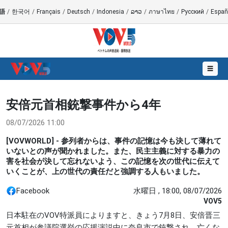
語
/
한국어
/
Français
/
Deutsch
/
Indonesia
/
ລາວ
/
ภาษาไทย
/
Русский
/
Españ
☰
安倍元首相銃撃事件から4年
08/07/2026 11:00
[VOVWORLD] - 参列者からは、事件の記憶は今も決して薄れて
いないとの声が聞かれました。また、民主主義に対する暴力の
害を社会が決して忘れないよう、この記憶を次の世代に伝えて
いくことが、上の世代の責任だと強調する人もいました。
Facebook
水曜日 , 18:00, 08/07/2026
VOV5
日本駐在のVOV特派員によりますと、きょう7月8日、安倍晋三
元首相が参議院選挙の応援演説中に奈良市で銃撃され、亡くな