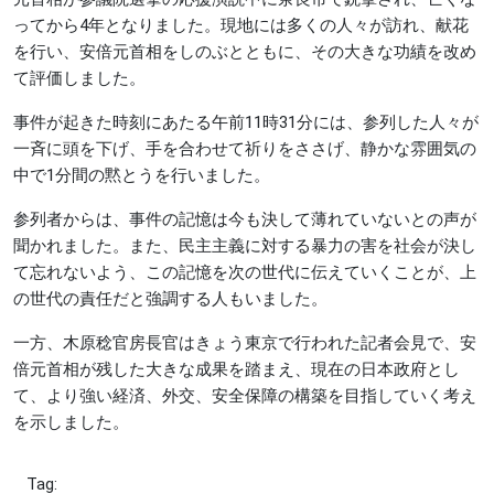
ってから4年となりました。現地には多くの人々が訪れ、献花
を行い、安倍元首相をしのぶとともに、その大きな功績を改め
て評価しました。
事件が起きた時刻にあたる午前11時31分には、参列した人々が
一斉に頭を下げ、手を合わせて祈りをささげ、静かな雰囲気の
中で1分間の黙とうを行いました。
参列者からは、事件の記憶は今も決して薄れていないとの声が
聞かれました。また、民主主義に対する暴力の害を社会が決し
て忘れないよう、この記憶を次の世代に伝えていくことが、上
の世代の責任だと強調する人もいました。
一方、木原稔官房長官はきょう東京で行われた記者会見で、安
倍元首相が残した大きな成果を踏まえ、現在の日本政府とし
て、より強い経済、外交、安全保障の構築を目指していく考え
を示しました。
Tag: