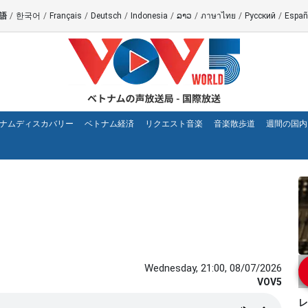
語
/
한국어
/
Français
/
Deutsch
/
Indonesia
/
ລາວ
/
ภาษาไทย
/
Русский
/
Españ
ナムディスカバリー
ベトナム経済
リクエスト音楽
音楽散歩道
週間の国内
Wednesday, 21:00, 08/07/2026
VOV5
レ