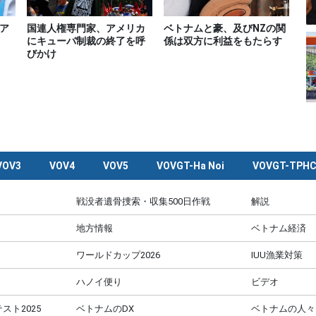
ア
国連人権専門家、アメリカ
ベトナムと豪、及びNZの関
にキューバ制裁の終了を呼
係は双方に利益をもたらす
びかけ
VOV3
VOV4
VOV5
VOVGT-Ha Noi
VOVGT-TPH
戦没者遺骨捜索・収集500日作戦
解説
地方情報
ベトナム経済
ワールドカップ2026
IUU漁業対策
ハノイ便り
ビデオ
スト2025
ベトナムのDX
ベトナムの人々