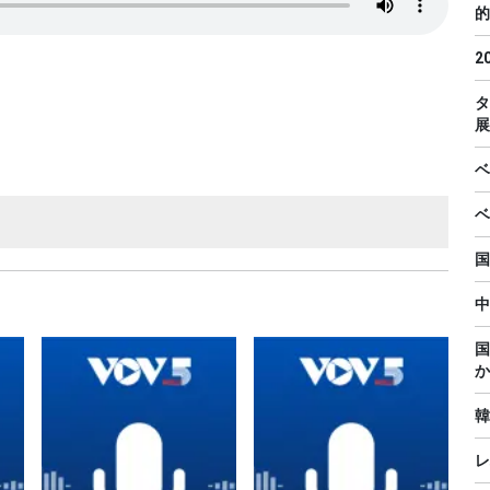
的
2
タ
展
ベ
ベ
国
中
国
か
韓
レ