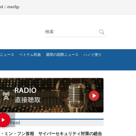
ol
/
ភាសាខ្មែរ
ニュース
ベトナム民族
週間の国際ニュース
ハノイ便り
Most Read
・ミン・フン首相 サイバーセキュリティ対策の総合