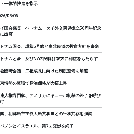
・一体的推進を指示
026/08/06
イ国会議長 ベトナム・タイ外交関係樹立50周年記念
に出席
トナム国会、環状5号線と南北鉄道の投資方針を審議
トナムと豪、及びNZの関係は双方に利益をもたらす
会臨時会議、二桁成長に向けた制度整備を加速
東情勢の緊張で原油価格が大幅上昇
連人権専門家、アメリカにキューバ制裁の終了を呼び
け
国、朝鮮民主主義人民共和国との平和共存を強調
バノンとイスラエル、第7回交渉を終了