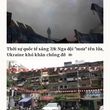
Dinh dưỡng - món ngon
Nhà đẹp
Cây thuốc
Blog
Sản phụ khoa
Tình yêu - Gia đình
Nhi khoa
Nam khoa
Làm đẹp - giảm cân
Phòng mạch online
Ăn sạch sống khỏe
Thời sự quốc tế sáng 7/8: Nga dội "mưa" tên lửa,
Ukraine khó khăn chống đỡ