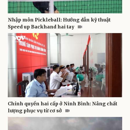
Doanh nghiệp
Công nghệ
Nhập môn Pickleball: Hướng dẫn kỹ thuật
Thông tin doanh nghiệp
Sành điệu
Speed up Backhand hai tay
Doanh nghiệp 24h
Tin Công nghệ
Doanh nhân
Trải nghiệm
Vì cộng đồng
Chuyển đổi số
Chính quyền hai cấp ở Ninh Bình: Nâng chất
lượng phục vụ từ cơ sở
Sức khỏe
Đời sống