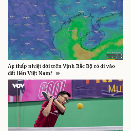
Thể thao
Ô tô - Xe máy
Bóng đá
Ô tô
Lịch thi đấu bóng đá
Xe máy
Thế giới thể thao
Tư vấn
eSports
Hậu trường
Áp thấp nhiệt đới trên Vịnh Bắc Bộ có đi vào
đất liền Việt Nam?