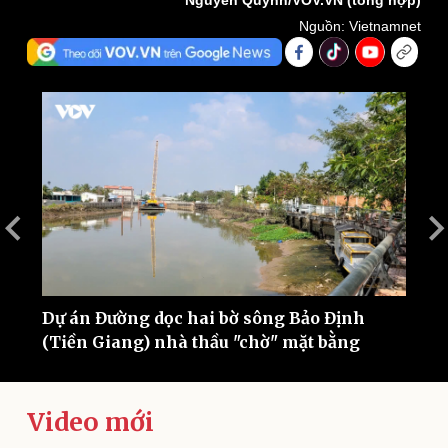
Nguyễn Quỳnh/VOV.VN (tổng hợp)
Nguồn: Vietnamnet
Thế giới
Multimedia
Quan sát
Video
Cuộc sống đó đây
Ảnh
Hồ sơ
E-Magazine
Dự án Đường dọc hai bờ sông Bảo Định
P
Infographic
(Tiền Giang) nhà thầu "chờ" mặt bằng
á
Video mới