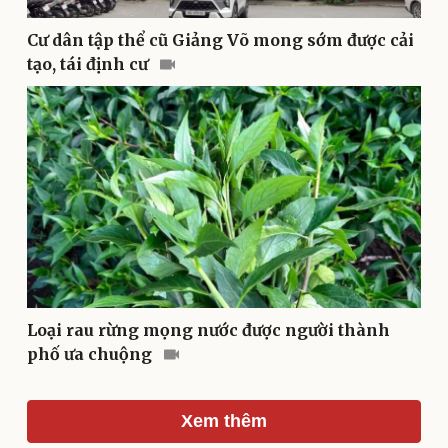
Văn hóa
Giải trí
Cư dân tập thể cũ Giảng Võ mong sớm được cải
Sân khấu - Điện ảnh
Nghệ sĩ
tạo, tái định cư
Văn học
Thời trang
Âm nhạc
Sao Việt
Di sản
Loại rau rừng mọng nước được người thành
phố ưa chuộng
Xem thêm
Du lịch
Podcast