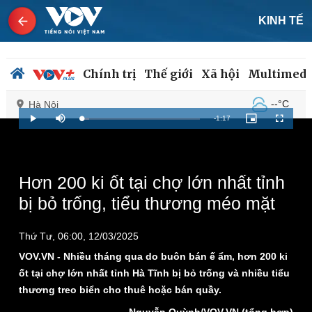
KINH TẾ
Chính trị
Thế giới
Xã hội
Multimedi
--°C
Hà Nội
Remaining
-
1:17
Loaded
:
Play
Mute
Picture-
Fullscreen
6.46%
in-
Picture
Time
Chính trị
Xã hội
Hơn 200 ki ốt tại chợ lớn nhất tỉnh
Đảng
Tin 24h
bị bỏ trống, tiểu thương méo mặt
Tổ chức nhân sự
Dự báo thời tiết
Quốc hội
Giáo dục
Nhận diện sự thật
Dấu ấn VOV
Thứ Tư, 06:00, 12/03/2025
Việc làm
VOV.VN - Nhiều tháng qua do buôn bán ế ẩm, hơn 200 ki
Biển đảo
ốt tại chợ lớn nhất tỉnh Hà Tĩnh bị bỏ trống và nhiều tiểu
thương treo biển cho thuê hoặc bán quầy.