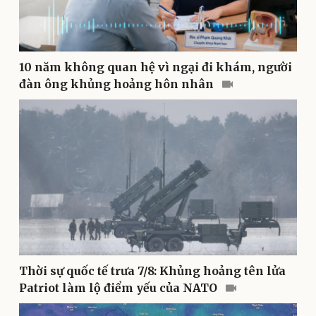
10 năm không quan hệ vì ngại đi khám, người
đàn ông khủng hoảng hôn nhân
Pháp luật
Quân sự - Quốc phòng
Vụ án
Vũ khí
Tin nóng
Việt Nam
Tư vấn luật
Phân tích
Thời sự quốc tế trưa 7/8: Khủng hoảng tên lửa
Patriot làm lộ điểm yếu của NATO