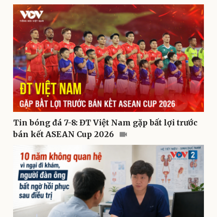
Kinh tế
Thị trường
Bất động sản
Giá vàng
Khởi nghiệp
Tiêu dùng
Tỷ giá
Tin bóng đá 7-8: ĐT Việt Nam gặp bất lợi trước
Chứng khoán
bán kết ASEAN Cup 2026
Giá cà phê