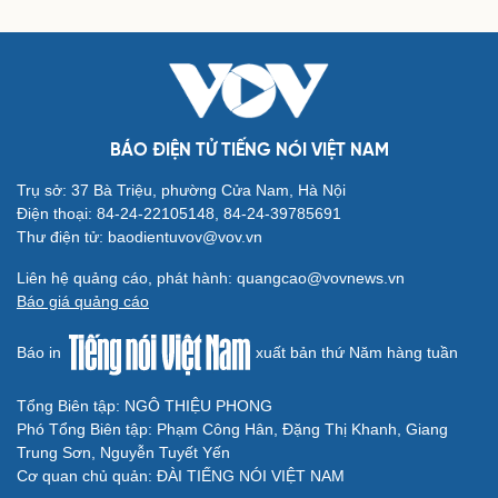
Tư vấn
Câu chuyện thời sự
Săn Tour
Đọc truyện đêm khuya
check-in
Cửa sổ tình yêu
Kể chuyện cho bé
Hạt giống tâm hồn
BÁO ĐIỆN TỬ TIẾNG NÓI VIỆT NAM
Trụ sở: 37 Bà Triệu, phường Cửa Nam, Hà Nội
Điện thoại: 84-24-22105148, 84-24-39785691
Thư điện tử: baodientuvov@vov.vn
Liên hệ quảng cáo, phát hành: quangcao@vovnews.vn
Báo giá quảng cáo
Báo in
xuất bản thứ Năm hàng tuần
Tổng Biên tập: NGÔ THIỆU PHONG
Phó Tổng Biên tập: Phạm Công Hân, Đặng Thị Khanh, Giang
Cải chính
Trung Sơn, Nguyễn Tuyết Yến
Cơ quan chủ quản: ĐÀI TIẾNG NÓI VIỆT NAM