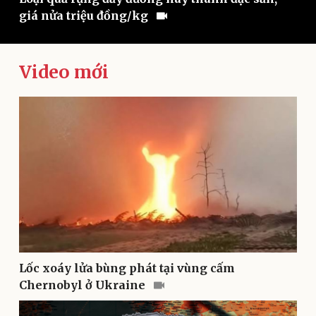
giá nửa triệu đồng/kg
Video mới
Pháp luật
Quân sự - Quốc phòng
Vụ án
Vũ khí
Tin nóng
Việt Nam
Lốc xoáy lửa bùng phát tại vùng cấm
Tư vấn luật
Phân tích
Chernobyl ở Ukraine