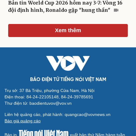
Bản tin World Cup 2026 hôm nay 3-7: Vòng 16
Tư vấn
Câu chuyện thời sự
đội định hình, Ronaldo gặp "hung thần"
Săn Tour
Đọc truyện đêm khuya
check-in
Cửa sổ tình yêu
Kể chuyện cho bé
Hạt giống tâm hồn
Xem thêm
BÁO ĐIỆN TỬ TIẾNG NÓI VIỆT NAM
Trụ sở: 37 Bà Triệu, phường Cửa Nam, Hà Nội
Điện thoại: 84-24-22105148, 84-24-39785691
Thư điện tử: baodientuvov@vov.vn
Liên hệ quảng cáo, phát hành: quangcao@vovnews.vn
Báo giá quảng cáo
Báo in
xuất bản thứ Năm hàng tuần