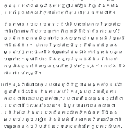
ក្នុងប្រជាជន ធ្វើឱ្យបញ្ញារស់ឡើងវិញ និងកសាង
ប្រព័ន្ធសាកលវិទ្យាល័យថ្មីសម្រាប់ប្រទេសជាតិ។
វត្តមានរបស់ប្រមុខរដ្ឋាភិបាលនៅសាកលវិទ្យាល័យ
ជាតិវៀតណាមក៏បានបញ្ជាក់ពីតួនាទីដ៏សំខាន់នៃការអប់រំ
កម្រិតឧត្តមសិក្សានៅក្នុងយុទ្ធសាស្ត្រអភិវឌ្ឍន៍
ជាតិផងដែរ។ សាកលវិទ្យាល័យមិនត្រឹមតែជាកន្លែង
សម្រាប់ផ្តល់ចំណេះដឹងប៉ុណ្ណោះទេ ថែមទាំងជាកន្លែងបណ្តុះ
បណ្តាលកម្មាភិបាល និងបញ្ញវន្តផងដែរ - ដែលជា
កម្លាំងស្នូលដែលចូលរួមដោយផ្ទាល់ក្នុងការកសាង និង
ការពារមាតុភូមិ។
នៅក្នុងពិធីនោះ លោកប្រធានហូជីមិញបានសង្កត់ធ្ងន់លើ
តួនាទីនៃចំណេះដឹង និងការអប់រំក្នុងបុព្វហេតុនៃការ
កសាងជាតិ ដោយបញ្ជាក់ថា៖ “ប្រជាជាតិដែលល្ងង់ខ្លៅគឺជា
ប្រជាជាតិដែលអន់ខ្សោយ”។ ដំបូន្មាននោះបានក្លាយជា
ត្រីវិស័យ និងជាប្រភពនៃការលើកទឹកចិត្តដ៏ធំធេង
សម្រាប់គ្រូបង្រៀន និងនិស្សិតនៃសាកលវិទ្យាល័យជាតិ
ហាណូយក្នុងបរិបទដែលប្រទេសជាតិនៅតែជួបការលំបាក;