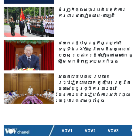
ជំរុញកិច្ចសហប្រតិបត្តិការ
ការពារជាតិវៀតណាម-ម៉ាឡេស៊ី
នាយករដ្ឋមន្ត្រីអូស្ត្រាលី
ទន្ទឹងរង់ចាំស្វាគមន៍អគ្គលេខា
បក្ស ប្រធានរដ្ឋវៀតណាម លោក តូ
ឡឹម មកបំពេញទស្សនកិច្ច
អគ្គលេខាបក្ស ប្រធាន
រដ្ឋវៀតណាមលោក តូ ឡឹម៖ ត្រូវតែ
ផ្លាស់ប្ដូរថ្មីការងារធ្វើ
ផែនការមេនិងរៀបចំការអភិវឌ្ឍ
ហេដ្ឋារចនាសម្ព័ន្ធ
VOV1
VOV2
VOV3
V