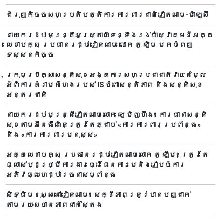
ជំរុញកិច្ចសហប្រតិបត្តិការការពារជាតិវៀតណាម-ម៉ាឡេស៊ី
នាយករដ្ឋមន្ត្រីអូស្ត្រាលីទន្ទឹងរង់ចាំស្វាគមន៍អគ្គ
លេខាបក្ស ប្រធានរដ្ឋវៀតណាម លោក តូ ឡឹម មកបំពេញ
ទស្សនកិច្ច
ក្រុមប្រឹក្សាសន្តិសុខអង្គការសហប្រជាជាតិវាយតម្លៃ
អំពីការគំរាមកំហែងរបស់ IS ចំពោះសន្តិភាព និងសន្តិសុខ
អន្តរជាតិ
នាយករដ្ឋមន្ត្រីវៀតណាមលោក ឡេ មិញហ៊ឹង៖ ការធានាសន្តិ
សុខតាមអ៊ីនធឺណិតត្រូវតែភ្ជាប់ «ការការពារប្រព័ន្ធ»
និង «ការការពារមនុស្ស»
អគ្គលេខាបក្ស ប្រធានរដ្ឋវៀតណាមលោក តូ ឡឹម៖ ត្រូវតែ
ផ្លាស់ប្ដូរថ្មីការងារធ្វើផែនការមេនិងរៀបចំការ
អភិវឌ្ឍហេដ្ឋារចនាសម្ព័ន្ធ
សិទ្ធិមនុស្សនៅវៀតណាម៖ សក្ខីភាពត្រូវបានបញ្ជាក់
តាមរយៈស្ថានភាពជាក់ស្តែង