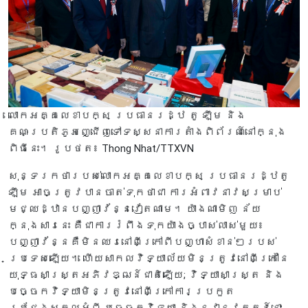
លោក​អគ្គលេខា​បក្ស ប្រធានរដ្ឋ តូ ឡឹម និង
គណៈប្រតិភូ​​អញ្ជើញទៅទស្សនាការតាំងពិព័រណ៍នៅក្នុង​
ពិធី​នេះ។ រូបថត៖ Thong Nhat/TTXVN
សុន្ទរកថារបស់លោកអគ្គលេខាបក្ស ប្រធានរដ្ឋតូ
ឡឹម អាចត្រូវបានចាត់ទុកថាជា ការអំពាវនាវសម្រាប់
មជ្ឈដ្ឋានបញ្ញាវ័ន្នវៀតណាម។ យ៉ាងណាមិញ ន័យ
ក្នុងសារនេះ គឺជាការរំពឹងទុកយ៉ាងច្បាស់លាស់មួយ៖
បញ្ញាវ័ន្នគឺមិនឈរនៅពីក្រៅពីបញ្ហាសំខាន់ៗរបស់
ប្រទេសឡើយ។ ហើយសាកលវិទ្យាល័យមិនត្រូវនៅពីក្រៅនៃ
យុទ្ធសាស្ត្រអភិវឌ្ឍន៍ជាតិឡើយ; វិទ្យាសាស្ត្រ និង
បច្ចេកវិទ្យាមិនត្រូវនៅពីក្រៅការប្រកួត