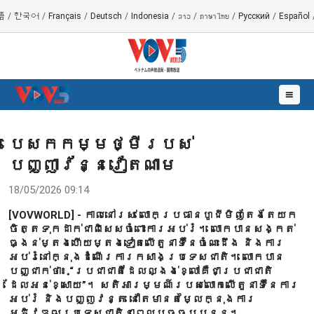
語
/
한국어
/
Français
/
Deutsch
/
Indonesia
/
ລາວ
/
ภาษาไทย
/
Русский
/
Español
☰
បេសកកម្មថ្មីរបស់
បញ្ញាវ័ន្នវៀតណាម
18/05/2026 09:14
[VOVWORLD] - កាលនៅរស់ លោកប្រធានហូជីមិញតែងតែយក
ចិត្តទុកដាក់ជាពិសេសចំពោះការអប់រំ។ លោកបានសង្កត់
ធ្ងន់ម្តងហើយម្តងទៀតលើតួនាទីនៃចំណេះដឹង និងការ
អប់រំនៅក្នុងដំណើរការកសាងប្រទេសជាតិ។ លោកបាន
បញ្ជាក់ថា៖ “ប្រជាជាតិដែលល្ងង់ខ្លៅគឺជាប្រជាជាតិ
ដែលអន់ខ្សោយ”។ សតិអារម្មណ៍របស់លោកលើតួនាទីនៃការ
អប់រំ និងបញ្ញវន្ត នៅតែមានតម្លៃក្នុងការ
អភិវឌ្ឍប្រទេសជាតិនាពេលបច្ចុប្បន្ន។