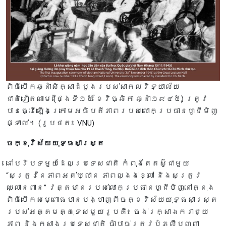
ពិធីបើកឆ្នាំសិក្សាដំបូងរបស់សាកលវិទ្យាល័យ
ជាតិវៀតណាម (ថ្ងៃទី១៥ ខែវិច្ឆិកា ឆ្នាំ១៩៤៥) ត្រូវ
បានធ្វើឡើងក្រោមអធិបតីភាពរបស់លោកប្រធានហូជីមិញ
ផ្ទាល់។ (រូបថត៖ VNU)
ចក្ខុវិស័យយុទ្ធសាស្ត្រ
នៅបរិបទមួយដែលប្រទេសជាតិ កំពុងតែ​តស៊ូជាមួយ
“សត្រូវនៃភាពអត់ឃ្លាន ភាពល្ងង់ខ្លៅ និងសត្រូវ
ឈ្លានពាន” វត្តមានរបស់លោកប្រធានហូជីមិញនៅក្នុង
ពិធីបើកសម្ពោធបានបង្ហាញពីចក្ខុវិស័យយុទ្ធសាស្ត្រ
របស់អគ្គមគ្គុទេសមួយរូបគឺ៖ ចង់រក្សាឯករាជ្យ
ភាព និងកសាងប្រទេសជាតិ ចាំបាច់ត្រូវបំភ្លឺបញ្ញា