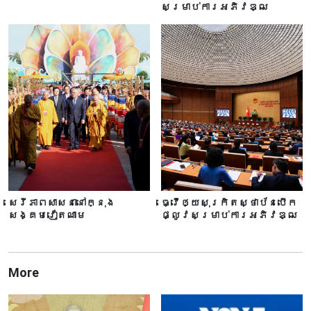
សម្រាប់ការអភិវឌ្ឍ
សេរីភាពសាសនានៅក្នុង
ធ្វើឲ្យសុក្រិតស្ថាប័នបើក
សង្គមវៀតណាម
ផ្លូវសម្រាប់ការអភិវឌ្ឍ
More