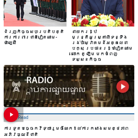
ជំរុញកិច្ចសហប្រតិបត្តិ
នាយករដ្ឋ
ការការពារជាតិវៀតណាម-
មន្ត្រីអូស្ត្រាលីទន្ទឹង
ម៉ាឡេស៊ី
រង់ចាំស្វាគមន៍អគ្គលេខា
បក្ស ប្រធានរដ្ឋវៀតណាម
លោក តូ ឡឹម មកបំពេញ
ទស្សនកិច្ច
Most Read
ការទូតបច្ចេកវិទ្យារួមចំណែកដល់ការកសាងសមត្ថភាព
អភិវឌ្ឍន៍ជាតិ