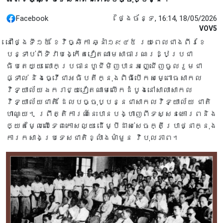
Facebook
ថ្ងៃច័ន្ទ, 16:14, 18/05/2026
VOV5
នៅថ្ងៃទី១៥ ខែវិច្ឆិកា ឆ្នាំ១៩៤៥ រយៈពេលជាងពីរខែ
បន្ទាប់ពីទិវាបង្កើតវៀតណាមសាធារណរដ្ឋប្រជា
ធិបតេយ្យ លោកប្រធានហូជីមិញបានអញ្ជើញចូលរួមជា
ផ្ទាល់ និងធ្វើជាអធិបតីក្នុងពិធីបើកសម្ពោធសាកល
វិទ្យាល័យឯករាជ្យវៀតណាមលើកដំបូងនៅសាលាសាកល
វិទ្យាល័យជាតិ ដែលបច្ចុប្បន្នជាសាកលវិទ្យាល័យ ជាតិ
ហាណូយ។ ព្រឹត្តិការណ៍នេះបានបង្ហាញពីទស្សនៈគោរពនិង
ឲ្យតម្លៃលើទេពកោសល្យ ដើម្បីដាស់សេចក្តីប្រាថ្នាក្នុង
ការកសាងប្រទេសជាតិខ្លាំងមាំមួន វិបុលភាព។