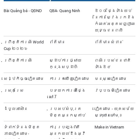
Bài Quảng bá - QĐND
QBA- Quang Ninh
៥០០ ថ្ងៃទាំងយប់
នៃការស្វែងរកនិង
កំណត់អត្តសញ្ញាណ
យុទ្ធជនពលី
ព្រឹត្តិការណ៍ World
ព័ត៍មាន
ព័ត៌មានសំខាន់
Cup ២០២៦
ព្រឹត្តិការណ៍
ស្ដាប់ការផ្សាយ
ពណ៌របស់ជនជាតិ
ក្នុងសប្ដាហ៍
ទាំង៥៤
សេដ្ឋកិច្ចវៀតណាម
ការរកឃើញវៀតណាម
មនុស្សវៀតណាម
ស្រុកស្រែ
បទយកការណ៍ថ្ងៃ
វប្បធម៍វៀតណាម
សៅរ៍
ដំបូលអាស៊ាន
ប្រអប់សំបុត្រ
វៀតណាម - យុគសម័យ
មិត្តអ្នកស្តាប់
ស្ទុះឈានទៅមុខ
ទំនាក់ទំនងមិត្ត
ការប្រឡង "តើ
Make in Vietnam
ភាពវៀតណាម-
អ្នក​យល់ដឹងអ្វី