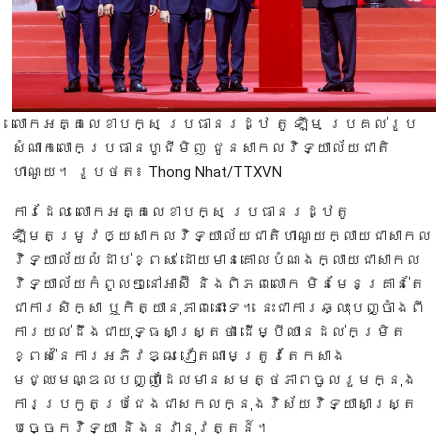
លោក​អគ្គលេខា​បក្ស ប្រធានរដ្ឋ តូ ឡឹម ប្រគល់រូប
សំណាកលោកប្រធានហូជីមិញ ជូនសាកលវិទ្យាល័យជាតិ
ហាណូយ។ រូបថត៖ Thong Nhat/TTXVN
ការដែល លោកអគ្គលេខាបក្ស ប្រធានរដ្ឋតូ
ឡឹមតម្រូវឲ្យសាកលវិទ្យាល័យជាតិហាណូយក្លាយជាសាកល
វិទ្យាល័យលំដាប់ខ្ពស់ ដោយមានគោលបំណងក្លាយជាសាកល
វិទ្យាល័យកំពូលៗនៅអាស៊ី និងពិភពលោក មិនមែនគ្រាន់តែ
ជាការសិក្សា ឬកិត្យានុភាពនោះទេ។​ នេះជាការឆ្លុះបញ្ចាំងពី
ការយល់ដឹងជាយុទ្ធសាស្ត្រថា ដើម្បីឈានដល់កម្រិត
ខ្ពស់នៃការអភិវឌ្ឍ វៀតណាមត្រូវតែកសាង
មជ្ឈមណ្ឌលបញ្ញាដែលមានសមត្ថភាពចូលរួមក្នុង
ការប្រកួតប្រជែងជាសកលក្នុងវិស័យវិទ្យាសាស្ត្រ
បច្ចេកវិទ្យា និងនវានុវត្តន៍។