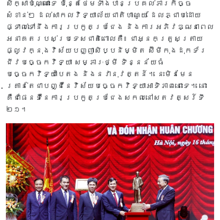
សិក្សាប៉ុណ្ណោះទេ ប៉ុន្តែថែមទាំងបានប្រគល់ភារកិច្ច
សំខាន់ៗ ដល់សាកលវិទ្យាល័យជាតិហាណូយ ដែលភ្ជាប់ដោយ
ផ្ទាល់ទៅនឹងការប្រកួតប្រជែង និងការអភិវឌ្ឍនាពេល
អនាគតរបស់ប្រទេសជាតិពោលគឺ៖ ជាអ្នកត្រួសត្រាយ
ផ្លូវក្នុងវិស័យបញ្ញាសិប្បនិម្មិត ស៊ីមីកុងដុកទ័រ
ជីវបច្ចេកវិទ្យា សម្ភារៈថ្មី ទិន្នន័យធំ
បច្ចេកវិទ្យាបៃតង និងនវានុវត្តន៍។ នេះមិនមែន
គ្រាន់តែជាបញ្ជីនៃវិស័យបច្ចេកវិទ្យាអាទិភាពនោះទេ។ នោះ
គឺជាផែនទីនៃការប្រកួតប្រជែងសកលនៅសតវត្សរ៍ទី
២១។