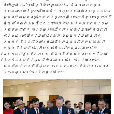
គំហើញសំខាន់ៗ ដើម្បីបំពេញតាមឋានៈ និងបេសកកម្ម
របស់សាកលវិទ្យាល័យជាតិ។ បក្សរបស់យើងបានព្រមាន
ម្តងហើយម្តងទៀតថា ការធ្លាក់ពីក្រោយគឺជាគ្រោះថ្នាក់ដ៏
ធំធេង ដែលគំរាមកំហែងដល់ជោគវាសនា និងអនាគតរបស់
ប្រទេសជាតិ។ ការថយក្រោយនៃការអភិវឌ្ឍកើតចេញពី
ការថយក្រោយនៃវិទ្យាសាស្ត្រ បច្ចេកវិទ្យា នវានុ
វត្តន៍ និងខ្លឹមសារចំណេះដឹងក្នុងផលិតកម្ម សេវា
កម្ម និងអភិបាលកិច្ចជាតិ។ នៅក្នុងយុគសម័យ
នៃសកលភាវូបនីយកម្ម និងបដិវត្តន៍បច្ចេកវិទ្យា
ដែលកំពុងអភិវឌ្ឍន៍យ៉ាងឆាប់រហ័ស ការថយក្រោយ
មានន័យថា ការពឹងផ្អែក ភាពទន់ខ្សោយ និងការបាត់បង់
ឱកាសសម្រាប់ការរីកចម្រើន”។