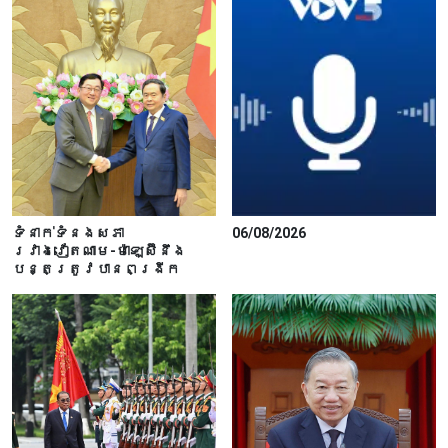
ទំនាក់ទំនងសភា
06/08/2026
រវាងវៀតណាម-ម៉ាឡេស៊ីនឹង
បន្តត្រូវបានពង្រីក