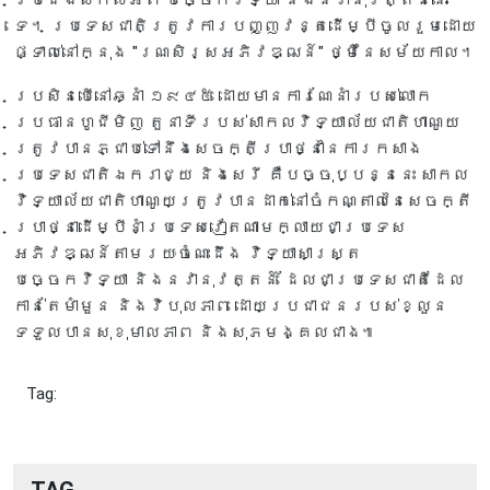
ប្រជែងសកលអំពី បច្ចេកវិទ្យា និងនវានុវត្តន៍នោះ
ទេ។ ប្រទេសជាតិត្រូវការបញ្ញវន្តដើម្បីចូលរួមដោយ
ផ្ទាល់នៅក្នុង "រណសិរ្សអភិវឌ្ឍន៍" ថ្មីនៃសម័យកាល។
ប្រសិនបើនៅឆ្នាំ ១៩៤៥ ដោយមានការណែនាំរបស់លោក
ប្រធានហូជីមិញ តួនាទីរបស់សាកលវិទ្យាល័យជាតិហាណូយ
ត្រូវបានភ្ជាប់ទៅនឹងសេចក្តីប្រាថ្នានៃការកសាង
ប្រទេសជាតិឯករាជ្យ និងសេរី គឺបច្ចុប្បន្ននេះ សាកល
វិទ្យាល័យជាតិហាណូយត្រូវបានដាក់នៅចំកណ្តាលនៃសេចក្តី
ប្រាថ្នាដើម្បីនាំប្រទេសវៀតណាមក្លាយជាប្រទេស
អភិវឌ្ឍន៍តាមរយៈចំណេះដឹង វិទ្យាសាស្ត្រ
បច្ចេកវិទ្យា និងនវានុវត្តន៍ ដែលជាប្រទេសជាតិដែល
កាន់តែមាំមួន និងវិបុលភាព ដោយប្រជាជនរបស់ខ្លួន
ទទួលបានសុខុមាលភាព និងសុភមង្គលជាង៕
Tag: