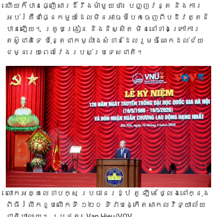
ហើយក៏បានផ្ញើសារដ៏រឹងមាំមួយថា៖ បញ្ញវន្ត និងការ
អប់រំគឺជាផ្នែកមួយដែលមិនអាចបំបែកចេញពីបដិវត្តន៍
បានឡើយ។ គ្រូបង្រៀន និងនិស្សិត មិននៅខាងក្រៅការ
តស៊ូជាតិទេ ប៉ុន្តែជាកម្លាំងសំខាន់ដែលរួមចំណែកដល់ជ័យ
ជម្នះរយៈពេលវែងរបស់ប្រទេសជាតិ។
លោក​អគ្គលេខា​បក្ស ប្រធានរដ្ឋ តូ ឡឹម ថ្លែងនៅក្នុង
ពិធីរំលឹកខួបលើកទី ១២០ ទិវាបង្កើតសាកលវិទ្យាល័យ
ជាតិហាណូយ។ រូបថត៖ Van Hieu/VOV