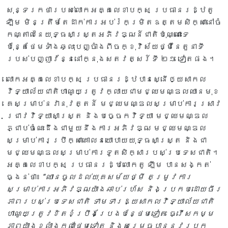
សុន្ទរកថារបស់លោកអគ្គលេខាបក្ស ប្រធានរដ្ឋតូ
ឡឹម មិនត្រឹមតែដាក់ការអប់រំកម្រិតឧត្តមសិក្សានៅចំ
កណ្តាលនៃយុទ្ធសាស្ត្រអភិវឌ្ឍន៍ជាតិប៉ុណ្ណោះទេ
ប៉ុន្តែថែមទាំងឆ្លុះបញ្ចាំងពីចក្ខុវិស័យថ្មីនៃតួនាទី
របស់បញ្ញាវ័ន្ននៅក្នុងសតវត្សរ៍ទី ២១ ទៀតផង។
លោកអគ្គលេខាបក្ស ប្រធានរដ្ឋបានស្នើឲ្យសាកល
វិទ្យាល័យជាតិហាណូយត្រូវក្លាយជាមជ្ឈមណ្ឌលឈានមុខ
គេសម្រាប់នវានុវត្តន៍ មជ្ឈមណ្ឌលសម្រាប់ការស្រាវ
ជ្រាវវិទ្យាសាស្ត្រ និងបច្ចេកវិទ្យា មជ្ឈមណ្ឌល
ភ្ជាប់ចំណេះដឹងជាមួយនឹងការអភិវឌ្ឍ មជ្ឈមណ្ឌល
សម្រាប់ការប្រឹក្សាគោលនយោបាយយុទ្ធសាស្ត្រ និងជា
មជ្ឈមណ្ឌលសម្រាប់ការទូតសិក្សារបស់ប្រទេសជាតិ។
អគ្គលេខាបក្ស ប្រធានរដ្ឋលោកតូ ឡឹម បានសង្កត់
ធ្ងន់ថា៖
“ឈានចូលដល់យុគសម័យថ្មី តម្រូវការ
សម្រាប់ការអភិវឌ្ឍយ៉ាងឆាប់រហ័ស និងប្រកបដោយចីរ
ភាពរបស់ប្រទេសជាតិ ទាមទារឱ្យសាកលវិទ្យាល័យជាតិ
ហាណូយត្រូវខិតខំប្រឹងប្រែងបន្ថែមទៀត ធ្វើសកម្ម
ភាពយ៉ាងខ្លាំងក្លាថែមទៀត និងសម្រេចបាននូវរបក