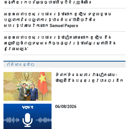
បង្កើតក្របខ័ណ្ឌច្បាប់ដើម្បីជំរុញកំណើន
អគ្គលេខាបក្ស ប្រធានរដ្ឋលោក តូ ឡឹម ទទួលជួបមេ
បញ្ជាការនៃបញ្ជាការដ្ឋានតំបន់ប៉ាស៊ីហ្វិកនៃ
សហរដ្ឋអាមេរិក លោក Samuel Paparo
អគ្គលេខាបក្ស ប្រធានរដ្ឋវៀតណាមលោក តូ ឡឹម នឹង
អញ្ជើញបំពេញទស្សនកិច្ចផ្លូវរដ្ឋនៅអូស្ត្រាលីនិង
នូវែលសេឡង់
ព័ត៌មានថ្មីៗ
ទំនាក់ទំនងសភារវាងវៀតណាម-
ម៉ាឡេស៊ីនឹងបន្តត្រូវបានពង្រីក
06/08/2026