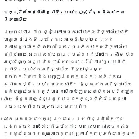
ចក្ខុវិស័យថ្មីលើតួនាទីរបស់បញ្ញាវ័ន្ននិងសាកល
វិទ្យាល័យ
រយៈពេលជាង ៨០ ឆ្នាំក្រោយមក នៅសាកលវិទ្យាល័យជាតិ
ហាណូយ នាថ្ងៃទី ១៦ ខែឧសភា ឆ្នាំ ២០២៦ ក្នុង
ឱកាសខួបលើកទី ១២០ នៃការបង្កើតសាកលវិទ្យាល័យ
ជាតិហាណូយ អគ្គលេខាបក្ស ប្រធានរដ្ឋលោកតូ ឡឹម បាន
អញ្ជើញចូលរួម និងបានថ្លែងសារដ៏សំខាន់មួយស្តីពី
តួនាទីរបស់សាកលវិទ្យាល័យ វិទ្យាសាស្ត្រ
បច្ចេកវិទ្យា និងបញ្ញវន្តក្នុងការអភិវឌ្ឍ
អនាគតថ្មីរបស់ប្រទេសជាតិ។ ដូច្នេះ សាកលវិទ្យាល័យ
ជាតិហាណូយលែងត្រូវបានគេមើលឃើញជាស្ថាប័នអប់រំជាទៀត
ហើយ ប៉ុន្តែឥឡូវនេះត្រូវបានដាក់ក្នុងទីតាំងនៃហេដ្ឋា
រចនាសម្ព័ន្ធយុទ្ធសាស្ត្រជាតិ។
លោក អគ្គលេខាបក្ស ប្រធានរដ្ឋ មិនត្រឹមតែបាន
សង្កត់ធ្ងន់លើភារកិច្ចនៃការបណ្តុះបណ្តាលធនធាន
មនុស្សដែលមានគុណភាពខ្ពស់ ឬការកែលម្អចំណាត់ថ្នាក់