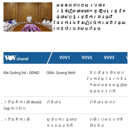
អគ្គលេខាបក្ស ប្រធាន
រដ្ឋវៀតណាមលោក តូ ឡឹម៖ ត្រូវតែ
ផ្លាស់ប្ដូរថ្មីការងារធ្វើ
ផែនការមេនិងរៀបចំការអភិវឌ្ឍ
ហេដ្ឋារចនាសម្ព័ន្ធ
VOV1
VOV2
VOV3
V
Bài Quảng bá - QĐND
QBA- Quang Ninh
៥០០ ថ្ងៃទាំងយប់
នៃការស្វែងរកនិង
កំណត់អត្តសញ្ញាណ
យុទ្ធជនពលី
ព្រឹត្តិការណ៍ World
ព័ត៍មាន
ព័ត៌មានសំខាន់
Cup ២០២៦
ព្រឹត្តិការណ៍
ស្ដាប់ការផ្សាយ
ពណ៌របស់ជនជាតិ
ក្នុងសប្ដាហ៍
ទាំង៥៤