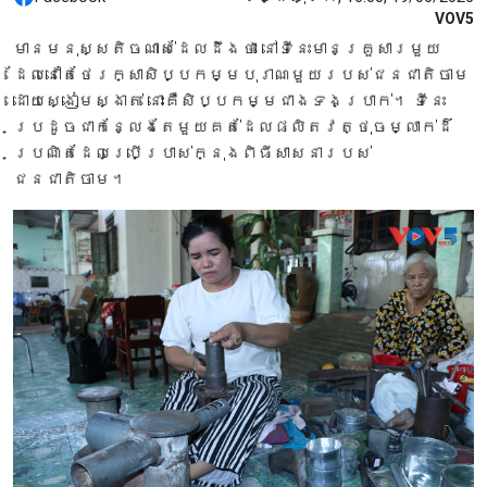
VOV5
មានមនុស្សតិចណាស់ដែលដឹងថា នៅទីនេះមានគ្រួសារមួយ
ដែលនៅតែថែរក្សាសិប្បកម្មបុរាណមួយរបស់ជនជាតិចាម
ដោយស្ងៀមស្ងាត់ នោះគឺសិប្បកម្មជាងទងប្រាក់។ ទីនេះ
ប្រដូចជាកន្លែងតែមួយគត់ដែលផលិតវត្ថុចម្លាក់ដ៏
ប្រណិតដែលប្រើប្រាស់ក្នុងពិធីសាសនារបស់
ជនជាតិចាម។