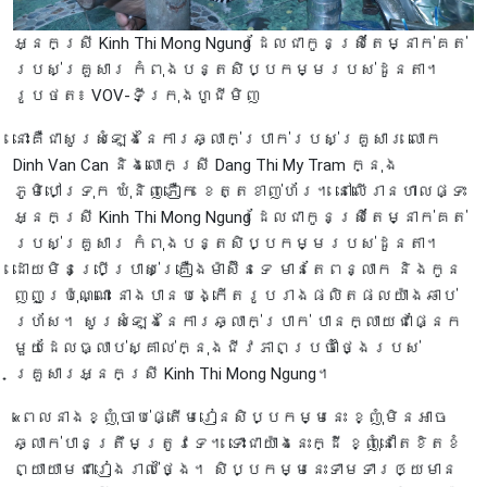
អ្នកស្រី Kinh Thi Mong Ngung ដែលជាកូនស្រីតែម្នាក់គត់
របស់គ្រួសារ កំពុងបន្តសិប្បកម្មរបស់ដូនតា។
រូបថត៖ VOV-ទីក្រុងហូជីមិញ
នោះគឺជាសូរសំឡេងនៃការឆ្លាក់ប្រាក់របស់គ្រួសារ លោក
Dinh Van Can និងលោកស្រី Dang Thi My Tram ក្នុង
ភូមិបៅទ្រុក ឃុំនិញភឿក ខេត្តខាញ់ហ័រ។ នៅលើរានហាលផ្ទះ
អ្នកស្រី Kinh Thi Mong Ngung ដែលជាកូនស្រីតែម្នាក់គត់
របស់គ្រួសារ កំពុងបន្តសិប្បកម្មរបស់ដូនតា។
ដោយមិនប្រើប្រាស់គ្រឿងម៉ាស៊ីនទេ មានតែពន្លាក និងកូន
ញញួរប៉ុណ្ណោះ នាងបានបង្កើតរូបរាងផលិតផលយ៉ាងឆាប់
រហ័ស។ សូរសំឡេងនៃការឆ្លាក់ប្រាក់ បានក្លាយជាផ្នែក
មួយដែលធ្លាប់ស្គាល់ក្នុងជីវភាពប្រចាំថ្ងៃរបស់
គ្រួសារអ្នកស្រី Kinh Thi Mong Ngung។
«ពេលនាងខ្ញុំចាប់ផ្តើមរៀនសិប្បកម្មនេះ ខ្ញុំមិនអាច
ឆ្លាក់បានត្រឹមត្រូវទេ។ ទោះជាយ៉ាងនេះក្ដី ខ្ញុំនៅតែខិតខំ
ព្យាយាមជារៀងរាល់ថ្ងៃ។ សិប្បកម្មនេះទាមទារឲ្យមាន