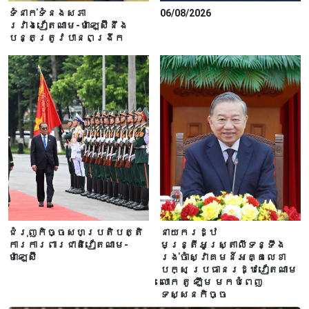
ទំនាក់ទំនងសភា
06/08/2026
រវាងវៀតណាម-ម៉ាឡេស៊ីនឹង
បន្តត្រូវបានពង្រីក
ជំរុញកិច្ចសហប្រតិបត្តិ
នាយករដ្ឋ
ការការពារជាតិវៀតណាម-
មន្ត្រីអូស្ត្រាលីទន្ទឹង
ម៉ាឡេស៊ី
រង់ចាំស្វាគមន៍អគ្គលេខា
បក្ស ប្រធានរដ្ឋវៀតណាម
លោក តូ ឡឹម មកបំពេញ
ទស្សនកិច្ច