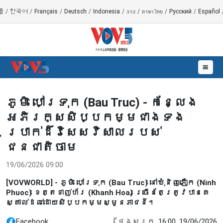
語
/
한국어
/
Français
/
Deutsch
/
Indonesia
/
ລາວ
/
ภาษาไทย
/
Русский
/
Español
☰
ភូមិ បៅទ្រុក (Bau Truc) - កន្លែង
អភិរក្សសិប្បកម្មជាងទង
ប្រាក់ដ៏វិសេសវិសាលរបស់
ជនជាតិចាម
19/06/2026 09:00
[VOVWORLD] - ភូមិ បៅទ្រុក (Bau Truc) នៅឃុំនិញភឿក (Ninh
Phuoc) ខេត្តខាញ់ហ័រ (Khanh Hoa) ច្រើនតែត្រូវបានគេ
ស្គាល់ដល់ដោយសិប្បកម្មស្មូនភាជន៍។
Facebook
ថ្ងៃសុក្រ, 16:00, 19/06/2026