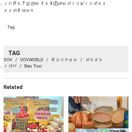
ព្រលឹងវិញ្ញាណ និងជំនឿសាសនារបស់ប្រជាជន
ជនជាតិចាម៕
Tag:
TAG
VOV
/
VOVWORLD
/
សិប្បកម្ម
/
ជាងទង
ប្រាក់
/
Bau Truc
Related