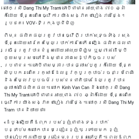
លោកស្រី Dang Thi My Tram ទោះបីជាមានអាយុជាង ៧០ ឆ្នាំ
ក៏ដោយ ប៉ុន្តែនៅតែធ្វើការយ៉ាងសង្វាតជារៀងរាល់ថ្ងៃ។​
រូបថត៖ VOV-ទីក្រុងហូជីមិញ
ពីមុន ផលិតផលត្រូវបានធ្វើពីប្រាក់សុទ្ធទាំងស្រុង
ប៉ុន្តែដោយសារតែតម្លៃប្រាក់កាន់តែកើនឡើង ផលិតផលជា
ច្រើនត្រូវបានជំនួសដោយអាលុយមីញ៉ូម ឬស្ពាន់ ដើម្បី
ឲ្យសមស្របទៅនឹងស្ថានភាពសេដ្ឋកិច្ចរបស់
ប្រជាជន។ ទោះបីជាសម្ភារៈបានផ្លាស់ប្តូរក៏ដោយ ប៉ុន្តែ
សិប្បករនៅតែរក្សាដដែលនូវក្បូរក្បាច់រចនាប្រពៃណី
និងតម្លៃវប្បធម៌របស់ជនជាតិចាម ដែលត្រូវបាន
ឆ្លាក់លើផលិតផល។ លោក Kinh Van Can និងលោកស្រី Dang
Thi My Tram ទោះបីជាមានអាយុជាង ៧០ ឆ្នាំក៏ដោយ ប៉ុន្តែនៅតែ
ធ្វើការយ៉ាងសង្វាតជារៀងរាល់ថ្ងៃ។ លោកស្រី Dang Thi My
Tram បាននិយាយថា៖
«ដំបូងឡើយគឺឪពុករបស់ខ្ញុំជាជាងទងប្រាក់
បន្ទាប់មកលោកបានបង្រៀនខ្ញុំ។ ក្រោយមក ខ្ញុំ
បានរៀបការ ហើយបង្រៀនមុខរបរនេះទៅប្តី។ ពេលឪពុក