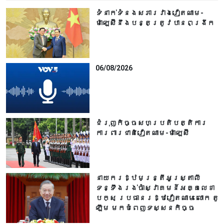
ទំនាក់ទំនងសភារវាងវៀតណាម-
ម៉ាឡេស៊ីនឹងបន្តត្រូវបានពង្រីក
06/08/2026
ជំរុញកិច្ចសហប្រតិបត្តិការ
ការពារជាតិវៀតណាម-ម៉ាឡេស៊ី
នាយករដ្ឋមន្ត្រីអូស្ត្រាលី
ទន្ទឹងរង់ចាំស្វាគមន៍អគ្គលេខា
បក្ស ប្រធានរដ្ឋវៀតណាម លោក តូ
ឡឹម មកបំពេញទស្សនកិច្ច