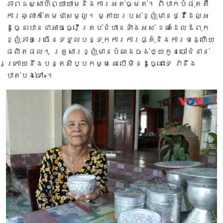
ភាពឧស្សាហ៍ព្យាយាមនិងការអត់ធ្មត់។ ពិបាកបំផុតគឺ
ការឆ្លាក់គែមថាសម្លូ។ ម្តាយរបស់ខ្ញុំមានថ្វីដៃល្អ
ដូច្នេះបានជាអាចធ្វើគ្រប់ជំហានទាំងអស់ ខណៈដែលឪពុក
ខ្ញុំភាគច្រើនទទួលបន្ទុកការការផ្គុំនិងការបង្ហើយ
ផលិតផល។ គ្រួសារខ្ញុំមានបំណងចង់ឲ្យកូនចៅជំនាន់
ក្រោយនឹងបន្តសិប្បកម្មនេះ បើមិនដូច្នោះទេ វានឹង
បាត់បង់ទៅ»។