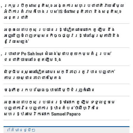
ក្រុមប្រឹក្សាសន្តិសុខអង្គការសហប្រជាជាតិវាយតម្លៃ
អំពីការគំរាមកំហែងរបស់ IS ចំពោះសន្តិភាព និងសន្តិសុខ
អន្តរជាតិ
អគ្គលេខាបក្ស ប្រធានរដ្ឋវៀតណាមលោក តូ ឡឹម នឹង
អញ្ជើញបំពេញទស្សនកិច្ចផ្លូវរដ្ឋនៅអូស្ត្រាលីនិង
នូវែលសេឡង់
ប្រាសាទ Po Sah Inu៖ សំណង់ស្ថាបត្យកម្មគំរូរបស់
ជនជាតិចាមនៅខេត្តឡឹមដុង
សិទ្ធិមនុស្សនៅវៀតណាម៖ សក្ខីភាពត្រូវបានបញ្ជាក់
តាមរយៈស្ថានភាពជាក់ស្តែង
បង្កើតក្របខ័ណ្ឌច្បាប់ដើម្បីជំរុញកំណើន
អគ្គលេខាបក្ស ប្រធានរដ្ឋលោក តូ ឡឹម ទទួលជួបមេ
បញ្ជាការនៃបញ្ជាការដ្ឋានតំបន់ប៉ាស៊ីហ្វិកនៃ
សហរដ្ឋអាមេរិក លោក Samuel Paparo
ព័ត៌មានថ្មីៗ