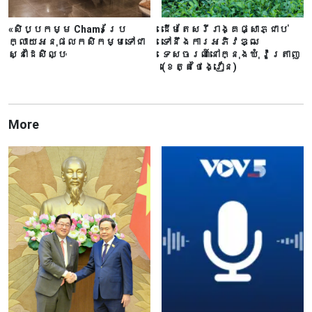
«សិប្បកម្ម Cham» ប្រែ
ដើមតែសរីរាង្គផ្សាភ្ជាប់
ក្លាយអនុផលកសិកម្មទៅជា
ទៅនឹងការអភិវឌ្ឍ
ស្នាដៃសិល្បៈ
ទេសចរណ៍នៅក្នុងឃុំ វ៉ូត្រាញ
(ខេត្តថៃង្វៀន)
More