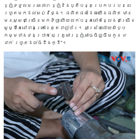
ខ្ញុំទទួលមរណភាព ខ្ញុំនិងប្តីបន្តប្រកបរបរនេះ
រហូតមកដល់សព្វថ្ងៃ។ ផលិតផលដែលយើងផលិត មាន
មនុស្សជាច្រើនមកទិញ ហើយលក់បន្តនៅកន្លែងជាច្រើន
សូម្បីតែនៅខាងក្រៅខេត្តខាញ់ហ័រ។ អាស្រ័យដោយសិប្ប
កម្មជាងទងប្រាក់នេះ គ្រួសារខ្ញុំអាចចិញ្ចឹមកូន ៩
នាក់ រហូតដល់ធំដឹងក្ដី”។