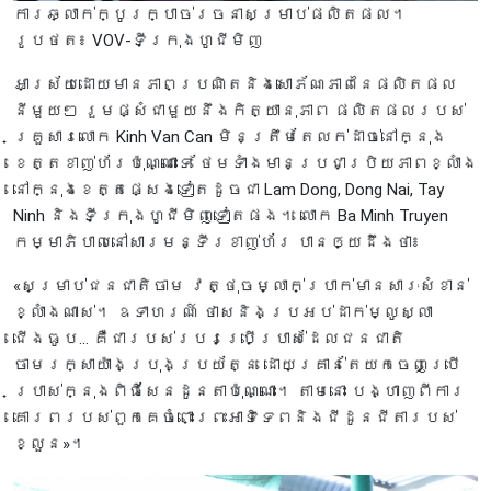
ការឆ្លាក់ក្បូរក្បាច់រចនាសម្រាប់ផលិតផល។
រូបថត៖ VOV-ទីក្រុងហូជីមិញ
អាស្រ័យដោយមានភាពប្រណិតនិងសោភ័ណភាពនៃផលិតផល
នីមួយៗ រួមផ្សំជាមួយនឹងកិត្យានុភាព ផលិតផលរបស់
គ្រួសារលោក Kinh Van Can មិនត្រឹមតែលក់ដាច់នៅក្នុង
ខេត្តខាញ់ហ័រប៉ុណ្ណោះទេ ថែមទាំងមានប្រជាប្រិយភាពខ្លាំង
នៅក្នុងខេត្តផ្សេងទៀតដូចជា Lam Dong, Dong Nai, Tay
Ninh និងទីក្រុងហូជីមិញទៀតផង។ លោក Ba Minh Truyen
កម្មាភិបាលនៅសារមន្ទីរខាញ់ហ័រ បានឲ្យដឹងថា៖
«សម្រាប់ជនជាតិចាម វត្ថុចម្លាក់ប្រាក់មានសារៈសំខាន់
ខ្លាំងណាស់។ ឧទាហរណ៍ ថាសនិងប្រអប់ដាក់ម្លូស្លា
ជើងធូប... គឺជារបស់របរប្រើប្រាស់ដែលជនជាតិ
ចាមរក្សាយ៉ាងប្រុងប្រយ័ត្ន ដោយគ្រាន់តែយកចេញប្រើ
ប្រាស់ក្នុងពិធីសែនដូនតាប៉ុណ្ណោះ។ តាមនោះ បង្ហាញពីការ
គោរពរបស់ពួកគេចំពោះព្រះអាទិទេពនិងជីដូនជីតារបស់
ខ្លួន»។