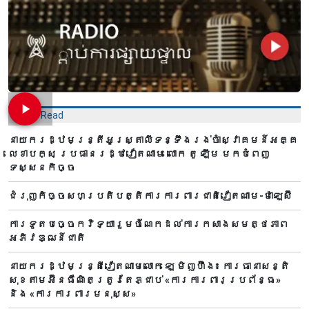
Most Read
នាយករដ្ឋមន្ត្រីអូស្ត្រាលីទន្ទឹងរង់ចាំស្វាគមន៍អគ្គ
លេខាបក្ស ប្រធានរដ្ឋវៀតណាម លោក តូ ឡឹម មកបំពេញ
ទស្សនកិច្ច
ជំរុញកិច្ចសហប្រតិបត្តិការការពារជាតិវៀតណាម-ម៉ាឡេស៊ី
ការទូតបច្ចេកវិទ្យារួមចំណែកដល់ការកសាងសមត្ថភាព
អភិវឌ្ឍន៍ជាតិ
នាយករដ្ឋមន្ត្រីវៀតណាមលោក ឡេ មិញហ៊ឹង៖ ការធានាសន្តិ
សុខតាមអ៊ីនធឺណិតត្រូវតែភ្ជាប់ «ការការពារប្រព័ន្ធ»
និង «ការការពារមនុស្ស»