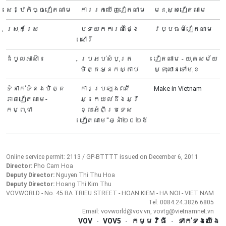
សេដ្ឋកិច្ចវៀតណាម
ការរកឃើញវៀតណាម
មនុស្សវៀតណាម
ស្រុកស្រែ
បទយកការណ៍ថ្ងៃ
វប្បធម៍វៀតណាម
សៅរ៍
ដំបូលអាស៊ាន
ប្រអប់សំបុត្រ
វៀតណាម - យុគសម័យ
មិត្តអ្នកស្តាប់
ស្ទុះឈានទៅមុខ
ទំនាក់ទំនងមិត្ត
ការប្រឡង "តើ
Make in Vietnam
ភាពវៀតណាម-
អ្នក​យល់ដឹងអ្វី
កម្ពុជា
ខ្លះអំពីប្រទេស​
វៀតណាម"ឆ្នាំ២០២៥
Online service permit: 2113 / GP-BTTTT issued on December 6, 2011
Director:
Pho Cam Hoa
Deputy Director:
Nguyen Thi Thu Hoa
Deputy Director:
Hoang Thi Kim Thu
VOVWORLD - No. 45 BA TRIEU STREET - HOAN KIEM - HA NOI - VIET NAM
Tel: 0084.24.3826 6805
Email: vovworld@vov.vn, vovtg@vietnamnet.vn
VOV
-
VOV5
-
កម្មវិធី
-
ទាក់ទងយើង