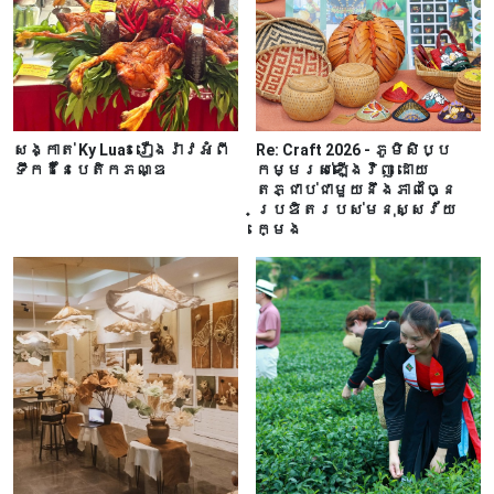
សង្កាត់ Ky Lua៖ រឿងរ៉ាវអំពី
Re: Craft 2026 - ភូមិសិប្ប
ទឹកដីនៃបេតិកភណ្ឌ
កម្មរស់ឡើងវិញ ដោយ
តភ្ជាប់ជាមួយនឹងភាពច្នៃ
ប្រឌិតរបស់មនុស្សវ័យ
ក្មេង