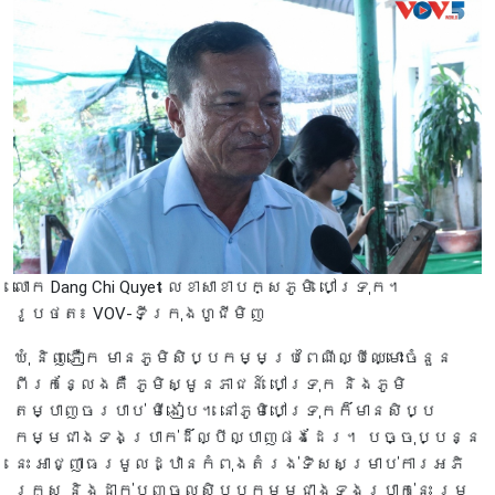
លោក Dang Chi Quyet លេខាសាខាបក្សភូមិ បៅទ្រុក។
រូបថត៖ VOV-ទីក្រុងហូជីមិញ
ឃុំ និញភឿក មានភូមិសិប្បកម្មប្រពៃណីល្បីឈ្មោះចំនួន
ពីរកន្លែងគឺ ភូមិស្មូនភាជន៍ បៅទ្រុក និងភូមិ
តម្បាញចរបាប់ មីងៀប។ នៅភូមិបៅទ្រុកក៏មានសិប្ប
កម្មជាងទងប្រាក់ដ៏ល្បីល្បាញផងដែរ។ បច្ចុប្បន្ន
នេះ អាជ្ញាធរមូលដ្ឋានកំពុងតំរង់ទិសសម្រាប់ការអភិ
រក្ស និងដាក់បញ្ចូលសិប្បកម្មជាងទងប្រាក់នេះ រួម