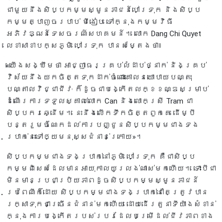
ជាមួយនឹងសិប្បកម្មស្មូនភាជន៍បៅទ្រុក និងសិប្ប
កម្មត្បាញចរបាប់ មីងៀប ទៅក្នុងកម្មវិធី
អភិវឌ្ឍន៍ទេសចរណ៍សហគមន៍។ លោក Dang Chi Quyet
លេខាសាខាបក្សភូមិ បៅទ្រុក បានសម្តែងថា៖
«យើងសង្ឃឹមថា អាជ្ញាធរគ្រប់លំដាប់ថ្នាក់ និងគ្រប់
វិស័យនឹងយកចិត្តទុកដាក់ចំពោះគោលនយោបាយបណ្តុះ
បណ្តាលវិជ្ជាជីវៈ ក៏ដូចជាបង្កើតលក្ខខណ្ឌសម្រាប់
ដំណើរការទទួលស្គាល់លោក Can និងលោកស្រី Tram ជា
សិប្បករឆ្នើម។ នេះនឹងលើកទឹកចិត្តពួកគេ ដើម្បី
បន្តរួមចំណែកដល់ការបញ្ជូនសិប្បកម្មជាងទង
ប្រាក់នេះទៅឲ្យមនុស្សជំនាន់ក្រោយ»។
សិប្បកម្មជាងទងប្រាក់នៅភូមិ បៅទ្រុក គឺជាសិប្ប
កម្មពិសេសដែលមានអាយុកាលយូរលង់ណាស់មកហើយ។ ទោះបីជា
មិនមានប្រជាប្រិយភាពដូចសិប្បកម្មស្មូនភាជន៍
ប្រពៃណីក៏ដោយ សិប្បកម្មជាងទងប្រាក់នៅតែត្រូវបាន
រក្សាទុកជាច្រើនជំនាន់មកហើយ ដោយដើរតួនាទីយ៉ាងសំខាន់
ក្នុងការបង្កើតរបស់របរដែលបម្រើដល់ជីវភាពខាង