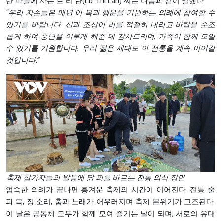
탄 마을에 사는 르 티 란(Lừ Thị Lan) 씨는 다음과 같이 말했다.
“
우리
자손들은
매년
이
복과
행운을
기원하는
의례에
참여할
수
있기를
바랍니다
.
신과
조상이
비를
적절히
내리고
바람을
순조
롭게
하여
풍년을
이루게
해준
데
감사드리며
,
가족이
함께
모일
수
있기를
기원합니다
.
우리
젊은
세대도
이
전통을
계속
이어갈
것입니다
.”
축제 참가자들의 발등에 닭 피를 바르는 전통 의식 장면
엄숙한 의례가 끝나면 흥겨운 축제의 시간이 이어진다. 전통 술
과 북, 징 소리, 춤과 노래가 어우러지며 축제 분위기가 고조된다.
이 날은 공동체 모두가 함께 모여 즐기는 날이 되며, 서로의 유대