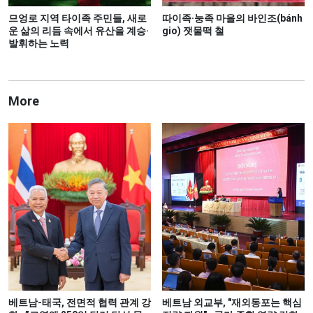
므엉로 지역 타이족 주민들, 새로
따이족·눙족 마을의 바인조(bánh
운 삶의 리듬 속에서 유산을 계승·
gio) 잿물떡 철
발휘하는 노력
More
베트남-태국, 전면적 협력 관계 강
베트남 외교부, "재외동포는 핵심