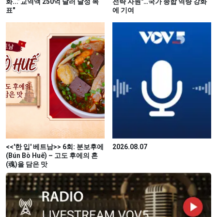
화...”교역액 250억 달러 달성 목
전략 자원"…국가 종합 역량 강화
표"
에 기여
<<'한 입' 베트남>> 6회: 분보후에
2026.08.07
(Bún Bò Huế) – 고도 후에의 혼
(魂)을 담은 맛