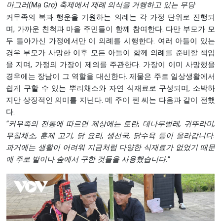
마그러(Mạ Grợ) 축제에서 제례 의식을 거행하고 있는 무당
커무족의 복과 행운을 기원하는 의례는 각 가정 단위로 진행되
며, 가까운 친척과 마을 주민들이 함께 참여한다. 다만 부모가 모
두 돌아가신 가정에서만 이 의례를 시행한다. 여러 아들이 있는
경우 부모가 사망한 이후 모든 아들이 함께 의례를 준비할 책임
을 지며, 가정의 가장이 제의를 주관한다. 가장이 이미 사망했을
경우에는 장남이 그 역할을 대신한다. 제물은 주로 일상생활에서
쉽게 구할 수 있는 뿌리채소와 자연 식재료로 구성되며, 소박하
지만 상징적인 의미를 지닌다. 메 주이 찐 씨는 다음과 같이 전했
다.
“
커무족의
전통에
따르면
제상에는
토란
,
대나무벌레
,
귀뚜라미
,
무침채소
,
훈제
고기
,
닭
요리
,
생선국
,
닭수육
등이
올라갑니다
.
과거에는
생활이
어려워
지금처럼
다양한
식재료가
없었기
때문
에
주로
밭이나
숲에서
구한
것들을
사용했습니다
.”