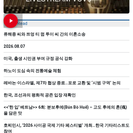
Most Read
류해종 씨와 쯔엉 티 껌 투이 씨 간의 이혼소송
2026.08.07
미국, 출생 시민권 부여 규정 공식 강화
하노이 도심 속의 전통예술 체험
레바논·이스라엘, 제7차 협상 종료…포로 교환 및 ‘시범 구역’ 논의
한국, 조선과의 평화적 공존 입장 재확인
<<'한 입' 베트남>> 6회: 분보후에(Bún Bò Huế) – 고도 후에의 혼(魂)
을 담은 맛
호찌민시, '2026 사이공 국제 기타 페스티벌’ 개최…한국 기타리스트도
참여