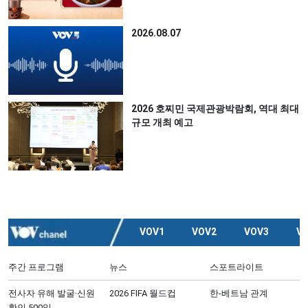
2026.08.07
2026 호찌민 국제관광박람회, 역대 최대
규모 개최 예고
VOV1
VOV2
VOV3
V
주간 프로그램
뉴스
스포트라이트
전사자 유해 발굴·신원
2026 FIFA 월드컵
한-베트남 관계
확인 500일