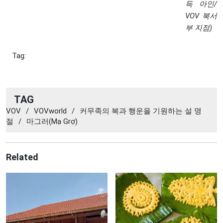
득 아인/
VOV 북서
부 지점)
Tag:
TAG
VOV
/
VOVworld
/
커무족의 복과 행운을 기원하는 설 명
절
/
마그러(Mạ Grợ)
Related