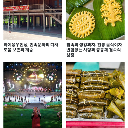
타이응우옌성, 민족문화의 다채
참족의 생강과자: 전통 음식이자
로움 보존과 계승
변함없는 사랑과 공동체 결속의
상징