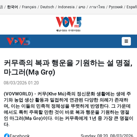
語
/
한국어
/
Français
/
Deutsch
/
Indonesia
/
ລາວ
/
ภาษาไทย
/
Русский
/
Españ
☰
커무족의 복과 행운을 기원하는 설 명절,
마그러(Mạ Grợ)
08/03/2026 01:20
(VOVWORLD) - 커무(Khơ Mú)족의 정신문화 생활에는 생애 주
기와 농업 생산 활동과 밀접하게 연관된 다양한 의례가 존재하
며, 이는 이들의 민족적 정체성을 뚜렷하게 반영한다. 그 가운데
에서도 특히 주목할 만한 것이 바로 복과 행운을 기원하는 명절
인 마그러(Mạ Grợ)이다. 이는 커무족에게 1년 중 가장 큰 명절이
다.
Facebook
Sunday, 08:20, 08/03/2026