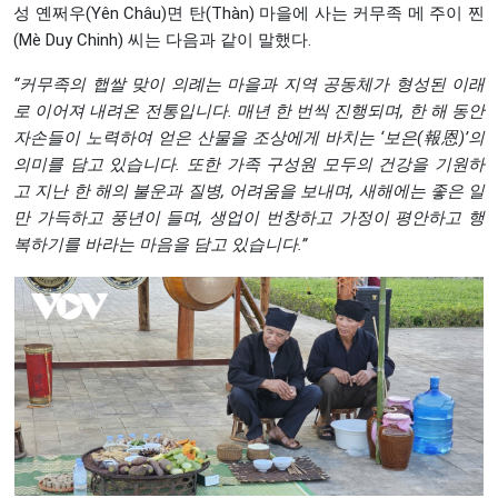
성 옌쩌우(Yên Châu)면 탄(Thàn) 마을에 사는 커무족 메 주이 찐
(Mè Duy Chinh) 씨는 다음과 같이 말했다.
“
커무족의
햅쌀
맞이
의례는
마을과
지역
공동체가
형성된
이래
로
이어져
내려온
전통입니다
.
매년
한
번씩
진행되며
,
한
해
동안
자손들이
노력하여
얻은
산물을
조상에게
바치는
‘
보은
(
報恩
)’
의
의미를
담고
있습니다
.
또한
가족
구성원
모두의
건강을
기원하
고
지난
한
해의
불운과
질병
,
어려움을
보내며
,
새해에는
좋은
일
만
가득하고
풍년이
들며
,
생업이
번창하고
가정이
평안하고
행
복하기를
바라는
마음을
담고
있습니다
.”