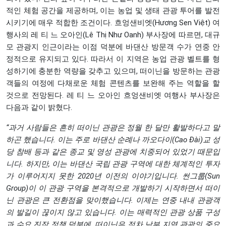
적인 체험 공간을 제공하며, 이는 농업 및 생태 관광 투어를 발전
시키기에 매우 적합한 조건이다. 흐엉샌비엣(Hương Sen Việt) 여
행사의 레 티 느 오아인(Lê Thị Như Oanh) 부사장에 따르면, 대규
모 관광지 인근이라는 이점 덕분에 바댄산 방문객 수가 연중 안
정적으로 유지되고 있다. 따라서 이 지역은 농업 관광 벨트를 형
성하기에 충분한 역량을 갖추고 있으며, 떠이닌을 방문하는 관광
객들의 여정에 다채로운 체험 콘텐츠를 보완해 주는 역할을 할
것으로 전망된다. 레 티 느 오아인 흐엉샌비엣 여행사 부사장은
다음과 같이 밝혔다.
“
과거
사람들은
흔히
떠이닌
관광은
정월
한
달만
활발하다고
말
하곤
했습니다
.
이는
주로
바댄산
순례나
까오다이
(Cao Đài)
교
성
당
참배
등과
같은
종교
및
영성
관광에
치중되어
있었기
때문입
니다
.
하지만
,
이는
바댄산
국립
관광
구역에
대한
체계적인
투자
가
이루어지지
못한
2020
년
이전의
이야기입니다
.
썬그룹
(Sun
Group)
이
이
관광
구역을
본격적으로
개발하기
시작하면서
떠이
닌
관광은
큰
전환점을
맞이했습니다
.
이제는
연중
내내
관광객
의
발길이
끊이지
않고
있습니다
.
이는
매력적인
관광
상품
구성
과
수요
진작
정책
덕분에
,
떠이닌은
점차
남부
지역
관광의
중요