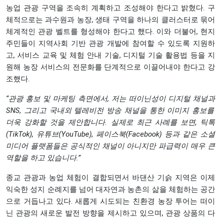
농업 관광 구역을 조속히 계획하고 조성해야 한다고 밝혔다. 구
체적으로는 과수원과 농장, 생태 구역을 하나의 클러스터로 묶어
체계적인 관광 벨트를 형성해야 한다고 했다. 이와 더불어, 현지
주민들이 지역사회 기반 관광 개발에 참여할 수 있도록 지원하
고, 서비스 교육 및 체험 안내 기술, 디지털 기술 활용법 등을 지
원해 농장 서비스의 전문화를 단계적으로 이끌어내야 한다고 강
조했다.
“
관광
홍보
및
마케팅
측면에서
,
저는
떠이닌성이
디지털
채널과
SNS,
그리고
국내외
텔레비전
방송
채널을
통한
이미지
홍보를
더욱
강화할
것을
제안합니다
.
실제로
최근
사례를
보면
,
틱톡
(TikTok),
유튜브
(YouTube),
페이스북
(Facebook)
등과
같은
소셜
미디어
플랫폼들은
공식적인
채널이
아니지만
파급력이
매우
큰
역할을
하고
있습니다
.”
종교 관광과 농업 체험이 결합되면서 바댄산 기슭 지역은 이제
익숙한 성지 순례지를 넘어 대자연과 농촌의 삶을 체험하는 공간
으로 거듭나고 있다. 새롭게 시도되는 친환경 농장 투어는 떠이
닌 관광의 새로운 발전 방향을 제시하고 있으며, 관광 상품의 다