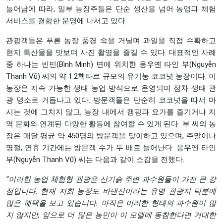
늘어남에 따라, 일부 농장주들은 단순 생산을 넘어 농업과 체험
서비스를 결합한 운영에 나서고 있다.
관광객들은 푸른 농장 풍경 속을 거닐며 과일을 직접 수확하고
현지 특산물을 맛보며 사진 촬영을 즐길 수 있다. 대표적인 사례
중 하나는 빈민(Bình Minh) 면에 위치한 응우옌 타인 부(Nguyễn
Thanh Vũ) 씨의 약 1.2헥타르 규모의 유기농 코코넛 농장이다. 이
농장은 지속 가능한 생태 농업 방식으로 운영되며 점차 생태 관
광 명소로 거듭나고 있다. 방문객들은 단순히 코코넛을 따서 마
시는 것에 그치지 않고, 농장 내에서 캠핑과 요가를 즐기거나 지
역 문화와 연계된 다양한 활동에 참여할 수 있게 된다. 부 씨의 농
장은 매달 평균 약 450명의 방문객을 맞이하고 있으며, 주말이나
명절, 연휴 기간에는 방문객 수가 두 배로 늘어난다. 응우옌 타인
부(Nguyễn Thanh Vũ) 씨는 다음과 같이 소감을 전했다.
“
이러한
농업
체험형
관광은
산기슭
주변
과수원들이
가진
큰
강
점입니다
.
현재
저희
농장도
바댄산이라는
유명
관광지
덕분에
많은
혜택을
보고
있습니다
.
아직은
이러한
형태의
과수원이
많
지
않지만
,
앞으로
더
많은
농민이
이
모델에
동참한다면
거대한