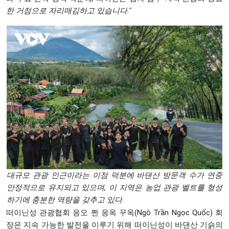
한
거점으로
자리매김하고
있습니다
."
대규모 관광 인근이라는 이점 덕분에 바댄산 방문객 수가 연중
안정적으로 유지되고 있으며, 이 지역은 농업 관광 벨트를 형성
하기에 충분한 역량을 갖추고 있다.
떠이닌성 관광협회 응오 쩐 응옥 꾸옥(Ngô Trần Ngọc Quốc) 회
장은 지속 가능한 발전을 이루기 위해 떠이닌성이 바댄산 기슭의