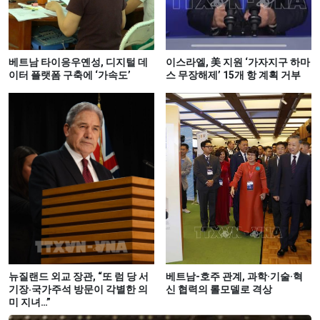
베트남 타이응우옌성, 디지털 데
이스라엘, 美 지원 ‘가자지구 하마
이터 플랫폼 구축에 ‘가속도’
스 무장해제’ 15개 항 계획 거부
뉴질랜드 외교 장관, “또 럼 당 서
베트남-호주 관계, 과학·기술·혁
기장‧국가주석 방문이 각별한 의
신 협력의 롤모델로 격상
미 지녀…”