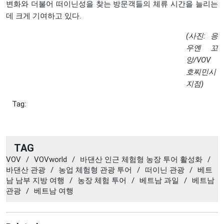
변화와 더불어 떠이닌성을 찾는 방문객들의 체류 시간을 늘리는
데 크게 기여하고 있다.
(사진: 응
우옌 꼬
앙/VOV
호찌민시
지점)
Tag:
TAG
VOV
/
VOVworld
/
바댄산 인근 체험형 농장 투어 활성화
/
바댄산 관광
/
농업 체험형 관광 투어
/
떠이닌 관광
/
베트
남 남부 지방 여행
/
농장 체험 투어
/
베트남 과일
/
베트남
관광
/
베트남 여행