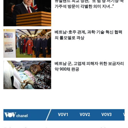
뉴질랜드 외교 장관, “또 럼 당 서기장‧국
가주석 방문이 각별한 의미 지녀…”
베트남-호주 관계, 과학·기술·혁신 협력
의 롤모델로 격상
베트남 군, 고엽제 피해자 위한 보금자리
약 900채 완공
VOV1
VOV2
VOV3
V