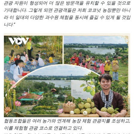
관광
자원이
형성되어
더
많은
방문객을
유치할
수
있을
것으로
기대합니다
.
그렇게
되면
관광객들은
저희
코코넛
농장뿐만
아니
라
이
일대의
다양한
과수원
체험을
동시에
즐길
수
있게
될
것입
니다
.”
협동조합들은 여러 농가와 연계해 농장 체험 관광지를 조성하고,
이를 체험형 관광 코스로 연결하고 있다.