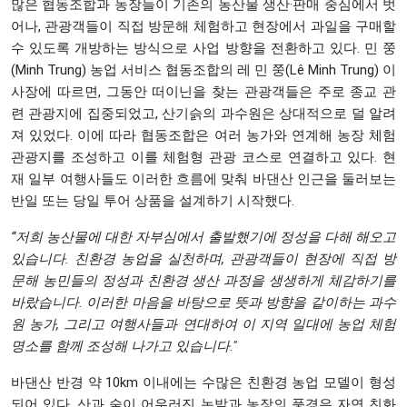
많은 협동조합과 농장들이 기존의 농산물 생산·판매 중심에서 벗
어나, 관광객들이 직접 방문해 체험하고 현장에서 과일을 구매할
수 있도록 개방하는 방식으로 사업 방향을 전환하고 있다. 민 쭝
(Minh Trung) 농업 서비스 협동조합의 레 민 쭝(Lê Minh Trung) 이
사장에 따르면, 그동안 떠이닌을 찾는 관광객들은 주로 종교 관
련 관광지에 집중되었고, 산기슭의 과수원은 상대적으로 덜 알려
져 있었다. 이에 따라 협동조합은 여러 농가와 연계해 농장 체험
관광지를 조성하고 이를 체험형 관광 코스로 연결하고 있다. 현
재 일부 여행사들도 이러한 흐름에 맞춰 바댄산 인근을 둘러보는
반일 또는 당일 투어 상품을 설계하기 시작했다.
“
저희
농산물에
대한
자부심에서
출발했기에
정성을
다해
해오고
있습니다
.
친환경
농업을
실천하며
,
관광객들이
현장에
직접
방
문해
농민들의
정성과
친환경
생산
과정을
생생하게
체감하기를
바랐습니다
.
이러한
마음을
바탕으로
뜻과
방향을
같이하는
과수
원
농가
,
그리고
여행사들과
연대하여
이
지역
일대에
농업
체험
명소를
함께
조성해
나가고
있습니다
."
바댄산 반경 약 10km 이내에는 수많은 친환경 농업 모델이 형성
되어 있다. 산과 숲이 어우러진 논밭과 농장의 풍경은 자연 친화