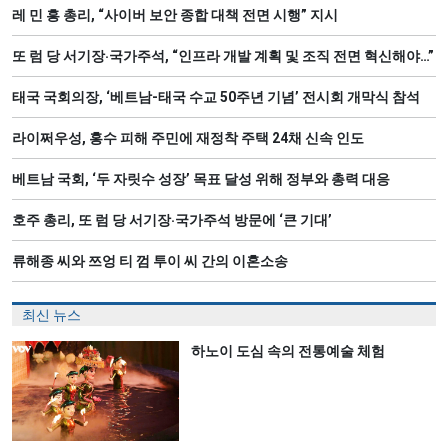
레 민 흥 총리, “사이버 보안 종합 대책 전면 시행” 지시
또 럼 당 서기장‧국가주석, “인프라 개발 계획 및 조직 전면 혁신해야…”
태국 국회의장, ‘베트남-태국 수교 50주년 기념’ 전시회 개막식 참석
라이쩌우성, 홍수 피해 주민에 재정착 주택 24채 신속 인도
베트남 국회, ‘두 자릿수 성장’ 목표 달성 위해 정부와 총력 대응
호주 총리, 또 럼 당 서기장‧국가주석 방문에 ‘큰 기대’
류해종 씨와 쯔엉 티 껌 투이 씨 간의 이혼소송
최신 뉴스
하노이 도심 속의 전통예술 체험