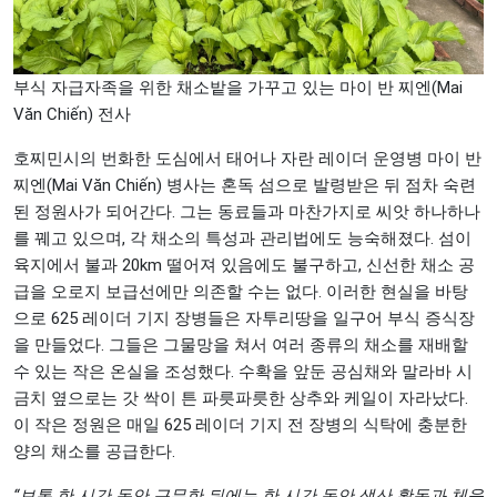
부식 자급자족을 위한 채소밭을 가꾸고 있는 마이 반 찌엔(Mai
Văn Chiến) 전사
호찌민시의 번화한 도심에서 태어나 자란 레이더 운영병 마이 반
찌엔(Mai Văn Chiến) 병사는 혼독 섬으로 발령받은 뒤 점차 숙련
된 정원사가 되어간다. 그는 동료들과 마찬가지로 씨앗 하나하나
를 꿰고 있으며, 각 채소의 특성과 관리법에도 능숙해졌다. 섬이
육지에서 불과 20km 떨어져 있음에도 불구하고, 신선한 채소 공
급을 오로지 보급선에만 의존할 수는 없다. 이러한 현실을 바탕
으로 625 레이더 기지 장병들은 자투리땅을 일구어 부식 증식장
을 만들었다. 그들은 그물망을 쳐서 여러 종류의 채소를 재배할
수 있는 작은 온실을 조성했다. 수확을 앞둔 공심채와 말라바 시
금치 옆으로는 갓 싹이 튼 파릇파릇한 상추와 케일이 자라났다.
이 작은 정원은 매일 625 레이더 기지 전 장병의 식탁에 충분한
양의 채소를 공급한다.
“보통 한 시간 동안 근무한 뒤에는 한 시간 동안 생산 활동과 체육