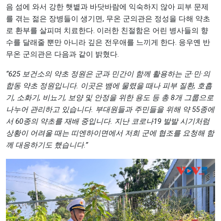
음 섬에 와서 강한 햇볕과 바닷바람에 익숙하지 않아 피부 문제
를 겪는 젊은 장병들이 생기면, 무온 군의관은 정성을 다해 약초
로 환부를 살피며 치료한다. 이러한 친절함은 어린 병사들의 향
수를 달래줄 뿐만 아니라 깊은 전우애를 느끼게 한다. 응우옌 반
무온 군의관은 다음과 같이 밝혔다.
“625 보건소의 약초 정원은 군과 민간이 함께 활용하는 군·민·의
합동 약초 정원입니다. 이곳은 뱀에 물렸을 때나 피부 질환, 호흡
기, 소화기, 비뇨기, 보양 및 안정을 위한 용도 등 총 8개 그룹으로
나누어 관리하고 있습니다. 부대원들과 주민들을 위해 약 55종에
서 60종의 약초를 재배 중입니다. 지난 코로나19 발발 시기처럼
상황이 어려울 때는 띠엔하이면에서 저희 군에 협조를 요청해 함
께 대응하기도 했습니다.”