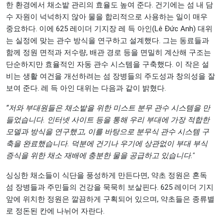
한 환경에서 채소밭 관리의 효율도 높여 준다. 건기에는 섬 내 담
수 자원이 넉넉하지 않아 물을 합리적으로 사용하는 일이 매우
중요하다. 이에 625 레이더 기지장 레 득 아인(Lê Đức Anh) 대위
는 실정에 맞는 관수 방식을 연구하고 설계했다. 그는 동료들과
함께 정원 면적과 저수량, 배관 경로 등을 면밀히 계산해 구조는
단순하지만 효율적인 자동 관수 시스템을 구축했다. 이 작은 설
비는 생활 여건을 개선하려는 섬 장병들의 주도성과 창의성을 잘
보여 준다. 레 득 아인 대위는 다음과 같이 밝혔다.
“저와 부대원들은 채소밭을 위한 미스트 분무 관수 시스템을 만
들었습니다. 인터넷 사이트 등을 통해 우리 부대에 가장 적합한
모델과 방식을 연구했고, 이를 바탕으로 분무식 관수 시스템 구
축을 완료했습니다. 덕분에 건기나 우기에 상관없이 부대 부식
증식을 위한 채소 재배에 충분한 물을 공급하고 있습니다."
싱싱한 채소들이 식단을 풍성하게 만든다면, 약초 정원은 혼독
섬 장병들과 주민들의 건강을 묵묵히 보살핀다. 625 레이더 기지
앞에 위치한 정원은 깔끔하게 구획되어 있으며, 약초들은 종류별
로 정돈된 칸에 나뉘어 자란다.