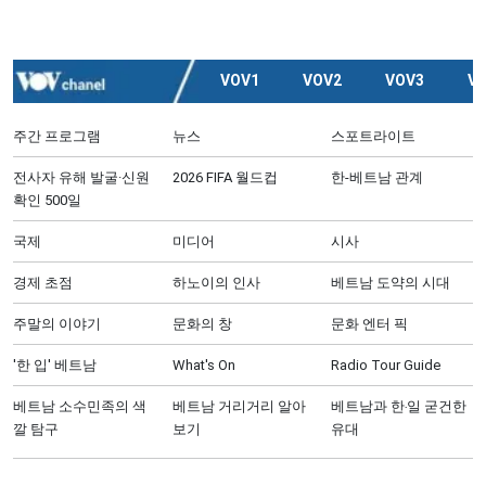
VOV1
VOV2
VOV3
V
주간 프로그램
뉴스
스포트라이트
전사자 유해 발굴·신원
2026 FIFA 월드컵
한-베트남 관계
확인 500일
국제
미디어
시사
경제 초점
하노이의 인사
베트남 도약의 시대
주말의 이야기
문화의 창
문화 엔터 픽
'한 입' 베트남
What's On
Radio Tour Guide
베트남 소수민족의 색
베트남 거리거리 알아
베트남과 한‧일 굳건한
깔 탐구
보기
유대