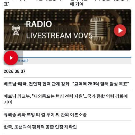
표"
에 기여
Most Read
2026.08.07
베트남-태국, 전면적 협력 관계 강화...”교역액 250억 달러 달성 목표"
베트남 외교부, "재외동포는 핵심 전략 자원"…국가 종합 역량 강화에
기여
류해종 씨와 쯔엉 티 껌 투이 씨 간의 이혼소송
한국, 조선과의 평화적 공존 입장 재확인