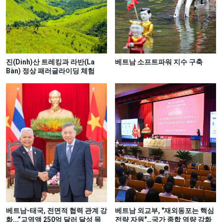
진(Dinh)산 트레킹과 라반(La
베트남 소프트파워 지수 구축
Bàn) 정상 패러글라이딩 체험
베트남-태국, 전면적 협력 관계 강
베트남 외교부, "재외동포는 핵심
화...”교역액 250억 달러 달성 목
전략 자원"…국가 종합 역량 강화