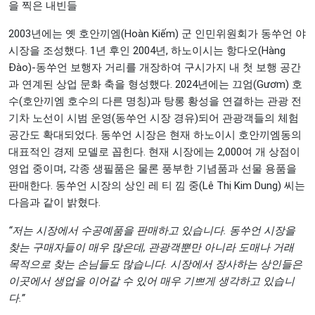
을 찍은 내빈들
2003년에는 옛 호안끼엠(Hoàn Kiếm) 군 인민위원회가 동쑤언 야
시장을 조성했다. 1년 후인 2004년, 하노이시는 항다오(Hàng
Đào)-동쑤언 보행자 거리를 개장하여 구시가지 내 첫 보행 공간
과 연계된 상업 문화 축을 형성했다. 2024년에는 끄엄(Gươm) 호
수(호안끼엠 호수의 다른 명칭)과 탕롱 황성을 연결하는 관광 전
기차 노선이 시범 운영(동쑤언 시장 경유)되어 관광객들의 체험
공간도 확대되었다. 동쑤언 시장은 현재 하노이시 호안끼엠동의
대표적인 경제 모델로 꼽힌다. 현재 시장에는 2,000여 개 상점이
영업 중이며, 각종 생필품은 물론 풍부한 기념품과 선물 용품을
판매한다. 동쑤언 시장의 상인 레 티 낌 중(Lê Thị Kim Dung) 씨는
다음과 같이 밝혔다.
“저는 시장에서 수공예품을 판매하고 있습니다. 동쑤언 시장을
찾는 구매자들이 매우 많은데, 관광객뿐만 아니라 도매나 거래
목적으로 찾는 손님들도 많습니다. 시장에서 장사하는 상인들은
이곳에서 생업을 이어갈 수 있어 매우 기쁘게 생각하고 있습니
다.”