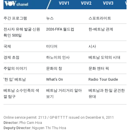
VOV1
VOV2
VOV3
V
주간 프로그램
뉴스
스포트라이트
전사자 유해 발굴·신원
2026 FIFA 월드컵
한-베트남 관계
확인 500일
국제
미디어
시사
경제 초점
하노이의 인사
베트남 도약의 시대
주말의 이야기
문화의 창
문화 엔터 픽
'한 입' 베트남
What's On
Radio Tour Guide
베트남 소수민족의 색
베트남 거리거리 알아
베트남과 한‧일 굳건한
깔 탐구
보기
유대
Online service permit: 2113 / GP-BTTTT issued on December 6, 2011
Director:
Pho Cam Hoa
Deputy Director:
Nguyen Thi Thu Hoa