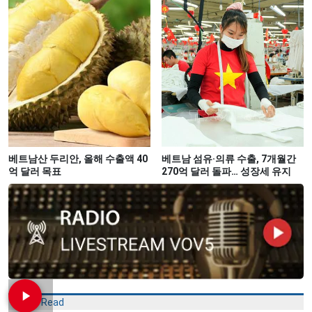
베트남산 두리안, 올해 수출액 40
베트남 섬유·의류 수출, 7개월간
억 달러 목표
270억 달러 돌파… 성장세 유지
Most Read