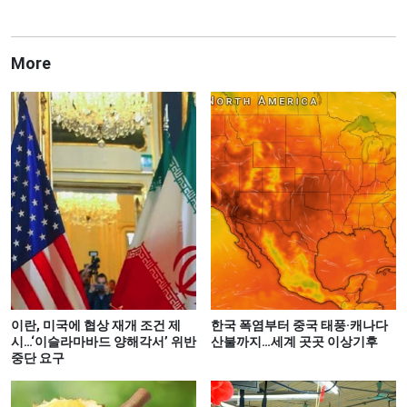
More
이란, 미국에 협상 재개 조건 제
한국 폭염부터 중국 태풍·캐나다
시…‘이슬라마바드 양해각서’ 위반
산불까지…세계 곳곳 이상기후
중단 요구