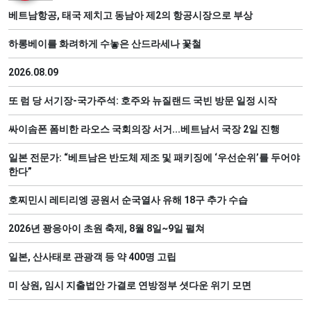
베트남항공, 태국 제치고 동남아 제2의 항공시장으로 부상
하롱베이를 화려하게 수놓은 산드라세나 꽃철
2026.08.09
또 럼 당 서기장-국가주석: 호주와 뉴질랜드 국빈 방문 일정 시작
싸이솜폰 폼비한 라오스 국회의장 서거...베트남서 국장 2일 진행
일본 전문가: “베트남은 반도체 제조 및 패키징에 ‘우선순위’를 두어야
한다”
호찌민시 레티리엥 공원서 순국열사 유해 18구 추가 수습
2026년 꽝응아이 초원 축제, 8월 8일~9일 펼쳐
일본, 산사태로 관광객 등 약 400명 고립
미 상원, 임시 지출법안 가결로 연방정부 셧다운 위기 모면