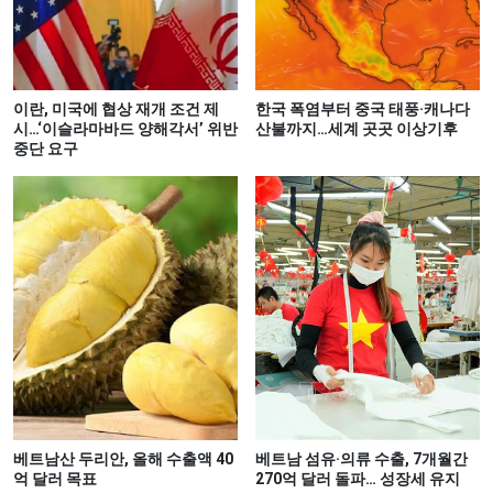
이란, 미국에 협상 재개 조건 제
한국 폭염부터 중국 태풍·캐나다
시…‘이슬라마바드 양해각서’ 위반
산불까지…세계 곳곳 이상기후
중단 요구
베트남산 두리안, 올해 수출액 40
베트남 섬유·의류 수출, 7개월간
억 달러 목표
270억 달러 돌파… 성장세 유지