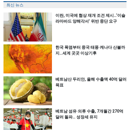
최신 뉴스
이란, 미국에 협상 재개 조건 제시…‘이슬
라마바드 양해각서’ 위반 중단 요구
한국 폭염부터 중국 태풍·캐나다 산불까
지…세계 곳곳 이상기후
베트남산 두리안, 올해 수출액 40억 달러
목표
베트남 섬유·의류 수출, 7개월간 270억
달러 돌파… 성장세 유지