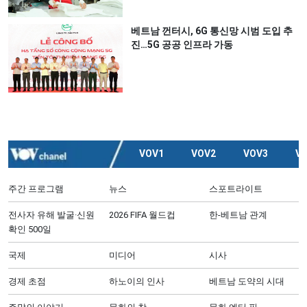
베트남 껀터시, 6G 통신망 시범 도입 추
진…5G 공공 인프라 가동
VOV1
VOV2
VOV3
V
주간 프로그램
뉴스
스포트라이트
전사자 유해 발굴·신원
2026 FIFA 월드컵
한-베트남 관계
확인 500일
국제
미디어
시사
경제 초점
하노이의 인사
베트남 도약의 시대