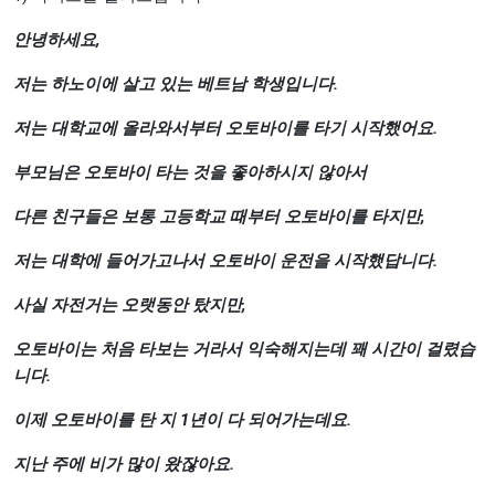
안녕하세요
,
저는
하노이에
살고
있는
베트남
학생입니다
.
저는
대학교에
올라와서부터
오토바이를
타기
시작했어요
.
부모님은
오토바이
타는
것을
좋아하시지
않아서
다른
친구들은
보통
고등학교
때부터
오토바이를
타지만
,
저는
대학에
들어가고나서
오토바이
운전을
시작했답니다
.
사실
자전거는
오랫동안
탔지만
,
오토바이는
처음
타보는
거라서
익숙해지는데
꽤
시간이
걸렸습
니다
.
이제
오토바이를
탄
지
1
년이
다
되어가는데요
.
지난
주에
비가
많이
왔잖아요
.