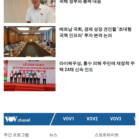
위해 정부와 총력 대응
베트남 국회, 경제 성장 견인할 ‘초대형
국책 인프라’ 투자 본격 논의
라이쩌우성, 홍수 피해 주민에 재정착 주
택 24채 신속 인도
VOV1
VOV2
VOV3
V
주간 프로그램
뉴스
스포트라이트