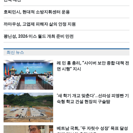
호찌민시, 현대적 소방지휘센터 운용
까마우성, 고엽제 피해자 삶의 안정 지원
꽝닌성, 2026 미스 월드 개최 준비 만전
최신 뉴스
레 민 흥 총리, “사이버 보안 종합 대책 전
면 시행” 지시
‘새 학기 개교 맞춘다’…선라성 피엥빤 기
숙형 학교 건설 현장의 구슬땀
베트남 국회, ‘두 자릿수 성장’ 목표 달성