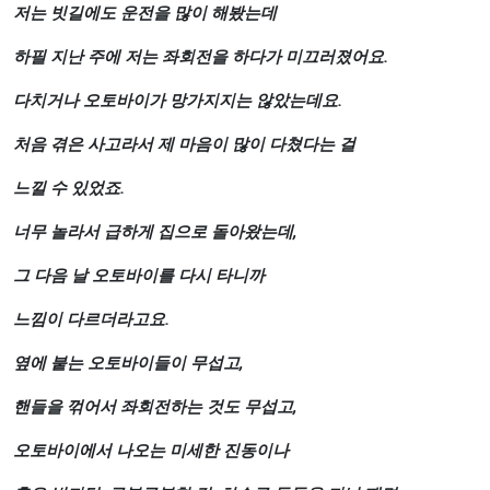
저는
빗길에도
운전을
많이
해봤는데
하필
지난
주에
저는
좌회전을
하다가
미끄러졌어요
.
다치거나
오토바이가
망가지지는
않았는데요
.
처음
겪은
사고라서
제
마음이
많이
다쳤다는
걸
느낄
수
있었죠
.
너무
놀라서
급하게
집으로
돌아왔는데
,
그
다음
날
오토바이를
다시
타니까
느낌이
다르더라고요
.
옆에
붙는
오토바이들이
무섭고
,
핸들을
꺾어서
좌회전하는
것도
무섭고
,
오토바이에서
나오는
미세한
진동이나