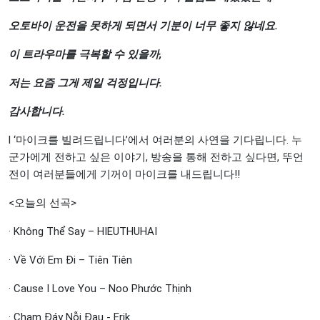
오토바이
운전을
못하게
되면서
기분이
너무
좋지
않네요
.
이
트라우마를
극복할
수
있을까
,
저는
요즘
그게
제일
걱정입니다
.
감사합니다
.
l ‘마이크를 빌려드립니다’에서 여러분의 사연을 기다립니다. 누
군가에게 전하고 싶은 이야기, 방송을 통해 전하고 싶다면, 뚜언
전이 여러분들에게 기꺼이 마이크를 내드립니다!!
<오늘의 선곡>
· Không Thể Say – HIEUTHUHAI
· Về Với Em Đi – Tiên Tiên
· Cause I Love You – Noo Phước Thịnh
· Chạm Đáy Nỗi Đau - Erik