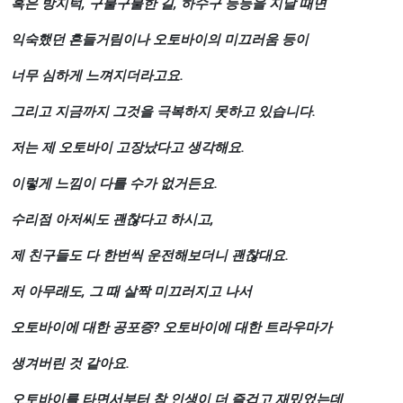
혹은
방지턱
,
구불구불한
길
,
하수구
등등을
지날
때면
익숙했던
흔들거림이나
오토바이의
미끄러움
등이
너무
심하게
느껴지더라고요
.
그리고
지금까지
그것을
극복하지
못하고
있습니다
.
저는
제
오토바이
고장났다고
생각해요
.
이렇게
느낌이
다를
수가
없거든요
.
수리점
아저씨도
괜찮다고
하시고
,
제
친구들도
다
한번씩
운전해보더니
괜찮대요
.
저
아무래도
,
그
때
살짝
미끄러지고
나서
오토바이에
대한
공포증
?
오토바이에
대한
트라우마가
생겨버린
것
같아요
.
오토바이를
타면서부터
참
인생이
더
즐겁고
재밌었는데