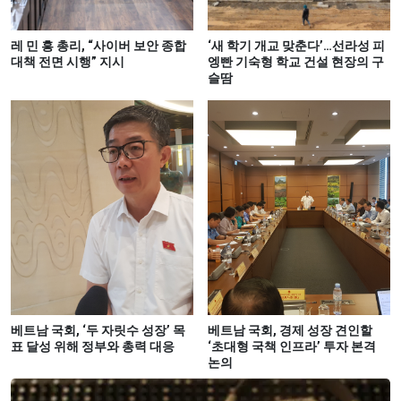
레 민 흥 총리, “사이버 보안 종합
‘새 학기 개교 맞춘다’…선라성 피
대책 전면 시행” 지시
엥빤 기숙형 학교 건설 현장의 구
슬땀
베트남 국회, ‘두 자릿수 성장’ 목
베트남 국회, 경제 성장 견인할
표 달성 위해 정부와 총력 대응
‘초대형 국책 인프라’ 투자 본격
논의