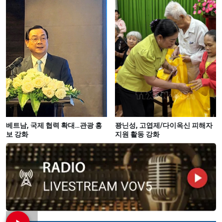
베트남, 국제 협력 확대…관광 홍
꽝닌성, 고엽제/다이옥신 피해자
보 강화
지원 활동 강화