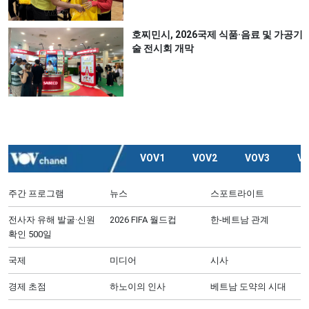
호찌민시, 2026국제 식품·음료 및 가공기
술 전시회 개막
VOV1
VOV2
VOV3
V
주간 프로그램
뉴스
스포트라이트
전사자 유해 발굴·신원
2026 FIFA 월드컵
한-베트남 관계
확인 500일
국제
미디어
시사
경제 초점
하노이의 인사
베트남 도약의 시대