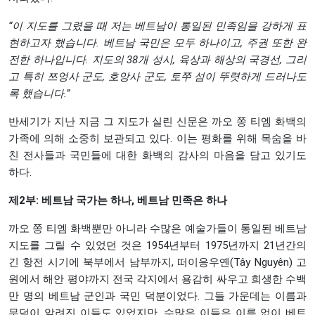
“
이
지도를
그렸을
때
저는
베트남이
통일된
민족임을
강하게
표
현하고자
했습니다.
베트남
국민은
모두
하나이고,
주권
또한
완
전한
하나입니다.
지도의 38
개
성시,
육상과
해상의
국경선,
그리
고
특히
쯔엉사
군도,
호앙사
군도,
토쭈
섬이
뚜렷하게
드러나도
록
했습니다.”
반세기가 지난 지금 그 지도가 실린 신문은 까오 쫑 티엠 화백의
가족에 의해 소중히 보관되고 있다. 이는 평화를 위해 목숨을 바
친 전사들과 국민들에 대한 화백의 감사의 마음을 담고 있기도
하다.
제2부: 베트남 국가는 하나, 베트남 민족은 하나
까오 쫑 티엠 화백뿐만 아니라 수많은 예술가들이 통일된 베트남
지도를 그릴 수 있었던 것은 1954년부터 1975년까지 21년간의
긴 항전 시기에 북부에서 남부까지, 떠이응우옌(Tây Nguyên) 고
원에서 해안 평야까지 전국 각지에서 용감히 싸우고 희생한 수백
만 명의 베트남 군인과 국민 덕분이었다. 그들 가운데는 이름과
무덤이 알려진 이들도 있었지만, 수많은 이들은 이름 없이 베트