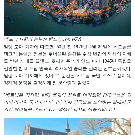
베트남 사회의 눈부신 변모 (사진: VOV)
알랭 토마 기자에 따르면, 50년 전 1975년 4월 30일에 베트남군
탱크가 통일궁 정문을 무너뜨린 순간은 수십 년간의 외세의 지배
를 받던 시대를 끝맺고, 호찌민 주석의 영도 아래 1945년 독립을
선언한 한 베트남 민족의 역사적인 승리를 알리는 신호탄이었다.
알랭 토마 기자에게 있어 그 순간은 베트남 국민 스스로 정치적,
경제적 운명을 결정하게 된 분수령과 같았다.
“
베트남은
작지만,
한때
불패의
신화로
여겨졌던
강대국들을
연
이어
격파한
국가이자
아시아
경제
강국으로
도약하는
길에서
굳
건한
발걸음을
내딛고
있는
생생한
역사의
산증인입니다.”