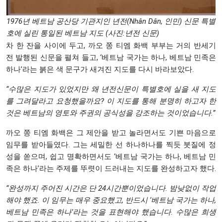
1976년 베트남 공산당 기관지인 년전(Nhân Dân, 인민) 신문 특별
호에 실린 통일된 베트남 지도 (사진:년전 신문)
차 한 잔을 사이에 두고, 까오 쫑 티엠 화백 부부는 거의 반세기
전 발행된 신문을 펼쳐 들고, ‘베트남 국가는 하나, 베트남 민족은
하나’라는 붉은 색 문구가 새겨진 지도를 다시 바라보았다.
“수많은
지도가
있었지만
왜
년전신문이
특별호에
실을
새
지도
를
그려달라고
요청했을까요?
이
지도를
통해
분명히
하고자
한
것은
베트남의
영토와
주권의
공식성을
강조하는
것이었습니다.
”
까오 쫑 티엠 화백은 그 제안을 받고 놀라면서도 기쁜 마음으로
임무를 받아들였다. 그는 세밀한 선 하나하나를 찍듯 붓질에 정
성을 쏟으며, 쉽고 명확하면서도 ‘베트남 국가는 하나, 베트남 민
족은 하나’라는 주제를 뚜렷이 드러내는 지도를 완성하고자 했다.
“
완성까지
주어진
시간은
단 24
시간뿐이었습니다.
밤낮없이
작업
해야
했죠.
이
임무는
매우
중요했고,
반드시
‘베트남
국가는
하나,
베트남
민족은
하나’라는
것을
표현해야
했습니다.
수많은
희생