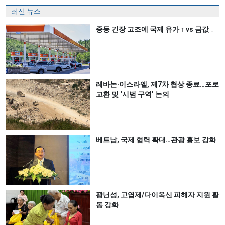
최신 뉴스
중동 긴장 고조에 국제 유가 ↑ vs 금값 ↓
레바논·이스라엘, 제7차 협상 종료…포로
교환 및 ‘시범 구역’ 논의
베트남, 국제 협력 확대…관광 홍보 강화
꽝닌성, 고엽제/다이옥신 피해자 지원 활
동 강화