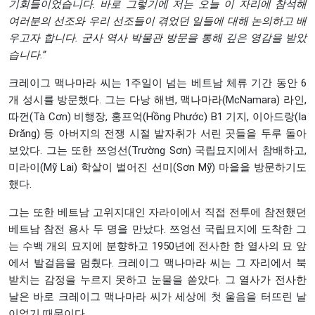
기회들이었습니다.
바로
그렇기에
저는
오늘
이
자리에
참석해
여러분의
선조와
우리
선조들이
겪었던
일들에
대해
논의하고
배
우고자
합니다.
군사
역사
박물관
방문을
통해
깊은
영감을
받았
습니다.”
크레이그 맥나마라 씨는 1주일이 넘는 베트남 체류 기간 동안 6
개 성시를 방문했다. 그는 다낭 해변, 맥나마라(McNamara) 라인,
따껀(Tà Cơn) 비행장, 홍프억(Hồng Phước) B1 기지, 이아드랑(Ia
Đrăng) 등 아버지의 전쟁 시절 발자취가 서린 곳들을 두루 돌아
보았다. 그는 또한 쯔엉선(Trường Sơn) 국립묘지에서 참배하고,
미라이(Mỹ Lai) 학살이 벌어진 선미(Sơn Mỹ) 마을을 방문하기도
했다.
그는 또한 베트남 고위지대인 자라이에서 직접 전투에 참전했던
베트남 참전 용사 두 명을 만났다. 쯔엉선 국립묘지에 도착한 그
는 수백 개의 묘지에 분향하고 1950년에 전사한 한 열사의 묘 앞
에서 발걸음을 멈췄다. 크레이그 맥나마라 씨는 그 자리에서 북
받치는 감정을 누르지 못하고 눈물을 쏟았다. 그 열사가 전사한
날은 바로 크레이그 맥나마라 씨가 세상에 첫 울음을 터뜨린 날
이었기 때문이다.