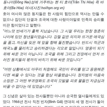
동나이(Đồng Nai)성에 거주하는 쩐 티 호아(Trần Thị Hòa) 즉 바
호아(Ba Hòa) 여사(사진:
hoilhpn.org.vn
)
호아 여사와 많은 동지들은 한 사람의 힘만으로 역사는 만들 수
없으나 집단의 단결과 조국에 대한 사랑이야말로 민족의 승리를
이끈 힘이었다고 말했다.
“
어느덧
반세기가
훌쩍
지났습니다.
그
시절
우리는
한창
청춘의
나이에
있던
청년들이었습니다.
강철
같은
의지와
뜨거운
애국심
을
품고,
자신을
잊은
채
앞을
향해
돌진했습니다.
반드시
적군과
매국노를
물리치고
승리하겠다는
각오로
말입니다.
영웅이
되기
위해
싸운
것이
아닙니다.
조국을
위해
그리고
전장에서
먼저
쓰
러진
동지들의
몫까지
바치기
위해
싸운
것입니다.”
“어떤 상황에서도 아무리 처참해도 국민이 우리를 믿고 응원해준
다면 싸울 수 있다는 것을 항상 떠올렸습니다. 정치범의 마음속
소망은 그 어떤 부귀영화도 조국의 깃발을 피로 물들인 자긍심과
바꿀 수 없다는 데 있었습니다.”
그 신념은 살아 있는 전사들뿐만 아니라 순국한 열사들에게도 있
었다. 1966년 전사 직전 빈자(Bình Giã) 연대의 세 명 전사가 돌아