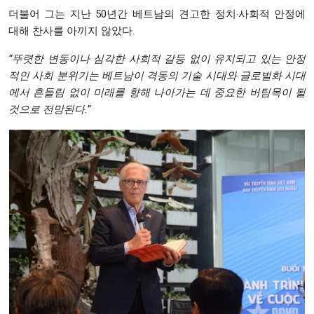
더불어 그는 지난 50년간 베트남의 견고한 정치‧사회적 안정에
대해 찬사를 아끼지 않았다.
“
뚜렷한
변동이나
심각한
사회적
갈등
없이
유지되고
있는
안정
적인
사회
분위기는
베트남이
격동의
기술
시대와
글로벌화
시대
에서
흔들림
없이
미래를
향해
나아가는
데
중요한
버팀목이
될
것으로
전망된다.”