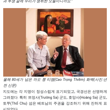
과
투쟁
끝에
우리가
쟁취한
오늘이니까요.”
올해 80세가 넘은 까오 쫑 티엠(Cao Trọng Thiềm) 화백(사진:년
전 신문)
지도에는 각 지명이 정성스럽게 표기되었고, 국경선은 선명하게
그려졌다. 특히 쯔엉사(Trường Sa) 군도, 호앙사(Hoàng Sa) 군도,
토쭈(Thổ Chu) 섬은 베트남의 주권을 강조하기 위해 진하게 표
시되었다.