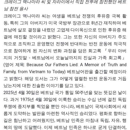
크레이그 맥나마라 씨 및 자라이에서 직접 전투에 참전했던 베트
남 참전 용사
크레이그 맥나마라 씨는 여생을 베트남 전쟁의 후유증 극복 활
동, 특히 그의 아버지가 미국 국방부 장관으로 8년간 재직하며 베
트남에 살포 결정을 내렸던 고엽제‧다이옥신으로 인한 후유증 해
결에 매진할 것이라고 밝혔다. 그는 또한 자신의 아버지가 주도
적으로 조직하고 운영했던 전쟁에 반대하는 반전 운동에 적극적
으로 참여하게 된 자신의 변화 과정을 담은 회고록 『우리 아버
지의 거짓말 - 베트남에서 오늘날까지의 진실과 가족 회고록』
(영어 제목: Because Our Fathers Lied: A Memoir of Truth and
Family, from Vietnam to Today) 베트남어판을 출간할 예정이라
고 밝혔다. 해당 도서는 그가 어떻게 열렬한 반전 운동가로 거듭
났는지에 대한 진솔한 이야기를 담고 있다.
2025년 4월 30일은 베트남 국가 통일 50주년을 맞는 뜻깊은 날이
다. 과거 1975년 4월 30일에 이룩한 승리는 수십 년에 걸친 독립
투쟁에 종지부를 찍었을 뿐만 아니라, 베트남이 국제사회에서 새
롭게 도약하는 발판을 마련한 역사적인 승리였다. 평화로 향하는
길은 험난하고 어려웠지만, 베트남 민족은 마침내 독립, 자유, 행
복의 땅에 도달했다. 이제 베트남 민족은 하나로 굳게 단결하여,