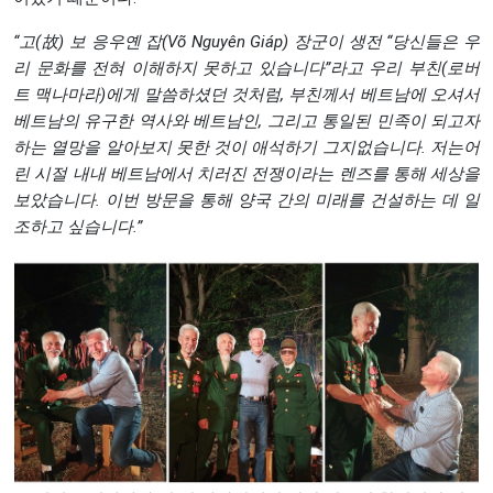
“
고(
故)
보
응우옌
잡(Võ Nguyên Giáp)
장군이
생전 “
당신들은
우
리
문화를
전혀
이해하지
못하고
있습니다”
라고
우리
부친(
로버
트
맥나마라)
에게
말씀하셨던
것처럼,
부친께서
베트남에
오셔서
베트남의
유구한
역사와
베트남인,
그리고
통일된
민족이
되고자
하는
열망을
알아보지
못한
것이
애석하기
그지없습니다.
저는
어
린
시절
내내
베트남에서
치러진
전쟁이라는
렌즈를
통해
세상을
보았습니다.
이번
방문을
통해
양국
간의
미래를
건설하는
데
일
조하고
싶습니다.”