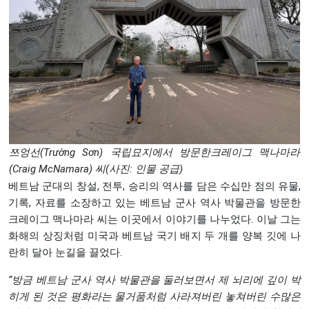
쯔엉선(Trường Sơn) 국립묘지에서 방문한크레이그 맥나마라
(Craig McNamara) 씨(사진: 인물 공급)
베트남 군대의 창설, 전투, 승리의 역사를 담은 수십만 점의 유물,
기록, 자료를 소장하고 있는 베트남 군사 역사 박물관을 방문한
크레이그 맥나마라 씨는 이곳에서 이야기를 나누었다. 이날 그는
화해의 상징처럼 미국과 베트남 국기 배지 두 개를 양복 깃에 나
란히 달아 눈길을 끌었다.
“
방금
베트남
군사
역사
박물관을
둘러보면서
제
뇌리에
깊이
박
히게
된
것은
평화라는
물거품처럼
사라져버린
놓쳐버린
수많은