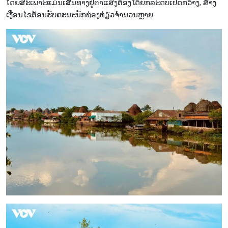
ໂດຍສະເພາະແມ່ນເສັ້ນທາງຢູ່ຕາແສງຕ້ອງໄດ້ຍົກລະດັບເປີດກວ້າງ, ສ້າງ
ເງື່ອນໄຂຕ້ອນຮັບຄະນະນັກທ່ອງທ່ຽວຈຳນວນຫຼາຍ.