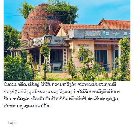
ໃນອະນາຄົດ, ເຍິນຝູ ໄດ້ຮັບຄວາມຫວັງວ່າ ຈະກາຍເປັນສະຖານທີ່
ທ່ອງທ່ຽວທີ່ດຶງດູດໃຈຂອງແຂວງ ວິ້ງລອງ ຖ້າໄດ້ຮັບການລົງທຶນບັນດາ
ພື້ນຖານໂຄງລ່າງໃໝ່ຕື່ມອີກຄື ຫໍພິພິຕະພັນດິນຈີ່, ທ່າເຮືອທ່ອງທ່ຽວ,
ສະໜາມຫຼວງແຄມແມ່ນ້ຳ…
Tag: