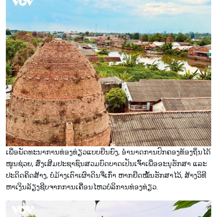
ເພື່ອພັດທະນາການທ່ອງທ່ຽວແບບຍືນຍົງ, ອຳນາດການປົກຄອງທ້ອງຖິ່ນໄດ້
ໜູນຊ່ວຍ, ສົ່ງເສີມປະຊາຊົນສວມບົດບາດເປັນເຈົ້າເພື່ອອະນຸຮັກສາ ແລະ
ປະດິດຄິດສ້າງ, ບໍ່ມ້າງເຕົາເຜົາດິນຈີ່ເກົ່າ ຫາກຢຶດໝັ້ນຮັກສາໄວ້, ສ້າງວິທີ
ຫາເງິນລ້ຽງຊີບຈາກການເຄື່ອນໄຫວບໍລິການທ່ອງທ່ຽວ.