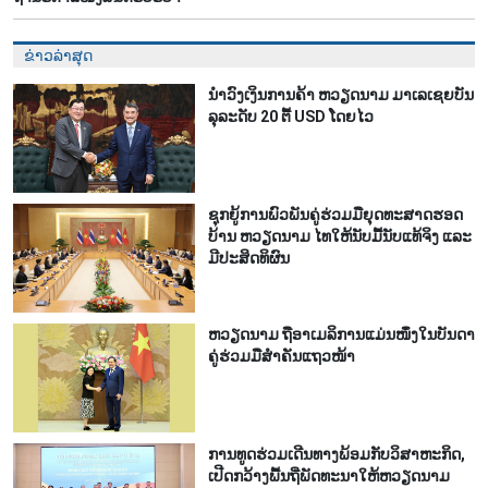
ຂ່າວລ່າສຸດ
ນຳ​ວົງ​ເງິນ​ການ​ຄ້າ ຫວຽດ​ນາມ ມາ​ເລ​ເຊຍ​ບັນ​
ລຸ​ລະ​ດັບ 20 ຕື້ USD ໂດຍ​ໄວ
ຊຸກ​ຍູ້​ການ​ພົວ​ພັນ​ຄູ່​ຮ່ວມ​ມື​ຍຸດ​ທະ​ສາດ​ຮອດ​
ບ້ານ ຫວຽດ​ນາມ ໄທ​ໃຫ້​ນັບ​ມື້​ນັບ​ແທ້​ຈິງ ແລະ
ມີ​ປະ​ສິດ​ທິ​ຜົນ
ຫ​ວຽດ​ນາມ ຖື​ອາ​ເມ​ລິ​ການ​ແມ່ນ​ໜຶ່ງ​ໃນ​ບັນ​ດາ​
ຄູ່​ຮ່ວມ​ມື​ສຳ​ຄັນ​ແຖວ​ໜ້າ
ການ​ທູດ​ຮ່ວມ​ເດີນ​ທາງ​ພ້ອມກັບ​ວິ​ສາ​ຫະ​ກ​ິດ,
ເປີດກວ້າງ​ພື້ນ​ຖີ່​ພັດ​ທະ​ນາ​ໃຫ້​ຫວຽດ​ນາມ