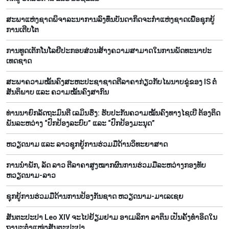
ສະ​ພາ​ແຫ່ງ​ຊາດ​ພິ​ຈາ​ລະ​ນາ​​ການລົງ​ທຶນ​ບັນ​ດາ​ກິດ​ຈະ​ກຳ​ແຫ່ງ​ຊາດ​ເພື່ອ​ຊຸກ​ຍູ້​
ການ​ເຕີບ​ໂຕ
ການ​ທູດ​ເຕັກ​ໂນ​ໂລ​ຢີ​ປະ​ກອບ​ສ່ວນ​ສ້າງ​ຄວາມ​ສາ​ມາດ​ໃນ​ການ​ພັດ​ທະ​ນາ​ປະ​
ເທດ​ຊາດ
ສະພາຄວາມໝັ້ນຄົງສະຫະປະຊາຊາດຕີລາຄາກ່ຽວກັບໄພນາບຂູ່ຂອງ IS ຕໍ່
ສັນຕິພາບ ແລະ ຄວາມໝັ້ນຄົງສາກົນ
ທ່ານນາຍົກລັດຖະມົນຕີ ເລມິນຮຶງ: ຮັບປະກັນຄວາມໝັ້ນຄົງທາງໄຊເບີ ຕ້ອງຕິດ
ພັນລະຫວ່າງ “ປົກປ້ອງລະບົບ” ແລະ “ປົກປ້ອງມະນຸດ”
ຫວຽດ​ນາມ ແລະ ລາວ​ຊຸກ​ຍູ້​ການ​ຮ່ວມ​ມື​ດ້ານວ​ິ​ທະ​ຍາ​ສາດ
ການ​ນຳ​ພັກ, ລັດ ລາວ ຕີ​ລາ​ຄາ​ສູງ​ໝາກ​ຜົນ​ການ​ຮ່ວມ​ມື​ລະ​ຫວ່າງກອງ​ທັບ
ຫວຽດ​ນາມ-ລາວ
ຊຸກ​ຍູ້​ການ​ຮ່ວມ​ມື​ດ້ານ​ການ​ປ້ອງ​ກັນ​ຊາດ ຫວຽດ​ນາມ-ມາ​ເລ​ເຊຍ
ສັນຕະປະປາ Leo XIV ຈະໄປຢ້ຽມຢາມ ອາເມລິກາ ລາຕິນ ເປັນຄັ້ງທຳອິດໃນ
ຖານະຕຳແໜ່ງສັນຕະປະປາ