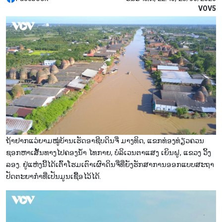
VOV5
ຖ້າຢາກແວ່ຍາມໝູ່ບ້ານເຮັດອາຊີບດິນຈີ່ ມາງທິດ, ແຂກທ່ອງທ່ຽວຄວນ
ຊອກຫາເສັ້ນທາງໄປຄອງນ້ຳ ໄທກາຍ, ບໍລິເວນຕາແສງ ເຍິນຝູ, ແຂວງ ວິ້ງ
ລອງ. ຢູ່ແຫ່ງນີ້ໄດ້ເຕົ້າໂຮມເຕົາເຜົາດິນຈີ່ທີ່ຍັງຮັກສາການອອກແບບສະຖາ
ປັດຕະຍາກຳທີ່ເປັນມູນເຊື້ອໄວ້ໄດ້.