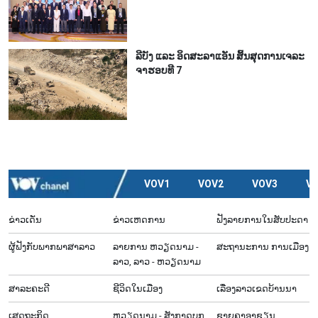
ລີ​ບັງ ແລະ ອິດ​ສະ​ລາ​ແອັນ ສິ້ນ​ສຸດ​ການ​ເຈ​ລະ​
ຈາ​ຮອບ​ທີ 7
VOV1
VOV2
VOV3
V
ຂ່າວເດັ່ນ
ຂ່າວເຫດການ
ຟັງລາຍການໃນສັບປະດາ
ຜູ້​ຟັງ​ກັບ​ພາກ​ພາ​ສາ​ລາວ
ລາຍ​ການ ຫວຽດນາມ -
ສະຖານະການ ການເມືອງ
ລາວ, ລາວ - ຫວຽດນາມ
ສາລະຄະດີ
ຊີ​ວິດ​ໃນ​ເມືອງ
ເລື່ອງ​ລາວ​ເ​ຂດ​ບ້ານ​ນາ
ເສດຖະກິດ
ຫວຽດ​ນາມ - ສັງ​ກາດ​ບຸກ​
ຊາຍຄາອາຊຽນ