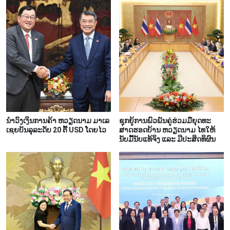
ນຳ​ວົງ​ເງິນ​ການ​ຄ້າ ຫວຽດ​ນາມ ມາ​ເລ​
ຊຸກ​ຍູ້​ການ​ພົວ​ພັນ​ຄູ່​ຮ່ວມ​ມື​ຍຸດ​ທະ​
ເຊຍ​ບັນ​ລຸ​ລະ​ດັບ 20 ຕື້ USD ໂດຍ​ໄວ
ສາດ​ຮອດ​ບ້ານ ຫວຽດ​ນາມ ໄທ​ໃຫ້​
ນັບ​ມື້​ນັບ​ແທ້​ຈິງ ແລະ ມີ​ປະ​ສິດ​ທິ​ຜົນ