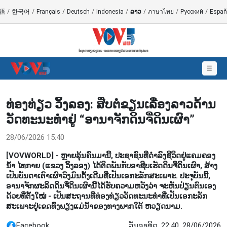
語
/
한국어
/
Français
/
Deutsch
/
Indonesia
/
ລາວ
/
ภาษาไทย
/
Русский
/
Españ
☰
ທ່ອງທ່ຽວ ວິ້ງລອງ: ສືບຕໍ່ຂຽນເລື່ອງລາວດ້ານ
ວັດທະນະທຳຢູ່ “ອານາຈັກດິນຈີ່ດິນເຜົາ”
28/06/2026 15:40
[VOVWORLD] - ຫຼາຍລຸ້ນຄົນມານີ້, ປະຊາຊົນທີ່ດຳລົງຊີວິດຢູ່ແຄມຄອງ
ນ້ຳ ໄທກາຍ (ແຂວງ ວິ້ງລອງ) ໄດ້ຕິດພັນກັບອາຊີບເຮັດດິນຈີ່ດິນເຜົາ, ສ້າງ
ເປັນບັນດາເຕົາເຜົາວົງມົນດັ້ງເດີມທີ່ເປັນເອກະລັກສະເພາະ. ປະຈຸບັນນີ້,
ອານາຈັກຜະລິດດິນຈີ່ດິນເຜົານີ້ໄດ້ຮັບຄວາມຫວັງວ່າ ຈະຫັນປ່ຽນຕົນເອງ
ດ້ວຍທີ່ຕັ້ງໃໝ່ - ເປັນສະຖານທີ່ທ່ອງທ່ຽວວັດທະນະທຳທີ່ເປັນເອກະລັກ
ສະເພາະຢູ່ເຂດທົ່ງພຽງແມ່ນ້ຳຂອງທາງພາກໃຕ້ ຫວຽດນາມ.
Facebook
ວັນອາທິດ, 22:40, 28/06/2026