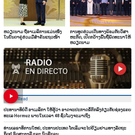
ຫ​ວຽດ​ນາມ ຖື​ອາ​ເມ​ລິ​ການ​ແມ່ນ​ໜຶ່ງ​
ການ​ທູດ​ຮ່ວມ​ເດີນ​ທາງ​ພ້ອມກັບ​ວິ​ສາ​
ໃນ​ບັນ​ດາ​ຄູ່​ຮ່ວມ​ມື​ສຳ​ຄັນ​ແຖວ​ໜ້າ
ຫະ​ກ​ິດ, ເປີດກວ້າງ​ພື້ນ​ຖີ່​ພັດ​ທະ​ນາ​ໃຫ້​
ຫວຽດ​ນາມ
Most Read
ປະທານາທິບໍດີ ອາເມລິກາ ໃຫ້ຮູ້ວ່າ ອາດຈະປະກາດຂໍ້ຕົກລົງກ່ຽວກັບຊ່ອງແຄບ
ທະເລ Hormuz ພາບໃນເວລາ 48 ຊົ່ວໂມງຈະມາເຖິງ
ທ່ານ​ເລ​ຂາ​ທິ​ການ​ໃຫຍ່, ປ​ະ​ທານ​ປະ​ເທດ ໂຕ​ເລິມ​ຈະ​ໄປ​ຢ້ຽມ​ຢາມ​ທາງ​ລັດ​ຖະ​
ກິດ​ຢູ່ ອົດ​ສະ​ຕາ​ລີ ແລະ ນິວ​ຊີ​ແລນ