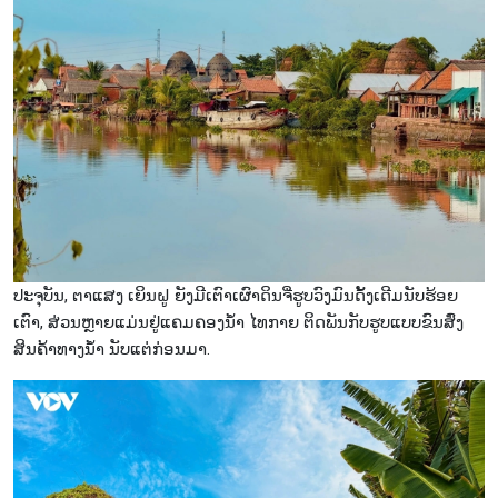
ປະຈຸບັນ, ຕາແສງ ເຍິນຝູ ຍັງມີເຕົາເຜົາດິນຈີ່ຮູບວົງມົນດັ້ງເດີມນັບຮ້ອຍ
ເຕົາ, ສ່ວນຫຼາຍແມ່ນຢູ່ແຄມຄອງນ້ຳ ໄທກາຍ ຕິດພັນກັບຮູບແບບຂົນສົ່ງ
ສິນຄ້າທາງນ້ຳ ນັບແຕ່ກ່ອນມາ.