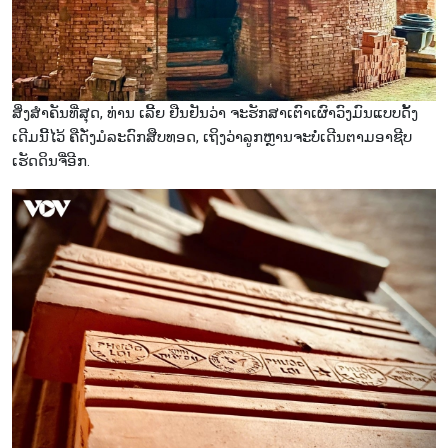
ສິ່ງສຳຄັນທີ່ສຸດ, ທ່ານ ເລີ້ຍ ຢືນຢັນວ່າ ຈະຮັກສາເຕົາເຜົາວົງມົນແບບດັ້ງ
ເດີມນີ້ໄວ້ ຄືດັ່ງມໍລະດົກສືບທອດ, ເຖິງວ່າລູກຫຼານຈະບໍ່ເດີນຕາມອາຊີບ
ເຮັດດິນຈີ່ອີກ.