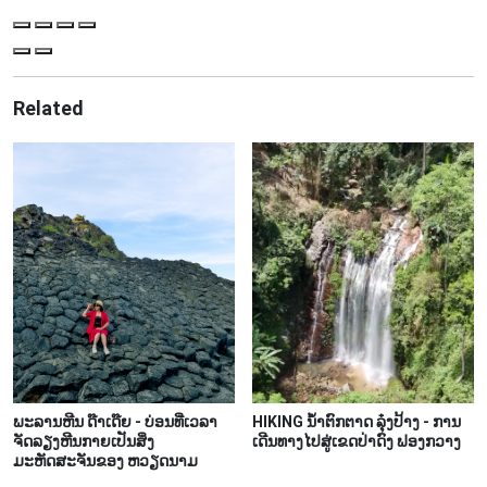
Related
ພະລານຫີນ ດ໊າເດ໊ຍ - ບ່ອນທີ່ເວລາ
HIKING ນ້ຳຕົກຕາດ ລຸ໋ງປ້າງ - ການ
ຈັດລຽງຫີນກາຍເປັນສິ່ງ
ເດີນທາງໄປສູ່ເຂດປ່າດົງ ຟອງກວາງ
ມະຫັດສະຈັນຂອງ ຫວຽດນາມ