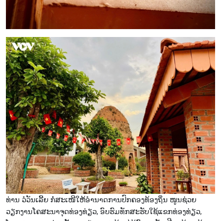
ທ່ານ ວໍວັນເລີ້ຍ ກໍ່ສະເໜີໃຫ້ອຳນາດການປົກຄອງທ້ອງຖິ່ນ ໜູນຊ່ວຍ
ວຽກງານໂຄສະນາຈຸດທ່ອງທ່ຽວ, ອົບຮົມທັກສະຮັບໃຊ້ແຂກທ່ອງທ່ຽວ,