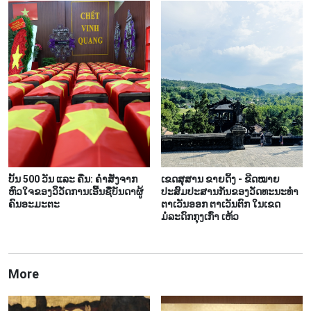
ບັ້ນ 500 ວັນ ແລະ ຄືນ: ຄຳສັ່ງຈາກ
ເຂດສຸສານ ຂາຍດິ້ງ - ຂີດໝາຍ
ຫົວໃຈຂອງວິວັດການເອີ້ນຊື່ບັນດາຜູ້
ປະສົມປະສານກັນຂອງວັດທະນະທຳ
ຄົນອະມະຕະ
ຕາເວັນອອກ ຕາເວັນຕົກ ໃນເຂດ
ມໍລະດົກກຸງເກົ່າ ເຫ້ວ
More