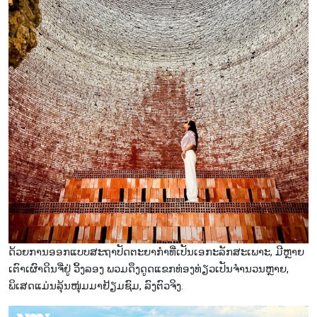
ດ້ວຍການອອກແບບສະຖາປັດຕະຍາກຳທີ່ເປັນເອກະລັກສະເພາະ, ມີຫຼາຍ
ເຕົາເຜົາດິນຈີ່ຢູ່ ວິ້ງລອງ ພວມດຶງດູດແຂກທ່ອງທ່ຽວເປັນຈຳນວນຫຼາຍ,
ພິເສດແມ່ນລຸ້ນໜຸ່ມມາຢ້ຽມຊົມ, ລົງຕົວຈິງ.