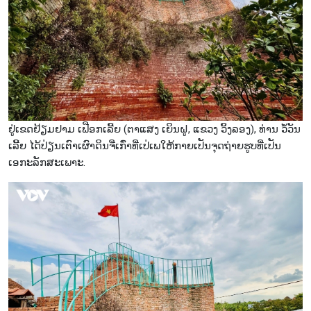
ຢູ່ເຂດຢ້ຽມຢາມ ເຟືອກເລີ້ຍ (ຕາແສງ ເຍິນຝູ, ແຂວງ ວິ້ງລອງ), ທ່ານ ວໍ້ວັນ
ເລີ້ຍ ໄດ້ປ່ຽນເຕົາເຜົາດິນຈີ່ເກົ່າທີ່ເປ່ເພໃຫ້ກາຍເປັນຈຸດຖ່າຍຮູບທີ່ເປັນ
ເອກະລັກສະເພາະ.