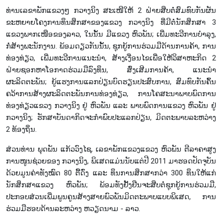
ທ່ານເລຂາພັກແຂວງໆ ກວາງນິງ ສະເໜີໃຫ້ 2 ຝ່າຍສືບຕໍ່ສົມທົບກັນຜັນ
ຂະຫຍາຍໂຄງການທຶນສຶກສາຂອງແຂວງ ກວາງນິງ ທີ່ມີຕໍ່ນັກສຶກສາ 3
ແຂວງພາກເໜືອຂອງລາວ, ໃນນັ້ນ ມີແຂວງ ຫົວພັນ; ເພີ່ມທະວີການບຳລຸງ,
ກໍ່ສ້າງພະນັກງານ. ພ້ອມດຽວກັນນັ້ນ, ຊຸກຍູ້ການຮ່ວມມືດ້ານການຄ້າ, ການ
ທ່ອງທ່ຽວ, ເພີ່ມທະວີການແນະນຳ, ສ້າງເງື່ອນໄຂເພື່ອໃຫ້ວິສາຫະກິດ 2
ຝ່າຍຊອກຫາໂອກາດຮ່ວມມືລົງທຶນ, ສົ່ງເສີມການຄ້າ, ແນະນຳ
ຜະລິດຕະພັນ; ຍູ້ແຮງການແລກປ່ຽນບົດຮຽນປະສົບການ, ສົມທົບກັນຄົ້ນ
ຄວ້າການສ້າງຜະລິດຕະພັນການທ່ອງທ່ຽວ, ການໂຄສະນາພາບພົດການ
ທ່ອງທ່ຽວແຂວງ ກວາງນິງ ຢູ່ ຫົວພັນ ແລະ ພາບພົດການແຂວງ ຫົວພັນ ຢູ່
ກວາງນິງ; ຮັກສາບັນດາກິດຈະກຳພົບປະແລກປ່ຽນ, ມິດຕະພາບລະຫວ່າງ
2 ທ້ອງຖິ່ນ.
ສ່ວນທ່ານ ພຸດພັນ ແກ້ວວົງໄຊ, ເລຂາພັກແຂວງແຂວງ ຫົວພັນ ຕີລາຄາສູງ
ການໜູນຊ່ວຍຂອງ ກວາງນິງ, ພິເສດແມ່ນນັບແຕ່ປີ 2011 ມາຮອດປັດຈຸບັນ
ດ້ວຍມູນຄ່າທັງໝົດ 80 ຕື້ດົ່ງ ແລະ ທຶນການສຶກສາກວ່າ 300 ທຶນໃຫ້ແກ່
ນັກສຶກສາແຂວງ ຫົວພັນ; ພ້ອມທັງຢັ້ງຢືນຈະສືບຕໍ່ຊຸກຍູ້ການຮ່ວມມື,
ປະກອບສ່ວນເພີ່ມພູນຄູນສ້າງສາຍພົວພັນມິດຕະພາບແບບພິເສດ, ການ
ຮ່ວມມືຮອບດ້ານລະຫວ່າງ ຫວຽດນາມ - ລາວ.