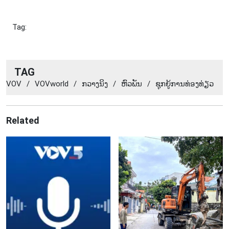
Tag:
TAG
VOV
/
VOVworld
/
ກວາງ​ນິງ
/
ຫົວ​ພັນ
/
ຊ​ຸກ​ຍູ້​ການ​ທ່ອງ​ທ່ຽວ
Related