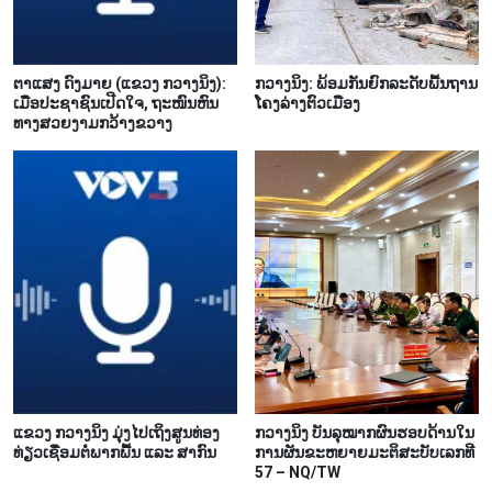
ຕາ​ແສງ ດົງ​ມາຍ (ແຂວງ ກວາງ​ນິງ):
ກວາງ​ນິງ: ພ້ອມ​ກັນຍົກ​ລະ​ດັບ​ພື້ນ​ຖານ​
ເມື່ອ​ປະ​ຊາ​ຊົນ​ເປີດ​ໃຈ, ຖະ​ໜົນ​ຫົນ​
ໂຄງ​ລ່າງ​ຕົວ​ເມືອງ​
ທາງ​ສວຍ​ງາມກວ້າງ​ຂວາງ
ແຂວງ ກວາງ​ນິງ ມຸ່ງ​ໄປ​ເຖິງ​ສູນ​ທ່ອງ​
ກວາງ​ນິງ​ ບັນ​ລຸ​ໝາກ​ຜົນ​ຮອບ​ດ້ານ​ໃນ​
ທ່ຽວ​ເຊື່ອມ​ຕໍ່​ພາກ​ພື້ນ ແລະ ສາ​ກົນ
ການ​ຜັນ​ຂະ​ຫຍາຍ​ມະ​ຕິ​ສະ​ບັບ​ເລກ​ທີ
57 – NQ/TW