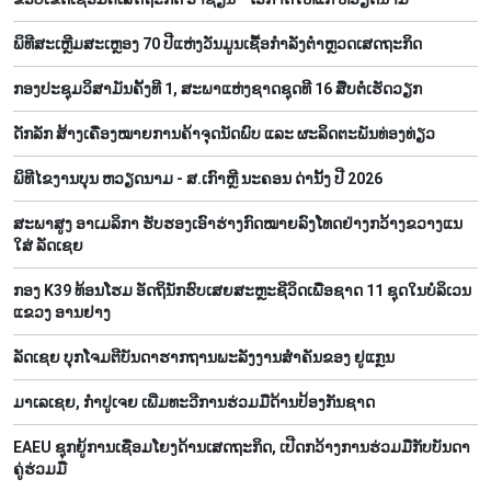
ພິທີສະເຫຼີມສະເຫຼອງ 70 ປີແຫ່ງວັນມູນເຊື້ອກຳລັງຕຳຫຼວດເສດຖະກິດ
ກອງປະຊຸມວິສາມັນຄັ້ງທີ 1, ສະພາແຫ່ງຊາດຊຸດທີ 16 ສືບຕໍ່ເຮັດວຽກ
ດັກລັກ ສ້າງເຄື່ອງໝາຍການຄ້າຈຸດນັດພົບ ແລະ ຜະລິດຕະພັນທ່ອງທ່ຽວ
ພິທີໄຂງານບຸນ ຫວຽດນາມ - ສ.ເກົາຫຼີ ນະຄອນ ດ່ານັ້ງ ປີ 2026
ສະພາສູງ ອາເມລິກາ ຮັບຮອງເອົາຮ່າງກົດໝາຍລົງໂທດຢ່າງກວ້າງຂວາງແນ
ໃສ່ ລັດເຊຍ
ກອງ K39 ທ້ອນໂຮມ ອັດຖິນັກຮົບເສຍສະຫຼະຊີວິດເພື່ອຊາດ 11 ຊຸດໃນບໍລິເວນ
ແຂວງ ອານຢາງ
ລັດເຊຍ ບຸກໂຈມຕີບັນດາຮາກຖານພະລັງງານສຳຄັນຂອງ ຢູແກຼນ
ມາເລເຊຍ, ກຳປູເຈຍ ເພີ່ມທະວີການຮ່ວມມືດ້ານປ້ອງກັນຊາດ
EAEU ຊຸກຍູ້ການເຊື່ອມໂຍງດ້ານເສດຖະກິດ, ເປີດກວ້າງການຮ່ວມມືກັບບັນດາ
ຄູ່ຮ່ວມມື