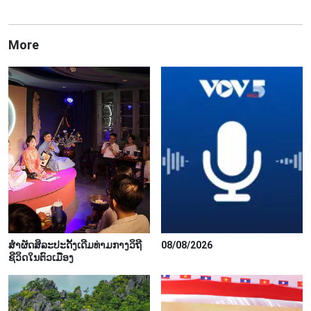
More
ສຳຜັດສິລະປະດັ້ງເດີມທ່າມກາງວິຖີ
08/08/2026
ຊີວິດໃນຕົວເມືອງ