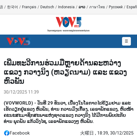
語
/
한국어
/
Français
/
Deutsch
/
Indonesia
/
ລາວ
/
ภาษาไทย
/
Русский
/
Españ
☰
ເພີ່ມ​ທະ​ວີ​ການ​ຮ່ວມ​ມືຫຼາຍ​ດ້ານ​ລະ​ຫວ່າງ​
ແຂວງ ກວາງ​ນິງ (ຫວຽດ​ນາມ) ແລະ ແຂວງ
ຫົວ​ພັນ
30/12/2025 11:39
(VOVWORLD) - ວັນທີ 29 ທັນວາ, ເນື່ອງໃນໂອກາດໄປຢ້ຽມຢາມ ແລະ
ເຮັດວຽກຢູ່ແຂວງ ຫົວພັນ, ທ່ານ ກວານມິງເກື່ອງ, ເລຂາພັກແຂວງ, ຫົວໜ້າ
ຄະນະສະມາຊິກສະພາແຫ່ງຊາດແຂວງ ກວາງນິງ ໄດ້ມີການພົບປະກັບ
ທ່ານ ພຸດພັນ ແກ້ວວົງໄຊ, ເລຂາພັກແຂວງໆ ຫົວພັນ.
Facebook
火曜日 , 18:39, 30/12/2025