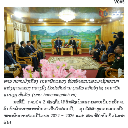
VOV5
ທ່ານ ກວານມິງເກື່ອງ, ເລຂາພັກແຂວງ, ຫົວໜ້າຄະນະສະມາຊິກສະພາ
ແຫ່ງຊາດແຂວງ ກວາງນິງ ພົບປະກັບທ່ານ ພຸດພັນ ແກ້ວວົງໄຊ, ເລຂາພັກ
ແຂວງໆ ຫົວພັນ. (ພາບ: baoquangninh.vn)
ນະທີ່ນີ້, ການນຳ 2 ທ້ອງຖິ່ນໄດ້ຕົກລົງເປັນເອກະພາບເພີ່ມທະວີການ
ສົມທົບຜັນຂະຫຍາຍບັນດາເນື້ອໃນຮ່ວມມື, ສຸມໃສ່ສຳຫຼວດກວດກາຄືນ
ໝາກຜົນການຮ່ວມມືໄລຍະ 2022 – 2026 ແລະ ສະເໜີກຳນົດທິດໄລຍະ
ຕໍ່ໄປ.