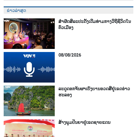
ຂ່າວລ່າສຸດ
ສຳຜັດສິລະປະດັ້ງເດີມທ່າມກາງວິຖີຊີວິດໃນ
ຕົວເມືອງ
08/08/2026
ລະດູດອກຈັນຜາເບັ່ງບານອວດສີຢູ່ເຂດອ່າວ
ຮະລອງ
ສ້າງພູມປັນຍາຢູ່ເຂດຊາຍແດນ