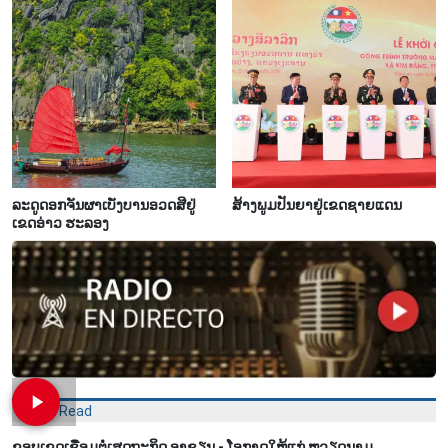
ລະດູດອກຈັນຜາເບັ່ງບານອວດສີຢູ່
ສ້າງພູມປັນຍາຢູ່ເຂດຊາຍແດນ
ເຂດອ່າວ ຮະລອງ
Most Read
ຂອບເຂດເຊື່ອມຕໍ່ເສດຖະກິດ ອາຊຽນ - ໂອກາດໃຫ້ແກ່ ຫວຽດນາມ