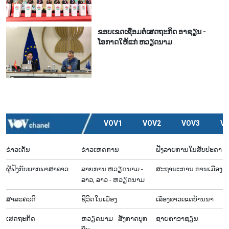
ຂອບເຂດເຊື່ອມຕໍ່ເສດຖະກິດ ອາຊຽນ -
ໂອກາດໃຫ້ແກ່ ຫວຽດນາມ
VOV1
VOV2
VOV3
V
ຂ່າວເດັ່ນ
ຂ່າວເຫດການ
ຟັງລາຍການໃນສັບປະດາ
ຜູ້​ຟັງ​ກັບ​ພາກ​ພາ​ສາ​ລາວ
ລາຍ​ການ ຫວຽດນາມ -
ສະຖານະການ ການເມືອງ
ລາວ, ລາວ - ຫວຽດນາມ
ສາລະຄະດີ
ຊີ​ວິດ​ໃນ​ເມືອງ
ເລື່ອງ​ລາວ​ເ​ຂດ​ບ້ານ​ນາ
ເສດຖະກິດ
ຫວຽດ​ນາມ - ສັງ​ກາດ​ບຸກ​
ຊາຍຄາອາຊຽນ