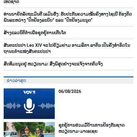
ເທດ​ຊາດ
ທ່ານນາຍົກລັດຖະມົນຕີ ເລມິນຮຶງ: ຮັບປະກັນຄວາມໝັ້ນຄົງທາງໄຊເບີ ຕ້ອງຕິດ
ພັນລະຫວ່າງ “ປົກປ້ອງລະບົບ” ແລະ “ປົກປ້ອງມະນຸດ”
ສ້າງ​ແລວ​ນິ​ຕິ​ກຳ​ເພື່ອ​ຊຸກ​ຍູ້​ການ​ເຕີບ​ໂຕ
ສັນຕະປະປາ Leo XIV ຈະໄປຢ້ຽມຢາມ ອາເມລິກາ ລາຕິນ ເປັນຄັ້ງທຳອິດໃນ
ຖານະຕຳແໜ່ງສັນຕະປະປາ
ສິດ​ທິ​ມະ​ນຸດ​ຢູ່ ຫວຽດ​ນາມ: ສິ່ງ​ພິ​ສູດ​ຢ່າງ​ຈະ​ແຈ້ງ​ຈາກ​ຕົວ​ຈິງ
ຂ່າວລ່າສຸດ
06/08/2026
ຊຸກ​ຍູ້​ການ​ຮ່ວມ​ມື​ດ້ານ​ການ​ປ້ອງ​ກັນ​ຊາດ
ຫວຽດ​ນາມ-ມາ​ເລ​ເຊຍ