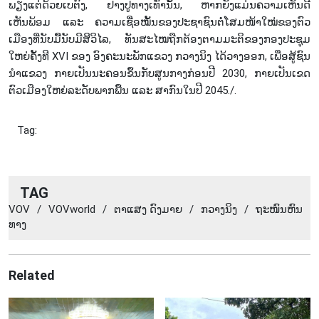
ພຽງແຕ່ດ້ວຍເບຕົງ, ຢາງປູທາງເທົ່ານັ້ນ, ຫາກຍັງແມ່ນຄວາມເຫັນດີ
ເຫັນພ້ອມ ແລະ ຄວາມເຊື່ອໝັ້ນຂອງປະຊາຊົນຕໍ່ໂສມໜ້າໃໝ່ຂອງຕົວ
ເມືອງທີ່ນັບມື້ນັບມີສິວິໄລ, ທັນສະໄໝຖືກຕ້ອງຕາມມະຕິຂອງກອງປະຊຸມ
ໃຫຍ່ຄັ້ງທີ XVI ຂອງ ອົງຄະນະພັກແຂວງ ກວາງນິງ ໄດ້ວາງອອກ, ເພື່ອສູ້ຊົນ
ນຳແຂວງ ກາຍເປັນນະຄອນຂຶ້ນກັບສູນກາງກ່ອນປີ 2030, ກາຍເປັນເຂດ
ຕົວເມືອງໃຫຍ່ລະດັບພາກພື້ນ ແລະ ສາກົນໃນປີ 2045./.
Tag:
TAG
VOV
/
VOVworld
/
ຕາ​ແສງ ດົງ​ມາຍ
/
ກວາງ​ນິງ
/
ຖະ​ໜົນ​ຫົນ​
ທາງ
Related