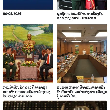
06/08/2026
ຊຸກ​ຍູ້​ການ​ຮ່ວມ​ມື​ດ້ານ​ການ​ປ້ອງ​ກັນ​
ຊາດ ຫວຽດ​ນາມ-ມາ​ເລ​ເຊຍ
ການ​ນຳ​ພັກ, ລັດ ລາວ ຕີ​ລາ​ຄາ​ສູງ​
ສະ​ພາ​ແຫ່ງ​ຊາດ​ພິ​ຈາ​ລະ​ນາ​​ການລົງ​
ໝາກ​ຜົນ​ການ​ຮ່ວມ​ມື​ລະ​ຫວ່າງກອງ​
ທຶນ​ບັນ​ດາ​ກິດ​ຈະ​ກຳ​ແຫ່ງ​ຊາດ​ເພື່ອ​ຊຸກ​
ທັບ ຫວຽດ​ນາມ-ລາວ
ຍູ້​ການ​ເຕີບ​ໂຕ