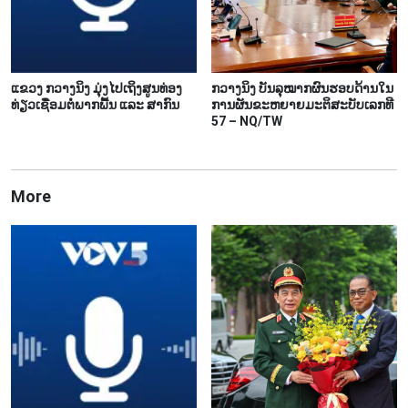
ແຂວງ ກວາງ​ນິງ ມຸ່ງ​ໄປ​ເຖິງ​ສູນ​ທ່ອງ​
ກວາງ​ນິງ​ ບັນ​ລຸ​ໝາກ​ຜົນ​ຮອບ​ດ້ານ​ໃນ​
ທ່ຽວ​ເຊື່ອມ​ຕໍ່​ພາກ​ພື້ນ ແລະ ສາ​ກົນ
ການ​ຜັນ​ຂະ​ຫຍາຍ​ມະ​ຕິ​ສະ​ບັບ​ເລກ​ທີ
57 – NQ/TW
More