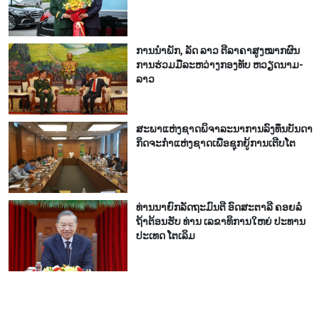
ການ​ນຳ​ພັກ, ລັດ ລາວ ຕີ​ລາ​ຄາ​ສູງ​ໝາກ​ຜົນ​
ການ​ຮ່ວມ​ມື​ລະ​ຫວ່າງກອງ​ທັບ ຫວຽດ​ນາມ-
ລາວ
ສະ​ພາ​ແຫ່ງ​ຊາດ​ພິ​ຈາ​ລະ​ນາ​​ການລົງ​ທຶນ​ບັນ​ດາ​
ກິດ​ຈະ​ກຳ​ແຫ່ງ​ຊາດ​ເພື່ອ​ຊຸກ​ຍູ້​ການ​ເຕີບ​ໂຕ
ທ່ານ​ນາ​ຍົກ​ລັດ​ຖະ​ມົນ​ຕີ ອົດ​ສະ​ຕາ​ລີ ​ຄອຍລໍ​
ຖ້າ​ຕ້ອນ​ຮັບ ທ່ານ ເລ​ຂາ​ທິ​ການ​ໃຫຍ່ ປະ​ທານ​
ປະ​ເທດ ໂຕ​ເລິມ