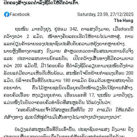
ປົກຄອງສ້າງເຂດດຳລົງຊີວິດໃຫ້ດີກວ່າເກົ່າ.
Facebook
Saturday, 23:59, 27/12/2025
The Hung
ຖະໜົນ ມາກດັງຢຸງ, ຢູ່ຮ່ອມ 342, ຕາແສງດົງມາຍ, ເມື່ອກ່ອນນີ້
ກວ້າງກວ່າ 2 ແມັດ, ໜ້າທາງຄັບແຄບເຮັດໃຫ້ການໄປມາຫາສູ່, ການ
ແລກປ່ຽນຄ້າຂາຍຂອງປະຊາຊົນປະສົບກັບຄວາມຫຍຸ້ງຍາກຫຼາຍຢ່າງ.
ພາຍຫຼັງທີ່ທາງຕາແສງ ດົງມາຍ ສຳຫຼວດກວດກາຄືນສະພາບການຕົວຈິງ
ແລະ ປະກາດແຜນການຍົກລະດັບ, ເປີດກວ້າງເສັ້ນທາງທີ່ມີຄວາມຍາວ
ກວ່າ 200 ແມັດນີ້, ມີ15ຄອບຄົວ ທີ່ດຳລົງຊີວິດລຽບຕາມຖະໜົນດັ່ງກ່າວ
ລ້ວນແຕ່ມີຄວາມເຫັນດີເຫັນພ້ອມ, ສະໝັກໃຈຍົກຍ້າຍກຳແພງເກືອບ 200
ແມັດ, ບໍລິຈາກເນື້ອທີ່ດິນປະມານ 180 ຕາແມັດ ພ້ອມດ້ວຍຫຼາຍສະຖາປັດ
ຕະຍາກຳ, ຕົ້ນໄມ້ຫຼາຍຊະນິດເພື່ອບຸກເບີກໜ້າພຽງຮັບໃຊ້ການກໍ່ສ້າງ.
ຄອບຄົວເອື້ອຍ ຫງວຽນຖຸຍກ່າຍ, ເຮືອນເລກທີ 17, ຖະໜົນ ມາກດັງຢຸງ,
ແມ່ນໜຶ່ງໃນບັນດາຄອບຄົວທຳອິດທີ່ສະຫຼະດິນ ໄດ້ແບ່ງປັນວ່າ:
“
ຄອບ
ຄົວ
ຂ້າ
ພະ
ເຈົ້າ
ໄດ້
ສະຫຼະ
ເນື້
ອ
ທີ່
ດິນ
20
ຕາ
ແມັດ
ໃຫ້
ແກ່
ລັດ
ກໍ່
ສ້າງ
ທາງ
,
ຊ່ວຍ
ໃຫ້ໝູ່
ບ້ານ
ມີ
ເສັ້ນ
ທາງ
ໄປ
ມາ
ຢ່າງກວ້າງ
ຂວາງກວ່າ
”.
ບໍ່ພຽງແຕ່ສະຫຼະເນື້ອທີ່ດິນເທົ່ານັ້ນ, ປະຊາຊົນຕາແສງ ດົງມາຍ ຍັງ
ປະກອບເຫື່ອແຮງຂອງຕົນເຂົ້າໃນການກໍ່ສ້າງກິດຈະກຳຕ່າງໆອີກດ້ວຍ.