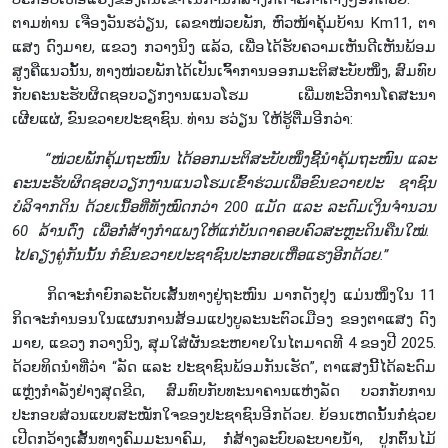
ຕາມທ່ານ ເຈືອງວັນຮວ່ຽນ, ເລຂາໜ່ວຍພັກ, ຫົວໜ້າຄຸ້ມບ້ານ Km11, ຕາ
ແສງ ດົງມາຍ, ແຂວງ ກວາງນິງ ແລ້ວ, ເພື່ອໄດ້ຮັບຄວາມເຫັນດີເຫັນພ້ອມ
ສູງຄືແນວນັ້ນ, ທາງໜ່ວຍພັກໄດ້ເປັນເຈົ້າການອອກມະຕິສະບັບໜຶ່ງ, ສົມທົບ
ກັບຄະນະຮັບຜິດຊອບວຽກງານແນວໂຮມ ເພີ່ມທະວີການໂຄສະນາ
ເຜີຍແຜ່, ຂົນຂວາຍປະຊາຊົນ. ທ່ານ ຮວ່ຽນ ໃຫ້ຮູ້ຕື່ມອີກວ່າ:
“
ໜ່ວຍ
ພັກ
ຄຸ້ມ
ຖະ
ໜົນ
ໄດ້
ອອກ
ມະ
ຕິ
ສະ
ບັບ
ໜຶ່ງ
ຊີ້
ນຳ
ຄຸ້ມ
ຖະ
ໜົນ
ແລະ
ຄະ
ນະ
ຮັບ
ຜິດ
ຊອບ
ວຽກ
ງານ
ແນວ
ໂຮມ
ເຂົ້າ
ຮ່ວມ
ເພື່ອ
ຂົນ
ຂວາຍ
ປະ
ຊາ
ຊົນ
ບໍລິຈາກ
ດິນ
ດ້ວຍ
ເນື້ອ
ທີ່
ທັງ
ໝົດ
ກວ່າ
200
ແມັດ
ແລະ
ລະ
ດົມ
ເງິນ
ຈຳ
ນວນ
60
ລ້ານ
ດົ່ງ
ເພື່ອ
ກໍ່
ສ້າງ
ກຳ
ແພງ
ໃຫ້
ແກ່
ບັນ
ດາຄອບ
ຄົວ
ສະຫຼະ
ດິນ
ຄືນ
ໃໝ່
.
ໄປ
ຄຽງ
ຄູ່
ກັນ
ນັ້ນ
ກໍ
ຂົນ
ຂວາຍ
ປະ
ຊາ
ຊົນ
ປະ
ກອບ
ເຫື່ອ
ແຮງ
ອີກ
ດ້ວຍ
.”
ກິດຈະກຳຍົກລະດັບເສັ້ນທາງຢູ່ຖະໜົນ ມາກດັງຢຸງ ແມ່ນໜຶ່ງໃນ 11
ກິດຈະກຳນອນໃນແຜນການສ້ອມແປງບູລະນະຕົວເມືອງ ຂອງຕາແສງ ດົງ
ມາຍ, ແຂວງ ກວາງນິງ, ສຸມໃສ່ຜັນຂະຫຍາຍໃນໄຕມາດທີ 4 ຂອງປີ 2025.
ດ້ວຍທິດນຳທີ່ວ່າ “ລັດ ແລະ ປະຊາຊົນພ້ອມກັນເຮັດ”, ຕາແສງນີ້ໄດ້ລະດົມ
ແຫຼ່ງກໍາລັງຢ່າງສຸດຂີດ, ສົມທົບກັບທະນາຄານແຫ່ງລັດ ບວກກັບການ
ປະກອບສ່ວນແບບສະໝັກໃຈຂອງປະຊາຊົນອີກດ້ວຍ. ຍ້ອນເຫດນັ້ນກໍ່ຊ່ວຍ
ເປີດກວ້າງເສັ້ນທາງຄົມມະນາຄົມ, ກໍ່ສ້າງລະບົບລະບາຍນ້ຳ, ປູກຕົ້ນໄມ້