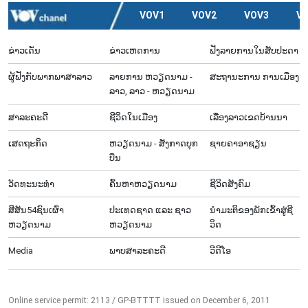
VOV1
VOV2
VOV3
V
ຂ່າວເດັ່ນ
ຂ່າວເຫດການ
ຟັງລາຍການໃນສັບປະດາ
ຜູ້​ຟັງ​ກັບ​ພາກ​ພາ​ສາ​ລາວ
ລາຍ​ການ ຫວຽດນາມ -
ສະຖານະການ ການເມືອງ
ລາວ, ລາວ - ຫວຽດນາມ
ສາລະຄະດີ
ຊີ​ວິດ​ໃນ​ເມືອງ
ເລື່ອງ​ລາວ​ເ​ຂດ​ບ້ານ​ນາ
ເສດຖະກິດ
ຫວຽດ​ນາມ - ສັງ​ກາດ​ບຸກ​
ຊາຍຄາອາຊຽນ
ບືນ
ວັດທະນະທໍາ
ຄົ້ນຫາຫວຽດນາມ
ຊີ​ວິດ​ສັງ​ຄົມ
ສີສັນ54ຊົນເຜົ່າ
ປະເທດຊາດ ແລະ ຊາວ
ນຳ​ມະ​ຕິ​ຂ​ອງ​ພັກ​ເຂົ້າ​ສູ່​ຊີ​
ຫວຽດນາມ
ຫວຽດນາມ
ວິດ
Media
ພາບສາລະຄະດີ
ວີດີໂອ
Online service permit: 2113 / GP-BTTTT issued on December 6, 2011