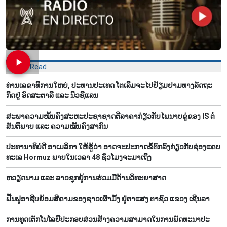
Most Read
ທ່ານ​ເລ​ຂາ​ທິ​ການ​ໃຫຍ່, ປ​ະ​ທານ​ປະ​ເທດ ໂຕ​ເລິມ​ຈະ​ໄປ​ຢ້ຽມ​ຢາມ​ທາງ​ລັດ​ຖະ​
ກິດ​ຢູ່ ອົດ​ສະ​ຕາ​ລີ ແລະ ນິວ​ຊີ​ແລນ
ສະພາຄວາມໝັ້ນຄົງສະຫະປະຊາຊາດຕີລາຄາກ່ຽວກັບໄພນາບຂູ່ຂອງ IS ຕໍ່
ສັນຕິພາບ ແລະ ຄວາມໝັ້ນຄົງສາກົນ
ປະທານາທິບໍດີ ອາເມລິກາ ໃຫ້ຮູ້ວ່າ ອາດຈະປະກາດຂໍ້ຕົກລົງກ່ຽວກັບຊ່ອງແຄບ
ທະເລ Hormuz ພາບໃນເວລາ 48 ຊົ່ວໂມງຈະມາເຖິງ
ຫວຽດ​ນາມ ແລະ ລາວ​ຊຸກ​ຍູ້​ການ​ຮ່ວມ​ມື​ດ້ານວ​ິ​ທະ​ຍາ​ສາດ
ຟື້​ນ​ຟູ​ອາ​ຊີບ​ຍ້ອມ​ສີ​ຄາມຂອງ​ຊາວ​ເຜົ່າ​ມົ້ງ​ ຢູ່​ຕາ​ແສງ ຕາ​ຊົວ ແຂວງ ເຊີນ​ລາ
ການ​ທູດ​ເຕັກ​ໂນ​ໂລ​ຢີ​ປະ​ກອບ​ສ່ວນ​ສ້າງ​ຄວາມ​ສາ​ມາດ​ໃນ​ການ​ພັດ​ທະ​ນາ​ປະ​