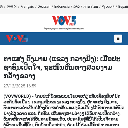
語
/
한국어
/
Français
/
Deutsch
/
Indonesia
/
ລາວ
/
ภาษาไทย
/
Русский
/
Españ
☰
ຕາ​ແສງ ດົງ​ມາຍ (ແຂວງ ກວາງ​ນິງ): ເມື່ອ​ປະ​
ຊາ​ຊົນ​ເປີດ​ໃຈ, ຖະ​ໜົນ​ຫົນ​ທາງ​ສວຍ​ງາມ
ກວ້າງ​ຂວາງ
27/12/2025 16:59
(VOVWORLD) - ໂດຍປະຕິບັດແຜນນະໂຍບາຍກ່ຽວກັບເລື່ອງສືບຕໍ່ຍົກ
ລະດັບຕົວເມືອງ, ເຂດຊຸມຊົນຂອງແຂວງ ກວາງນິງ, ຢູ່ຕາແສງ ດົງມາຍ,
ບັນຍາກາດດຳເນີນກໍ່ສ້າງກິດຈະກຳສ້ອມແປງຕົວເມືອງໄດ້ຮັບການປະຕິບັດ
ຢ່າງຂ້ຽວຂາດ ແລະ ຄຶກຄື້ນ. ເສັ້ນທາງສາຍຕ່າງໆໄດ້ຮັບການເປີດກວ້າງ,
ບັນດາກິດຈະກຳໄດ້ຮັບການຍົກລະດັບ, ປະຊາຊົນຢູ່ທີ່ນີ້ໄດ້ເປັນເຈົ້າການ
ບໍລິຈາກເນື້ອທີ່ດິນ, ຍົກຍ້າຍກິດຈະກຳ, ຮ່ວມໄມ້ຮ່ວມມືກັບອຳນາດການ