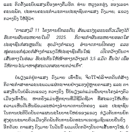
ແລະ ຕິດຕັ້ງລະບົບແສງເຍືອງທາງຕື່ມອີກ. ທ່ານ ຫວູງອກຮຸ່ງ, ຮອງເລຂາ
ຄະນະພັກ, ປະທານຄະນະກຳມະການປະຊາຊົນຕາແສງ ດົງມາຍ, ແຂວງ
ກວາງນິງ ໃຫ້ຮູ້ວ່າ:
“
ຕາແສງ
ມີ
11
ໂຄງ
ການ
ຍົກ
ລະ
ດັບ
,
ສ້ອມ
ແປງ
ບູ
ລະ
ນະ
ຕົວ
ເມືອງໄດ້
ຮັບ
ການ
ຜັນ
ຂະ
ຫຍາຍ
ໃນ
ປີ
2025.
ກິດ
ຈະ
ກຳ
ຜັນ
ຂະ
ຫຍາຍ
ຮອດ
ໃສ
ປະ
ຊາ
ຊົນ
ກໍ
ສະຫຼະ
ດິນ
,
ທຸບ
ມ້າງ
ກຳ
ແພງ
,
ອຳ
ນາດ
ການ
ປົກ
ຄອງ
ແລະ
ໝູ່
ຄະ
ນະ
ກໍ່
ຊ່ວຍ
ກໍ່
ສ້າງ
ກຳ
ແພງ
ໃຫ້
ປະ
ຊາ
ຊົນ
ຄືນ
ໃໝ່
,
ເປີດກວ້າງ
ບັນ
ດາ
ເສັ້ນ
ທາງ
ໃນ
ຮ່ອມ
ຮັບ
ປະ
ກັນ
ໃຫ້
ໜ້າ
ທາງກວ້າງ
ແຕ່
3,5
ແມັດ
ຂຶ້ນ
ໄປ
ເພື່ອ
ໃຫ້
ການ
ໄປ
ມາ
ຫາ
ສູ່
ສະ
ດວກ
ສະ
ບາຍກວ່າ
ເກົ່າ
”.
ບໍ່ພຽງແຕ່ຢູ່ຕາແສງ ດົງມາຍ ເທົ່ານັ້ນ, ຈິດໃໃຈບໍລິຈາກດິນກໍ່ສ້າງ
ກິດຈະກຳສາທາລະນະພວມແຜ່ກະຈາຍຢ່າງແຮງຢູ່ຫຼາຍຕາແສງ ແລະ ຕາ
ແສງອື່ນໃນບໍລິເວນແຂວງ ກວາງນິງ. ນີ້ບໍ່ພຽງແຕ່ແມ່ນພື້ນຖານໂຄງລ່າງຕົວ
ເມືອງເທົ່ານັ້ນ, ຫາກຍັງແມ່ນຫຼັກຖານທີ່ມີຊີວິດຊີວາ ທີ່ສະແດງໃຫ້ເຫັນ
ຄວາມເຫັນດີເຫັນພ້ອມລະຫວ່າງອໍານາດການປົກຄອງ ແລະ ປະຊາຊົນ
ໃນການປະຕິບັດບັນດາແຜນນະໂຍບາຍໃຫຍ່ຂອງແຂວງ ກ່ຽວກັບການຍົກ
ສູງຄຸນນະພາບຕົວເມືອງຕິດພັນກັບການພັດທະນາເຂດຊຸມຊົນແບບຍືນຍົງ
ອີກດ້ວຍ. ຕາແສງ ດົງມາຍ ໃນວັນນີ້ ພວມເປີດກວ້າງບັນດາເສັ້ນທາງໃໝ່, ບໍ່