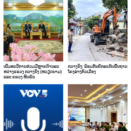
ເພີ່ມ​ທະ​ວີ​ການ​ຮ່ວມ​ມືຫຼາຍ​ດ້ານ​ລະ​
ກວາງ​ນິງ: ພ້ອມ​ກັນຍົກ​ລະ​ດັບ​ພື້ນ​ຖານ​
ຫວ່າງ​ແຂວງ ກວາງ​ນິງ (ຫວຽດ​ນາມ)
ໂຄງ​ລ່າງ​ຕົວ​ເມືອງ​
ແລະ ແຂວງ ຫົວ​ພັນ