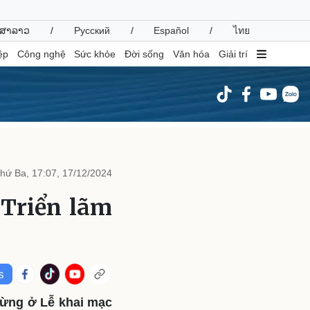
ສາລາວ
/
Русский
/
Español
/
ไทย
ệp
Công nghệ
Sức khỏe
Đời sống
Văn hóa
Giải trí
inh tế
Thị trường
ất động sản
Giá vàng
hứ Ba, 17:07, 17/12/2024
hởi nghiệp
Tiêu dùng
Tỷ giá
 Triển lãm
Chứng khoán
Giá cà phê
oanh nghiệp
Công nghệ
hông tin doanh nghiệp
Sành điệu
Doanh nghiệp 24h
Tin Công nghệ
mừng ở Lễ khai mạc
Doanh nhân
Trải nghiệm