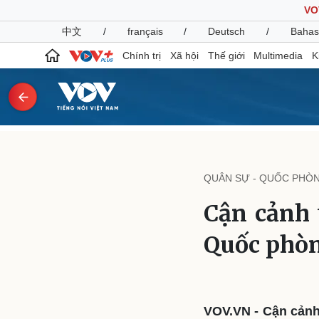
VO
中文
/
français
/
Deutsch
/
Bahas
Chính trị
Xã hội
Thế giới
Multimedia
K
Chính trị
Xã hội
Đảng
Tin 24h
QUÂN SỰ - QUỐC PHÒ
Tổ chức nhân sự
Dự báo thời tiết
Quốc hội
Giáo dục
Cận cảnh 
Nhận diện sự thật
Dấu ấn VOV
Việc làm
Quốc phòn
Biển đảo
Pháp luật
Quân sự - Quốc phòng
Vụ án
Vũ khí
Tin nóng
Việt Nam
VOV.VN - Cận cảnh
Tư vấn luật
Phân tích