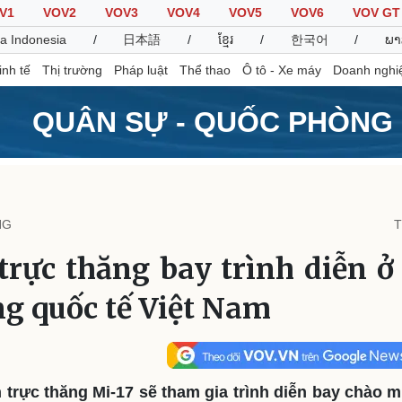
V1
VOV2
VOV3
VOV4
VOV5
VOV6
VOV GT
a Indonesia
/
日本語
/
ខ្មែរ
/
한국어
/
ພາ
inh tế
Thị trường
Pháp luật
Thể thao
Ô tô - Xe máy
Doanh nghi
QUÂN SỰ - QUỐC PHÒNG
Thế giới
Multimedia
K
Quan sát
Video
B
NG
T
Cuộc sống đó đây
Ảnh
K
Hồ sơ
E-Magazine
trực thăng bay trình diễn ở
Infographic
g quốc tế Việt Nam
Thể thao
Ô tô - Xe máy
D
Bóng đá
Ô tô
T
Lịch thi đấu bóng đá
Xe máy
 trực thăng Mi-17 sẽ tham gia trình diễn bay chào 
Thế giới thể thao
Tư vấn