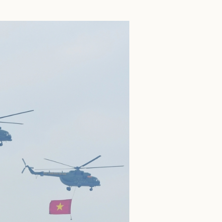
ì cộng đồng
Chuyển đổi số
u lịch
Podcast
Tư vấn
Câu chuyện thời sự
Săn Tour
Đọc truyện đêm khuya
heck-in
Cửa sổ tình yêu
Kể chuyện cho bé
Hạt giống tâm hồn