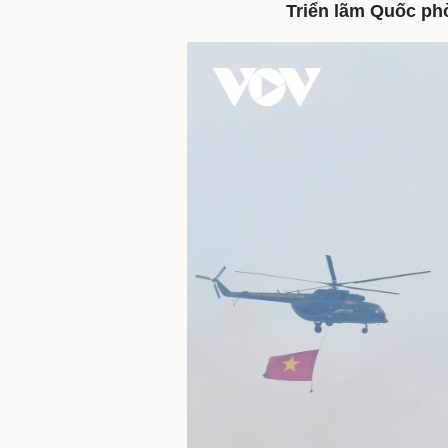
Triển lãm Quốc ph
Sức khỏe
Đời sống
Dinh dưỡng - món ngon
Nhà đẹp
Cây thuốc
Blog
Sản phụ khoa
Tình yêu - Gia đình
Nhi khoa
Nam khoa
Làm đẹp - giảm cân
Phòng mạch online
Ăn sạch sống khỏe
Cải chính