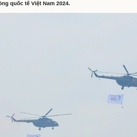
òng quốc tế Việt Nam 2024.
eSports
V
Hậu trường
Văn hóa
Giải trí
D
Sân khấu - Điện ảnh
Nghệ sĩ
Văn học
Thời trang
Âm nhạc
Sao Việt
c
Di sản