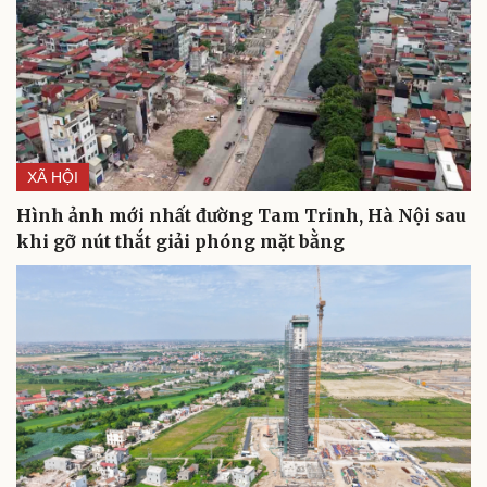
XÃ HỘI
Hình ảnh mới nhất đường Tam Trinh, Hà Nội sau
khi gỡ nút thắt giải phóng mặt bằng
Văn hóa
Giải trí
Sân khấu - Điện ảnh
Nghệ sĩ
Văn học
Thời trang
Âm nhạc
Sao Việt
Di sản