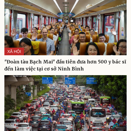
Du lịch
Podcast
Tư vấn
Câu chuyện thời sự
Săn Tour
Đọc truyện đêm khuya
check-in
Cửa sổ tình yêu
Kể chuyện cho bé
Hạt giống tâm hồn
XÃ HỘI
"Đoàn tàu Bạch Mai" đầu tiên đưa hơn 500 y bác sĩ
đến làm việc tại cơ sở Ninh Bình