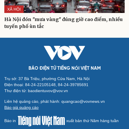
XÃ HỘI
Hà Nội đón "mưa vàng" đúng giờ cao điểm, nhiều
tuyến phố ùn tắc
Cải chính
BÁO ĐIỆN TỬ TIẾNG NÓI VIỆT NAM
Trụ sở: 37 Bà Triệu, phường Cửa Nam, Hà Nội
Điện thoại: 84-24-22105148, 84-24-39785691
Thư điện tử: baodientuvov@vov.vn
Liên hệ quảng cáo, phát hành: quangcao@vovnews.vn
Báo giá quảng cáo
Báo in
xuất bản thứ Năm hàng tuần