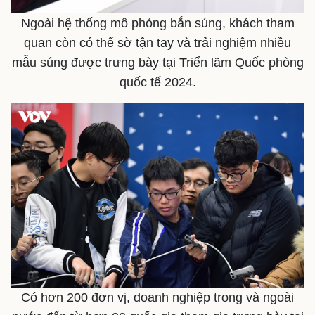
Ngoài hệ thống mô phỏng bắn súng, khách tham
quan còn có thể sờ tận tay và trải nghiệm nhiều
mẫu súng được trưng bày tại Triển lãm Quốc phòng
quốc tế 2024.
Doanh nghiệp
Công nghệ
Thông tin doanh nghiệp
Sành điệu
Doanh nghiệp 24h
Tin Công nghệ
Doanh nhân
Trải nghiệm
Vì cộng đồng
Chuyển đổi số
Có hơn 200 đơn vị, doanh nghiệp trong và ngoài