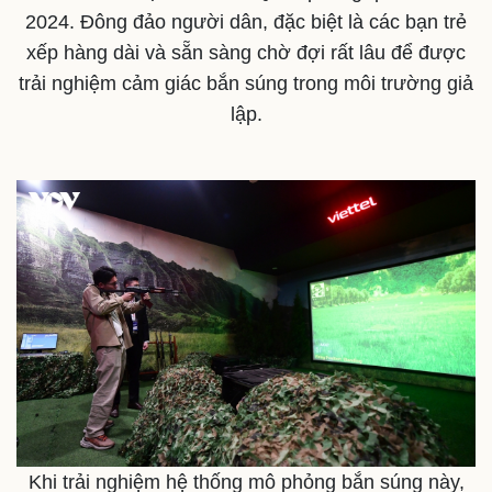
2024. Đông đảo người dân, đặc biệt là các bạn trẻ
Thế giới
Multimedia
Quan sát
Video
xếp hàng dài và sẵn sàng chờ đợi rất lâu để được
Cuộc sống đó đây
Ảnh
trải nghiệm cảm giác bắn súng trong môi trường giả
Hồ sơ
E-Magazine
lập.
Infographic
Khi trải nghiệm hệ thống mô phỏng bắn súng này,