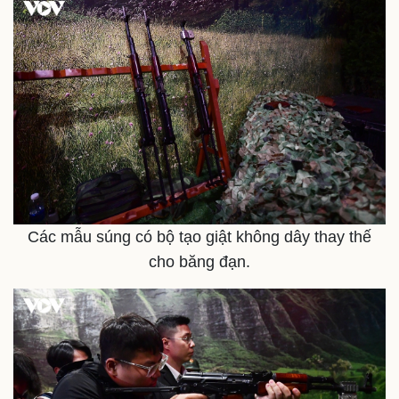
Các mẫu súng có bộ tạo giật không dây thay thế
cho băng đạn.
Pháp luật
Quân sự - Quốc phòng
Vụ án
Vũ khí
Tin nóng
Việt Nam