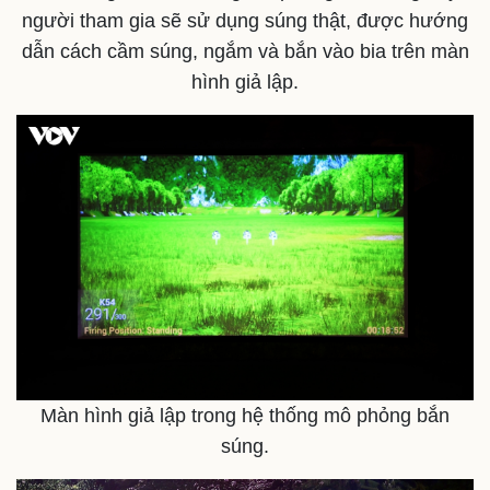
người tham gia sẽ sử dụng súng thật, được hướng
dẫn cách cầm súng, ngắm và bắn vào bia trên màn
hình giả lập.
Kinh tế
Thị trường
Bất động sản
Giá vàng
Khởi nghiệp
Tiêu dùng
Tỷ giá
Chứng khoán
Giá cà phê
Màn hình giả lập trong hệ thống mô phỏng bắn
súng.