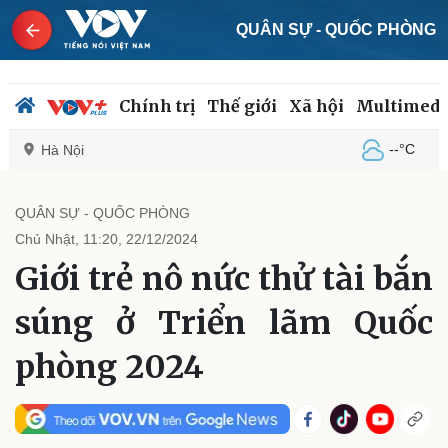
QUÂN SỰ - QUỐC PHÒNG
Chính trị
Thế giới
Xã hội
Multimedi
--°C
Hà Nội
QUÂN SỰ - QUỐC PHÒNG
Chủ Nhật, 11:20, 22/12/2024
Chính trị
Xã hội
Giới trẻ nô nức thử tài bắn
Đảng
Tin 24h
Tổ chức nhân sự
Dự báo thời tiết
súng ở Triển lãm Quốc
Quốc hội
Giáo dục
Nhận diện sự thật
Dấu ấn VOV
phòng 2024
Việc làm
Biển đảo