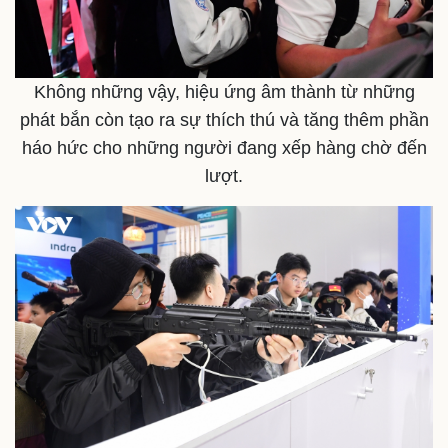
Không những vậy, hiệu ứng âm thành từ những
Thể thao
Ô tô - Xe máy
phát bắn còn tạo ra sự thích thú và tăng thêm phần
Bóng đá
Ô tô
háo hức cho những người đang xếp hàng chờ đến
Lịch thi đấu bóng đá
Xe máy
lượt.
Thế giới thể thao
Tư vấn
eSports
Hậu trường