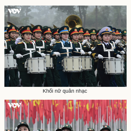
eSports
Hậu trường
Khối nữ quân nhạc