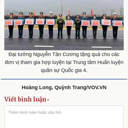
Du lịch
Podcast
Tư vấn
Câu chuyện thời sự
Săn Tour
Đọc truyện đêm khuya
check-in
Cửa sổ tình yêu
Đại tướng Nguyễn Tân Cương tặng quà cho các
Kể chuyện cho bé
đơn vị tham gia hợp luyện tại Trung tâm Huấn luyện
Hạt giống tâm hồn
quân sự Quốc gia 4.
Hoàng Long, Quỳnh Trang/VOV.VN
Viết bình luận