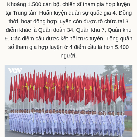
Khoảng 1.500 cán bộ, chiến sĩ tham gia hợp luyện
tại Trung tâm Huấn luyện quân sự quốc gia 4. Đồng
thời, hoạt động hợp luyện còn được tổ chức tại 3
điểm khác là Quân đoàn 34, Quân khu 7, Quân khu
9. Các điểm cầu được kết nối trực tuyến. Tổng quân
số tham gia hợp luyện ở 4 điểm cầu là hơn 5.400
người.
Kinh tế
Thị trường
Bất động sản
Giá vàng
Khởi nghiệp
Tiêu dùng
Tỷ giá
Chứng khoán
Giá cà phê