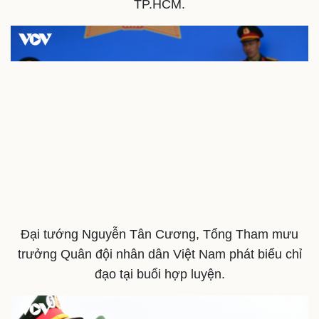
TP.HCM.
Văn hóa
Giải trí
Đại tướng Nguyễn Tân Cương, Tổng Tham mưu
Sân khấu - Điện ảnh
Nghệ sĩ
trưởng Quân đội nhân dân Việt Nam phát biểu chỉ
Văn học
Thời trang
đạo tại buổi hợp luyện.
Âm nhạc
Sao Việt
Di sản