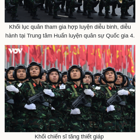
Khối lục quân tham gia hợp luyện diễu binh, diễu
hành tại Trung tâm Huấn luyện quân sự Quốc gia 4.
Thể thao
Ô tô - Xe máy
Bóng đá
Ô tô
Lịch thi đấu bóng đá
Xe máy
Khối chiến sĩ tăng thiết giáp
Thế giới thể thao
Tư vấn