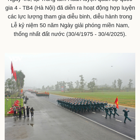
gia 4 - TB4 (Hà Nội) đã diễn ra hoạt động hợp luyện
các lực lượng tham gia diễu binh, diễu hành trong
Lễ kỷ niệm 50 năm Ngày giải phóng miền Nam,
Thế giới
Multimedia
thống nhất đất nước (30/4/1975 - 30/4/2025).
Quan sát
Video
Cuộc sống đó đây
Ảnh
Hồ sơ
E-Magazine
Infographic