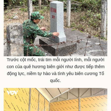
Trước cột mốc, trái tim mỗi người lính, mỗi người
con của quê hương biên giới như được tiếp thêm
động lực, niềm tự hào và tình yêu biên cương Tổ
quốc.
Sức khỏe
Đời sống
Dinh dưỡng - món ngon
Nhà đẹp
Cây thuốc
Blog