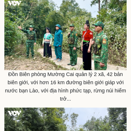
Thể thao
Ô tô - Xe máy
Bóng đá
Ô tô
Lịch thi đấu bóng đá
Xe máy
Thế giới thể thao
Tư vấn
eSports
Hậu trường
Đồn Biên phòng Mường Cai quản lý 2 xã, 42 bản
biên giới, với hơn 16 km đường biên giới giáp với
nước bạn Lào, với địa hình phức tạp, rừng núi hiểm
trở...