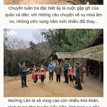
Chuyến tuần tra đặc biệt ấy là cuộc gặp gỡ của
quân và dân, với những câu chuyện về vụ mùa ấm
no, những ước vọng năm mới nhiều đổi thay...
Kinh tế
Thị trường
Bất động sản
Giá vàng
Khởi nghiệp
Tiêu dùng
Tỷ giá
Chứng khoán
Giá cà phê
Mường Lèo là xã vùng cao còn nhiều khó khăn,