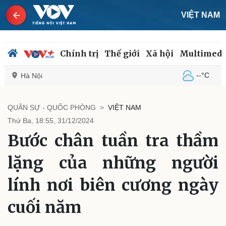
VIỆT NAM
Chính trị
Thế giới
Xã hội
Multimedi
--°C
Hà Nội
QUÂN SỰ - QUỐC PHÒNG
VIỆT NAM
Thứ Ba, 18:55, 31/12/2024
Chính trị
Xã hội
Bước chân tuần tra thầm
Đảng
Tin 24h
Tổ chức nhân sự
Dự báo thời tiết
lặng của những người
Quốc hội
Giáo dục
Nhận diện sự thật
Dấu ấn VOV
lính nơi biên cương ngày
Việc làm
Biển đảo
cuối năm