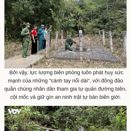
Doanh nghiệp
Công nghệ
Bởi vậy, lực lượng biên phòng luôn phát huy sức
Thông tin doanh nghiệp
Sành điệu
mạnh của những "cánh tay nối dài", với đông đảo
Doanh nghiệp 24h
Tin Công nghệ
Doanh nhân
Trải nghiệm
quần chúng nhân dân tham gia tự quản đường biên,
Vì cộng đồng
Chuyển đổi số
cột mốc và giữ gìn an ninh trật tự bản biên giới.