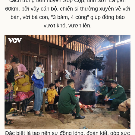
cách trung tâm huyện Sốp Cộp, tỉnh Sơn La gần
60km, bởi vậy cán bộ, chiến sĩ thường xuyên về với
bản, với bà con, "3 bám, 4 cùng" giúp đồng bào
vượt khó, vươn lên.
Pháp luật
Quân sự - Quốc phòng
Vụ án
Vũ khí
Tin nóng
Việt Nam
Tư vấn luật
Phân tích
Đặc biệt là tạo nên sự đồng lòng, đoàn kết, góp sức