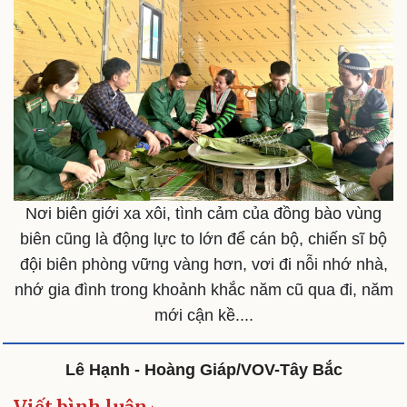
Sản phụ khoa
Tình yêu - Gia đình
Nhi khoa
Nam khoa
Làm đẹp - giảm cân
Phòng mạch online
Ăn sạch sống khỏe
Nơi biên giới xa xôi, tình cảm của đồng bào vùng
biên cũng là động lực to lớn để cán bộ, chiến sĩ bộ
đội biên phòng vững vàng hơn, vơi đi nỗi nhớ nhà,
nhớ gia đình trong khoảnh khắc năm cũ qua đi, năm
mới cận kề....
Lê Hạnh - Hoàng Giáp/VOV-Tây Bắc