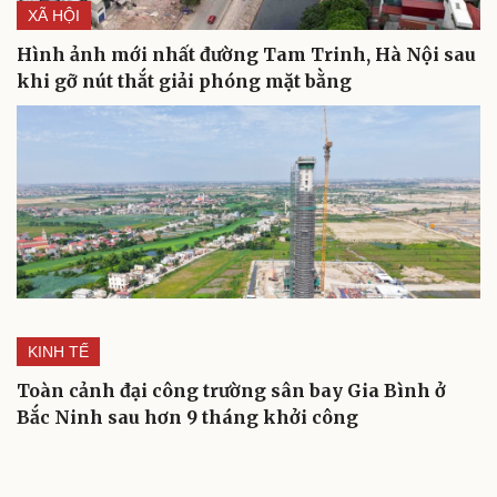
XÃ HỘI
Hình ảnh mới nhất đường Tam Trinh, Hà Nội sau
khi gỡ nút thắt giải phóng mặt bằng
KINH TẾ
Toàn cảnh đại công trường sân bay Gia Bình ở
Du lịch
Podcast
Bắc Ninh sau hơn 9 tháng khởi công
Tư vấn
Câu chuyện thời sự
Săn Tour
Đọc truyện đêm khuya
check-in
Cửa sổ tình yêu