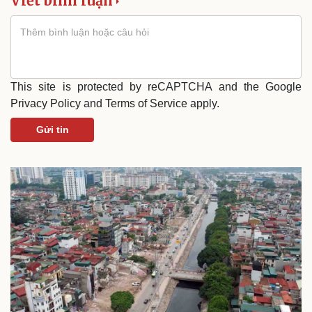
Viết bình luận
This site is protected by reCAPTCHA and the Google
Privacy Policy
and
Terms of Service
apply.
Gửi tin
Văn hóa
Giải trí
Sân khấu - Điện ảnh
Nghệ sĩ
Văn học
Thời trang
Âm nhạc
Sao Việt
Di sản