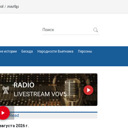
ol
/
ភាសាខ្មែរ
ие истории
Беседа
Народности Вьетнама
Персоны
Most Read
августа 2026 г.