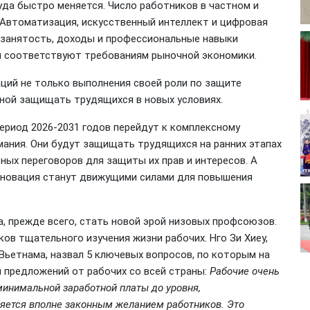
да быстро меняется. Число работников в частном и
Автоматизация, искусственный интеллект и цифровая
 занятость, доходы и профессиональные навыки
я соответствуют требованиям рыночной экономики.
ций не только выполнения своей роли по защите
бной защищать трудящихся в новых условиях.
риод 2026-2031 годов перейдут к комплексному
мания. Они будут защищать трудящихся на ранних этапах
ных переговоров для защиты их прав и интересов. А
инновация станут движущими силами для повышения
, прежде всего, стать новой эрой низовых профсоюзов.
в тщательного изучения жизни рабочих. Нго Зи Хиеу,
ьетнама, назвал 5 ключевых вопросов, по которым на
 предложений от рабочих со всей страны:
Рабочие очень
инимальной заработной платы до уровня,
яется вполне законным желанием работников. Это