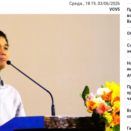
Среда , 18:19, 03/06/2026
VOV5
П
в
В
О
С
э
Н
и
д
П
п
ч
В
с
Г