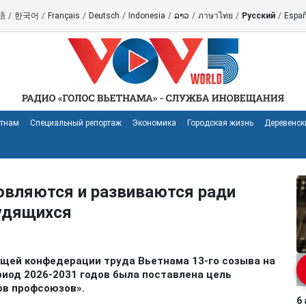
語
/
한국어
/
Français
/
Deutsch
/
Indonesia
/
ລາວ
/
ภาษาไทย
/
Русский
/
Españ
етнам
Специальный репортаж
Экономика
Городская жизнь
Деревенск
вляются и развиваются ради
рудящихся
бщей конфедерации труда Вьетнама 13-го созыва на
иод 2026-2031 годов была поставлена цель
ов профсоюзов».
6 