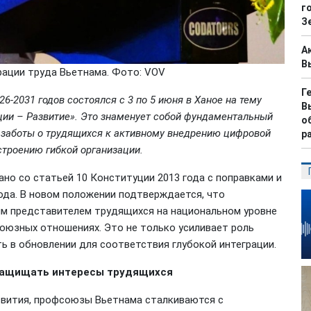
г
З
А
В
рации труда Вьетнама. Фото: VOV
Г
6-2031 годов состоялся с 3 по 5 июня в Ханое на тему
В
ии – Развитие». Это знаменует собой фундаментальный
о
 заботы о трудящихся к активному внедрению цифровой
р
троению гибкой организации.
но со статьей 10 Конституции 2013 года с поправками и
года. В новом положении подтверждается, что
м представителем трудящихся на национальном уровне
оюзных отношениях. Это не только усиливает роль
ь в обновлении для соответствия глубокой интеграции.
защищать интересы трудящихся
азвития, профсоюзы Вьетнама сталкиваются с