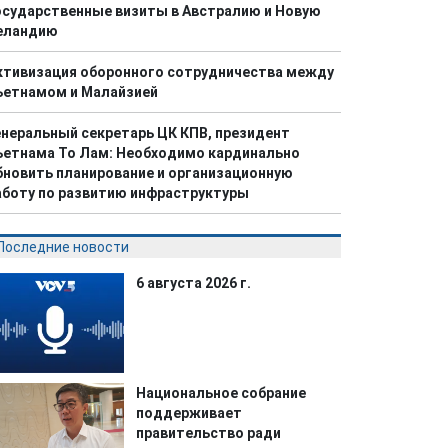
осударственные визиты в Австралию и Новую
еландию
ктивизация оборонного сотрудничества между
ьетнамом и Малайзией
енеральный секретарь ЦК КПВ, президент
ьетнама То Лам: Необходимо кардинально
бновить планирование и организационную
аботу по развитию инфраструктуры
Последние новости
6 августа 2026 г.
Национальное собрание
поддерживает
правительство ради