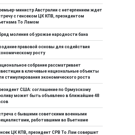
ремьер-министр Австралии с нетерпением ждет
стречу с генсеком ЦК КПВ, президентом
ьетнама То Ламом
бряд моления об урожае народности бана
оздание правовой основы для содействия
кономическому росту
ациональное собрание рассматривает
нвестиции в ключевые национальные объекты
ля стимулирования экономического роста
резидент США: соглашение по Ормузскому
роливу может быть объявлено в ближайшие 48
асов
стреча с бывшими советскими военными
пециалистами, работавшими во Вьетнаме
енсек ЦК КПВ, президент СРВ То Лам совершит