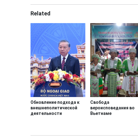
Related
Обновление подхода к
Свобода
внешнеполитической
вероисповедания во
деятельности
Вьетнаме