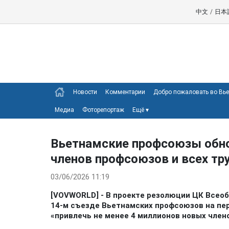
中文
/
日本
Новости
Комментарии
Добро пожаловать во Вь
Медиа
Фоторепортаж
Ещё
▾
Вьетнамские профсоюзы обно
членов профсоюзов и всех т
03/06/2026 11:19
[VOVWORLD] - В проекте резолюции ЦК Всео
14-м съезде Вьетнамских профсоюзов на пер
«привлечь не менее 4 миллионов новых член