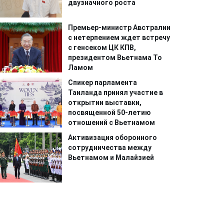
двузначного роста
Премьер-министр Австралии
с нетерпением ждет встречу
с генсеком ЦК КПВ,
президентом Вьетнама То
Ламом
Спикер парламента
Таиланда принял участие в
открытии выставки,
посвященной 50-летию
отношений с Вьетнамом
Активизация оборонного
сотрудничества между
Вьетнамом и Малайзией