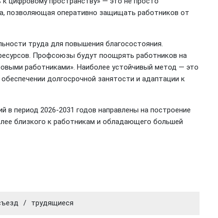
ь к цифровому пространству» — это не просто
ача, позволяющая оперативно защищать работников от
льности труда для повышения благосостояния.
есурсов. Профсоюзы будут поощрять работников на
фровыми работниками». Наиболее устойчивый метод — это
обеспечении долгосрочной занятости и адаптации к
й в период 2026-2031 годов направлены на построение
олее близкого к работникам и обладающего большей
съезд
/
трудящиеся