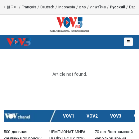
語
/
한국어
/
Français
/
Deutsch
/
Indonesia
/
ລາວ
/
ภาษาไทย
/
Русский
/
Españ
☰
Article not found.
VOV1
VOV2
VOV3
V
500-дневная
ЧЕМПИОНАТ МИРА
70 лет Вьетнамской
кампания по поиску,
ПО ФУТБОЛУ 2026
народной армии