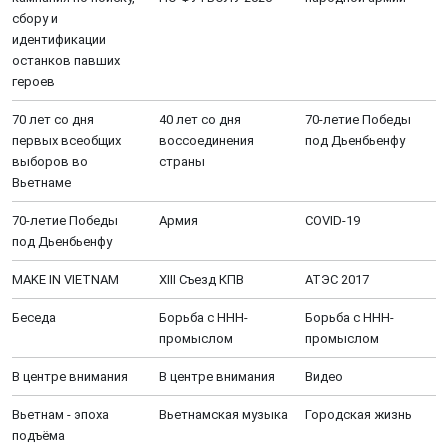
сбору и
идентификации
останков павших
героев
70 лет со дня
40 лет со дня
70-летие Победы
первых всеобщих
воссоединения
под Дьенбьенфу
выборов во
страны
Вьетнаме
70-летие Победы
Aрмия
COVID-19
под Дьенбьенфу
MAKE IN VIETNAM
XIII Cъезд КПВ
АТЭС 2017
Беседа
Борьба с ННН-
Борьба с ННН-
промыслом
промыслом
В центре внимания
В центре внимания
Видео
Вьетнам - эпоха
Вьетнамская музыка
Городская жизнь
подъёма