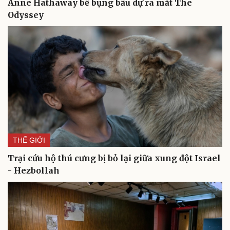
Anne Hathaway bế bụng bầu dự ra mắt The
Odyssey
Văn hóa
Giải trí
Sân khấu - Điện ảnh
Nghệ sĩ
Văn học
Thời trang
Âm nhạc
Sao Việt
Di sản
THẾ GIỚI
Trại cứu hộ thú cưng bị bỏ lại giữa xung đột Israel
- Hezbollah