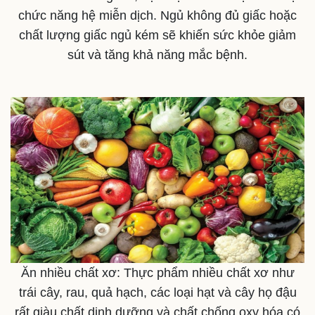
Quan sát
Video
chức năng hệ miễn dịch. Ngủ không đủ giấc hoặc
Cuộc sống đó đây
Ảnh
chất lượng giấc ngủ kém sẽ khiến sức khỏe giảm
Hồ sơ
E-Magazine
Infographic
sút và tăng khả năng mắc bệnh.
Ăn nhiều chất xơ: Thực phẩm nhiều chất xơ như
trái cây, rau, quả hạch, các loại hạt và cây họ đậu
rất giàu chất dinh dưỡng và chất chống oxy hóa có