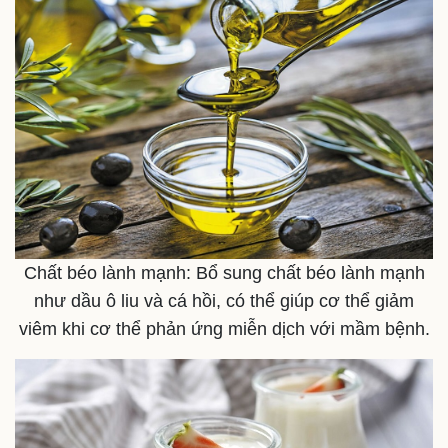
Chất béo lành mạnh: Bổ sung chất béo lành mạnh
như dầu ô liu và cá hồi, có thể giúp cơ thể giảm
Pháp luật
Quân sự - Quốc phòng
viêm khi cơ thể phản ứng miễn dịch với mầm bệnh.
Vụ án
Vũ khí
Tin nóng
Việt Nam
Tư vấn luật
Phân tích