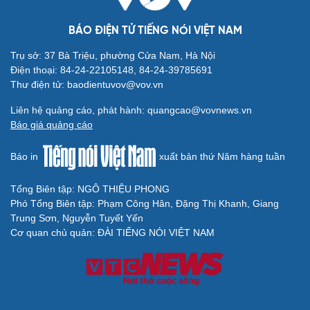
BÁO ĐIỆN TỬ TIẾNG NÓI VIỆT NAM
Trụ sở: 37 Bà Triệu, phường Cửa Nam, Hà Nội
Điện thoại: 84-24-22105148, 84-24-39785691
Thư điện tử: baodientuvov@vov.vn
Liên hệ quảng cáo, phát hành: quangcao@vovnews.vn
Báo giá quảng cáo
Báo in
xuất bản thứ Năm hàng tuần
Tổng Biên tập: NGÔ THIỆU PHONG
Phó Tổng Biên tập: Phạm Công Hân, Đặng Thị Khanh, Giang
Trung Sơn, Nguyễn Tuyết Yến
Cơ quan chủ quản: ĐÀI TIẾNG NÓI VIỆT NAM