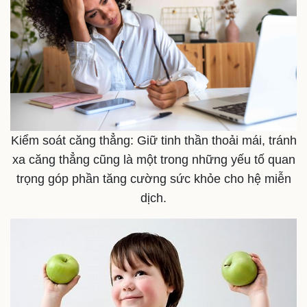
Doanh nghiệp
Công nghệ
Thông tin doanh nghiệp
Sành điệu
Doanh nghiệp 24h
Tin Công nghệ
Kiểm soát căng thẳng: Giữ tinh thần thoải mái, tránh
Doanh nhân
Trải nghiệm
xa căng thẳng cũng là một trong những yếu tố quan
Vì cộng đồng
Chuyển đổi số
trọng góp phần tăng cường sức khỏe cho hệ miễn
dịch.