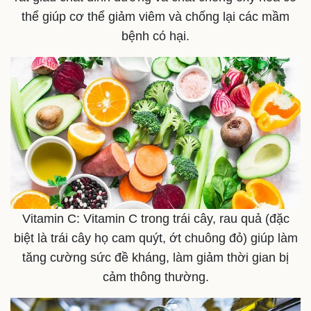
thể giúp cơ thể giảm viêm và chống lại các mầm
bệnh có hại.
Kinh tế
Thị trường
Bất động sản
Giá vàng
Khởi nghiệp
Tiêu dùng
Tỷ giá
Chứng khoán
Giá cà phê
Vitamin C: Vitamin C trong trái cây, rau quả (đặc
biệt là trái cây họ cam quýt, ớt chuông đỏ) giúp làm
tăng cường sức đề kháng, làm giảm thời gian bị
cảm thông thường.