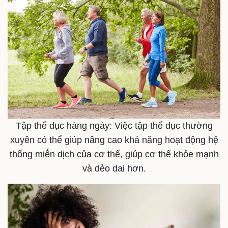
Bóng đá
Ô tô
Lịch thi đấu bóng đá
Xe máy
Thế giới thể thao
Tư vấn
eSports
Hậu trường
Tập thể dục hàng ngày: Việc tập thể dục thường
xuyên có thể giúp nâng cao khả năng hoạt động hệ
thống miễn dịch của cơ thể, giúp cơ thể khỏe mạnh
và dẻo dai hơn.