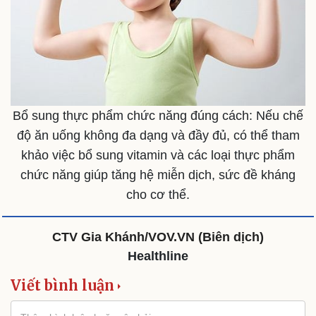
Bổ sung thực phẩm chức năng đúng cách: Nếu chế
độ ăn uống không đa dạng và đầy đủ, có thể tham
khảo việc bổ sung vitamin và các loại thực phẩm
chức năng giúp tăng hệ miễn dịch, sức đề kháng
cho cơ thể.
Sức khỏe
Đời sống
Dinh dưỡng - món ngon
Nhà đẹp
CTV Gia Khánh/VOV.VN (Biên dịch)
Cây thuốc
Blog
Healthline
Sản phụ khoa
Tình yêu - Gia đình
Nhi khoa
Viết bình luận
Nam khoa
Làm đẹp - giảm cân