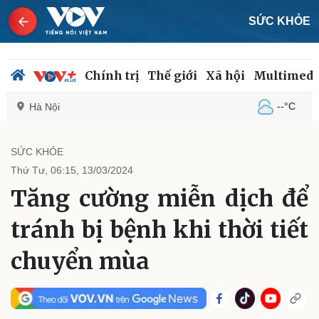
SỨC KHỎE
Chính trị
Thế giới
Xã hội
Multimedi
--°C
Hà Nội
SỨC KHỎE
Thứ Tư, 06:15, 13/03/2024
Chính trị
Xã hội
Tăng cường miễn dịch để
Đảng
Tin 24h
Tổ chức nhân sự
Dự báo thời tiết
tránh bị bệnh khi thời tiết
Quốc hội
Giáo dục
Nhận diện sự thật
Dấu ấn VOV
chuyển mùa
Việc làm
Biển đảo