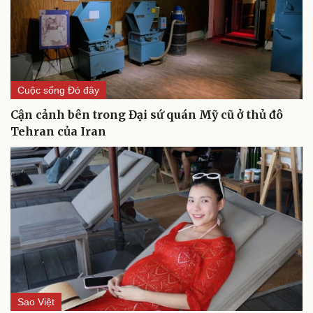
Cuộc sống Đó đây
Cận cảnh bên trong Đại sứ quán Mỹ cũ ở thủ đô
Tehran của Iran
Du lịch
Podcast
Tư vấn
Câu chuyện thời sự
Săn Tour
Đọc truyện đêm khuya
check-in
Cửa sổ tình yêu
Kể chuyện cho bé
Hạt giống tâm hồn
Sao Việt