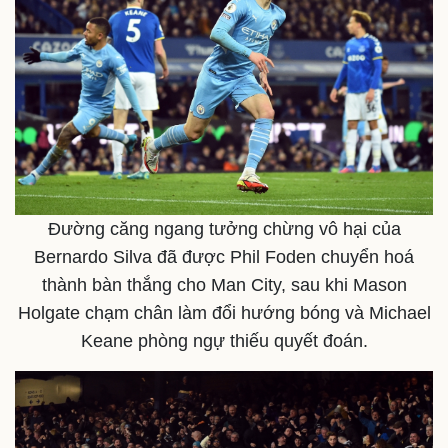
Thể thao
Ô tô - Xe máy
Đường căng ngang tưởng chừng vô hại của
Bóng đá
Ô tô
Lịch thi đấu bóng đá
Xe máy
Bernardo Silva đã được Phil Foden chuyển hoá
Thế giới thể thao
Tư vấn
thành bàn thắng cho Man City, sau khi Mason
eSports
Holgate chạm chân làm đổi hướng bóng và Michael
Hậu trường
Keane phòng ngự thiếu quyết đoán.