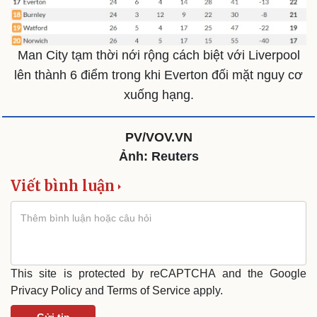
Văn hóa
Giải trí
Man City tạm thời nới rộng cách biệt với Liverpool
Sân khấu - Điện ảnh
Nghệ sĩ
lên thành 6 điểm trong khi Everton đối mặt nguy cơ
Văn học
Thời trang
xuống hạng.
Âm nhạc
Sao Việt
Di sản
PV/VOV.VN
Ảnh: Reuters
Viết bình luận
This site is protected by reCAPTCHA and the Google
Privacy Policy
and
Terms of Service
apply.
Gửi tin