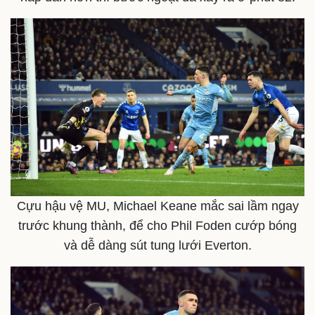
Pháp luật
Quân sự - Quốc phòng
Vụ án
Vũ khí
Tin nóng
Việt Nam
Tư vấn luật
Phân tích
Cựu hậu vệ MU, Michael Keane mắc sai lầm ngay
trước khung thành, để cho Phil Foden cướp bóng
và dễ dàng sút tung lưới Everton.