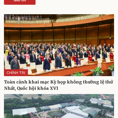
CHÍNH TRỊ
Du lịch
Podcast
Tư vấn
Câu chuyện thời sự
Toàn cảnh khai mạc Kỳ họp không thường lệ thứ
Săn Tour
Đọc truyện đêm khuya
Nhất, Quốc hội khóa XVI
check-in
Cửa sổ tình yêu
Kể chuyện cho bé
Hạt giống tâm hồn