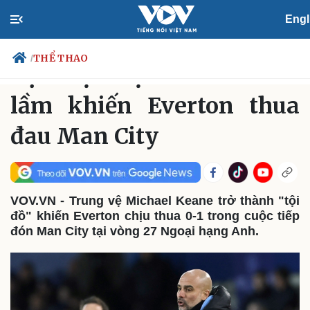
Engl
THỂ THAO
Chủ Nhật, 05:55, 27/02/2022
THỂ THAO
/
Cựu hậu vệ MU mắc sai
lầm khiến Everton thua
đau Man City
Chính trị
Xã hội
Đảng
Tin 24h
Tổ chức nhân sự
Dự báo thời tiết
Quốc hội
Giáo dục
Nhận diện sự thật
Dấu ấn VOV
VOV.VN - Trung vệ Michael Keane trở thành "tội
Việc làm
đồ" khiến Everton chịu thua 0-1 trong cuộc tiếp
Biển đảo
đón Man City tại vòng 27 Ngoại hạng Anh.