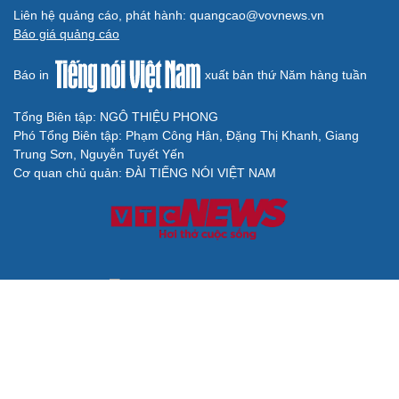
Liên hệ quảng cáo, phát hành: quangcao@vovnews.vn
Báo giá quảng cáo
Báo in
xuất bản thứ Năm hàng tuần
Tổng Biên tập: NGÔ THIỆU PHONG
Phó Tổng Biên tập: Phạm Công Hân, Đặng Thị Khanh, Giang
Trung Sơn, Nguyễn Tuyết Yến
Cơ quan chủ quản: ĐÀI TIẾNG NÓI VIỆT NAM
Không được sao chép lại bất kỳ thông tin nào từ website này khi
chưa có sự đồng ý bằng văn bản của Báo Điện tử Tiếng nói Việt
Nam
Giấy phép số 27/GP-BVHTTDL của Bộ Văn hóa, Thể thao và Du