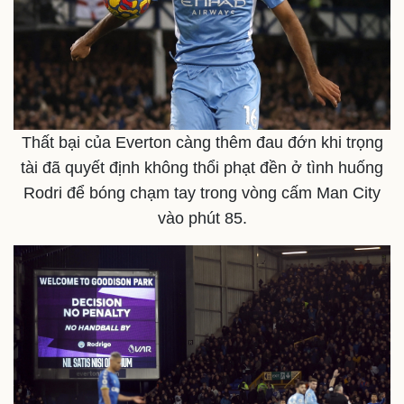
Thông tin doanh nghiệp
Sành điệu
Doanh nghiệp 24h
Tin Công nghệ
Doanh nhân
Trải nghiệm
Vì cộng đồng
Chuyển đổi số
Thất bại của Everton càng thêm đau đớn khi trọng
tài đã quyết định không thổi phạt đền ở tình huống
Rodri để bóng chạm tay trong vòng cấm Man City
vào phút 85.