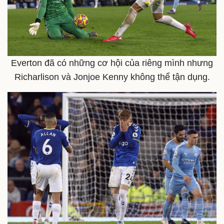
Everton đã có những cơ hội của riêng mình nhưng
Richarlison và Jonjoe Kenny không thể tận dụng.
Kinh tế
Thị trường
Bất động sản
Giá vàng
Khởi nghiệp
Tiêu dùng
Tỷ giá
Chứng khoán
Giá cà phê