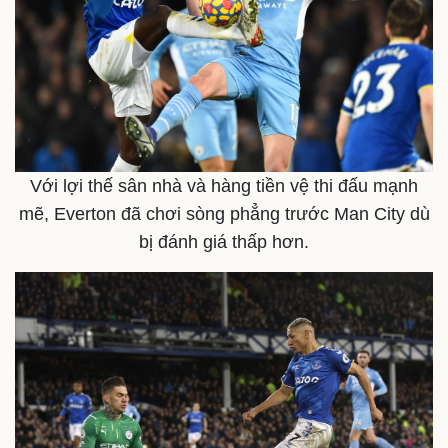
Thế giới
Multimedia
Quan sát
Video
Cuộc sống đó đây
Ảnh
Hồ sơ
E-Magazine
Infographic
Với lợi thế sân nhà và hàng tiền vệ thi đấu mạnh
mẽ, Everton đã chơi sòng phẳng trước Man City dù
bị đánh giá thấp hơn.