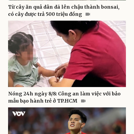
Từ cây ăn quả dân dã lên chậu thành bonsai,
có cây được trả 500 triệu đồng
Nóng 24h ngày 8/8: Công an làm việc với bảo
Du lịch
Podcast
mẫu bạo hành trẻ ở TP.HCM
Tư vấn
Câu chuyện thời sự
Săn Tour
Đọc truyện đêm khuya
check-in
Cửa sổ tình yêu
Kể chuyện cho bé
Hạt giống tâm hồn