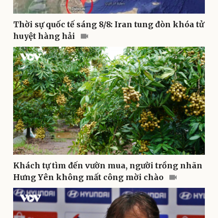
Thời sự quốc tế sáng 8/8: Iran tung đòn khóa tử
huyệt hàng hải
Sức khỏe
Đời sống
Dinh dưỡng - món ngon
Nhà đẹp
Cây thuốc
Blog
Sản phụ khoa
Tình yêu - Gia đình
Nhi khoa
Nam khoa
Làm đẹp - giảm cân
Phòng mạch online
Ăn sạch sống khỏe
Khách tự tìm đến vườn mua, người trồng nhãn
Hưng Yên không mất công mời chào