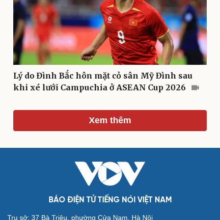
Lý do Đình Bắc hôn mặt cỏ sân Mỹ Đình sau
khi xé lưới Campuchia ở ASEAN Cup 2026
Xem thêm
Cải chính
BÁO ĐIỆN TỬ TIẾNG NÓI VIỆT NAM
Trụ sở: 37 Bà Triệu, phường Cửa Nam, Hà Nội