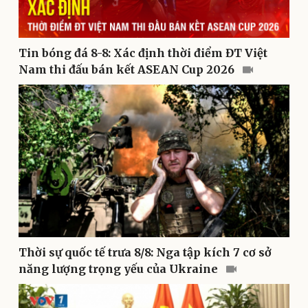
Thể thao
Ô tô - Xe máy
Bóng đá
Ô tô
Lịch thi đấu bóng đá
Xe máy
Tin bóng đá 8-8: Xác định thời điểm ĐT Việt
Thế giới thể thao
Tư vấn
Nam thi đấu bán kết ASEAN Cup 2026
eSports
Hậu trường
Thời sự quốc tế trưa 8/8: Nga tập kích 7 cơ sở
năng lượng trọng yếu của Ukraine