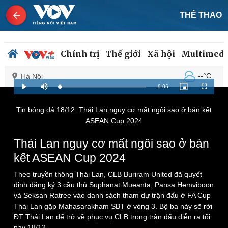
THỂ THAO
Chính trị
Thế giới
Xã hội
Multimedi
--°C
Hà Nội
Remaining
-
9:06
Loaded
:
Play
Mute
Picture-
Fullscreen
1.10%
in-
Picture
Time
Tin bóng đá 18/12: Thái Lan nguy cơ mất ngôi sao ở bán kết
ASEAN Cup 2024
Chính trị
Xã hội
Đảng
Tin 24h
Thái Lan nguy cơ mất ngôi sao ở bán
Tổ chức nhân sự
Dự báo thời tiết
kết ASEAN Cup 2024
Quốc hội
Giáo dục
Nhận diện sự thật
Dấu ấn VOV
Theo truyền thông Thái Lan, CLB Buriram United đã quyết
Việc làm
định đăng ký 3 cầu thủ Suphanat Mueanta, Pansa Hemviboon
Biển đảo
và Seksan Ratree vào danh sách tham dự trận đấu ở FA Cup
Thái Lan gặp Mahasarakham SBT ở vòng 3. Bộ ba này sẽ rời
ĐT Thái Lan để trở về phục vụ CLB trong trận đấu diễn ra tối
nay 18/12.