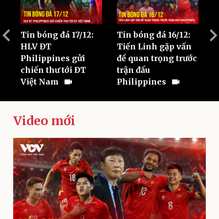
Pháp luật
Quân sự - Quốc phòng
Vụ án
Vũ khí
Tin nóng
Việt Nam
Tư vấn luật
Phân tích
Tin bóng đá 17/12:
Tin bóng đá 16/12:
T
c
HLV ĐT
Tiến Linh gặp vấn
M
Philippines gửi
đề quan trọng trước
c
chiến thư tới ĐT
trận đấu
Việt Nam
Philippines
Video mới