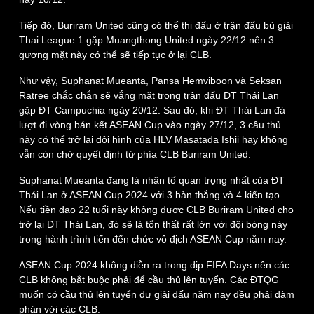
Tiếp đó, Buriram United cũng có thể thi đấu ở trận đấu bù giải
Thai League 1 gặp Muangthong United ngày 22/12 nên 3
gương mặt này có thể sẽ tiếp tục ở lại CLB.
Như vậy, Suphanat Mueanta, Pansa Hemviboon và Seksan
Ratree chắc chắn sẽ vắng mặt trong trận đấu ĐT Thái Lan
gặp ĐT Campuchia ngày 20/12. Sau đó, khi ĐT Thái Lan đá
lượt đi vòng bán kết ASEAN Cup vào ngày 27/12, 3 cầu thủ
này có thể trở lại đội hình của HLV Masatada Ishii hay không
vẫn còn chờ quyết định từ phía CLB Buriram United.
Suphanat Mueanta đang là nhân tố quan trọng nhất của ĐT
Thái Lan ở ASEAN Cup 2024 với 3 bàn thắng và 4 kiến tạo.
Nếu tiền đạo 22 tuổi này không được CLB Buriram United cho
trở lại ĐT Thái Lan, đó sẽ là tổn thất rất lớn với đội bóng này
Thế giới
Multimedia
trong hành trình tiến đến chức vô địch ASEAN Cup năm nay.
Quan sát
Video
ASEAN Cup 2024 không diễn ra trong dịp FIFA Days nên các
Cuộc sống đó đây
Ảnh
CLB không bắt buộc phải để cầu thủ lên tuyển. Các ĐTQG
Hồ sơ
E-Magazine
muốn có cầu thủ lên tuyển dự giải đấu năm nay đều phải đàm
Infographic
phán với các CLB.