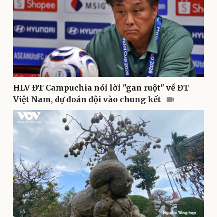
HLV ĐT Campuchia nói lời "gan ruột" về ĐT
Việt Nam, dự đoán đội vào chung kết
Văn hóa
Giải trí
Sân khấu - Điện ảnh
Nghệ sĩ
Văn học
Thời trang
Âm nhạc
Sao Việt
Di sản