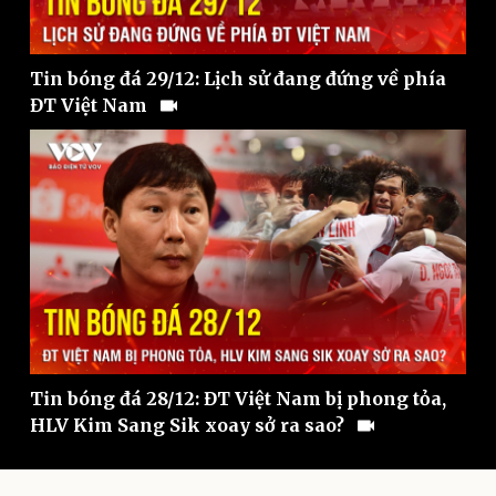
Tin bóng đá 29/12: Lịch sử đang đứng về phía
ĐT Việt Nam
Thể thao
Ô tô - Xe máy
Bóng đá
Ô tô
Lịch thi đấu bóng đá
Xe máy
Thế giới thể thao
Tư vấn
eSports
Hậu trường
Tin bóng đá 28/12: ĐT Việt Nam bị phong tỏa,
HLV Kim Sang Sik xoay sở ra sao?