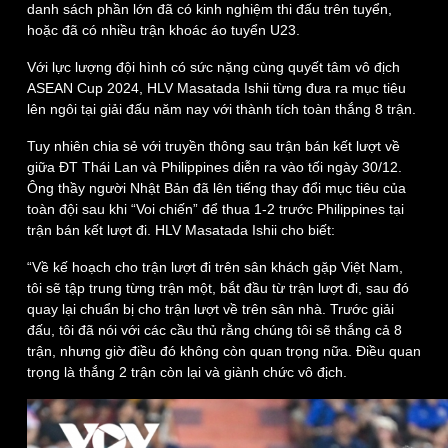
danh sách phần lớn đã có kinh nghiệm thi đấu trên tuyển,
Thế giới
Multimedia
hoặc đã có nhiều trận khoác áo tuyển U23.
Quan sát
Video
Cuộc sống đó đây
Ảnh
Với lực lượng đội hình có sức nặng cùng quyết tâm vô địch
Hồ sơ
E-Magazine
ASEAN Cup 2024, HLV Masatada Ishii từng đưa ra mục tiêu
Infographic
lên ngôi tại giải đấu năm nay với thành tích toàn thắng 8 trận.
Tuy nhiên chia sẻ với truyền thông sau trận bán kết lượt về
giữa ĐT Thái Lan và Philippines diễn ra vào tối ngày 30/12.
Ông thầy người Nhật Bản đã lên tiếng thay đổi mục tiêu của
toàn đội sau khi “Voi chiến” để thua 1-2 trước Philippines tại
trận bán kết lượt đi. HLV Masatada Ishii cho biết:
“Về kế hoạch cho trận lượt đi trên sân khách gặp Việt Nam,
tôi sẽ tập trung từng trận một, bắt đầu từ trận lượt đi, sau đó
quay lại chuẩn bị cho trận lượt về trên sân nhà. Trước giải
đấu, tôi đã nói với các cầu thủ rằng chúng tôi sẽ thắng cả 8
trận, nhưng giờ điều đó không còn quan trọng nữa. Điều quan
trọng là thắng 2 trận còn lại và giành chức vô địch.