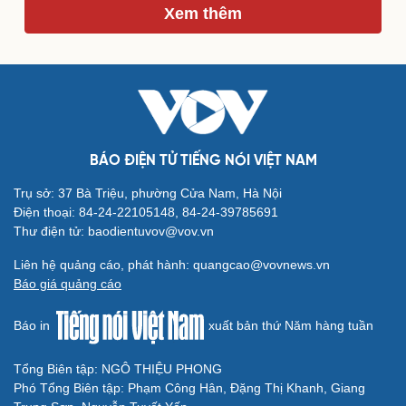
Xem thêm
BÁO ĐIỆN TỬ TIẾNG NÓI VIỆT NAM
Cải chính
Trụ sở: 37 Bà Triệu, phường Cửa Nam, Hà Nội
Điện thoại: 84-24-22105148, 84-24-39785691
Thư điện tử: baodientuvov@vov.vn
Liên hệ quảng cáo, phát hành: quangcao@vovnews.vn
Báo giá quảng cáo
Báo in
xuất bản thứ Năm hàng tuần
Tổng Biên tập: NGÔ THIỆU PHONG
Phó Tổng Biên tập: Phạm Công Hân, Đặng Thị Khanh, Giang