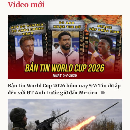
Video mới
Doanh nghiệp
Công nghệ
Bản tin World Cup 2026 hôm nay 5-7: Tin dữ ập
đến với ĐT Anh trước giờ đấu Mexico
Thông tin doanh nghiệp
Sành điệu
Doanh nghiệp 24h
Tin Công nghệ
Doanh nhân
Trải nghiệm
Vì cộng đồng
Chuyển đổi số