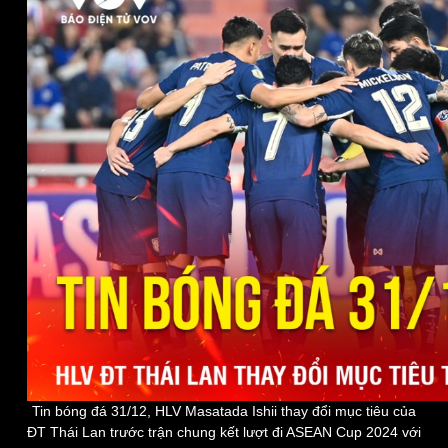
Kinh tế
Thị trường
Bất động sản
Giá vàng
Khởi nghiệp
Tiêu dùng
Tỷ giá
Chứng khoán
Giá cà phê
Tin bóng đá 31/12, HLV Masatada Ishii thay đổi mục tiêu của
ĐT Thái Lan trước trận chung kết lượt đi ASEAN Cup 2024 với