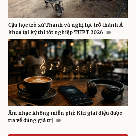
Du lịch
Podcast
Tư vấn
Câu chuyện thời sự
Săn Tour
Đọc truyện đêm khuya
check-in
Cửa sổ tình yêu
Cậu học trò xứ Thanh và nghị lực trở thành Á
Kể chuyện cho bé
khoa tại kỳ thi tốt nghiệp THPT 2026
Hạt giống tâm hồn
Âm nhạc không miễn phí: Khi giai điệu được
trả về đúng giá trị