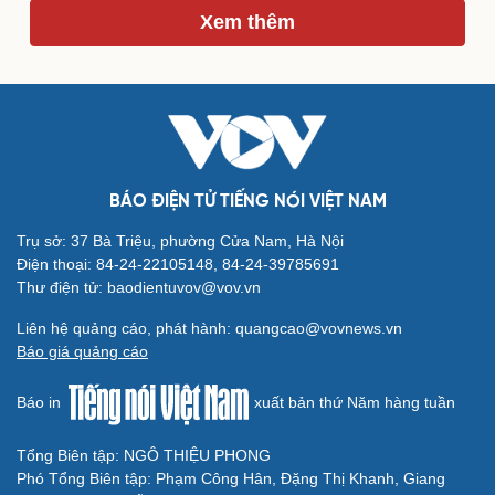
Xem thêm
BÁO ĐIỆN TỬ TIẾNG NÓI VIỆT NAM
Trụ sở: 37 Bà Triệu, phường Cửa Nam, Hà Nội
Điện thoại: 84-24-22105148, 84-24-39785691
Thư điện tử: baodientuvov@vov.vn
Liên hệ quảng cáo, phát hành: quangcao@vovnews.vn
Báo giá quảng cáo
Cải chính
Báo in
xuất bản thứ Năm hàng tuần
Tổng Biên tập: NGÔ THIỆU PHONG
Phó Tổng Biên tập: Phạm Công Hân, Đặng Thị Khanh, Giang