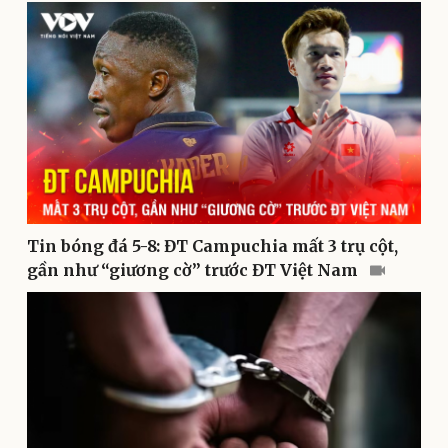
Văn hóa
Giải trí
Sân khấu - Điện ảnh
Nghệ sĩ
Văn học
Thời trang
Âm nhạc
Sao Việt
Di sản
Tin bóng đá 5-8: ĐT Campuchia mất 3 trụ cột,
gần như “giương cờ” trước ĐT Việt Nam