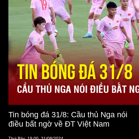
Kinh tế
Thị trường
Bất động sản
Giá vàng
Khởi nghiệp
Tiêu dùng
Tỷ giá
Chứng khoán
Giá cà phê
Tin bóng đá 31/8: Cầu thủ Nga nói
điều bất ngờ về ĐT Việt Nam
Thứ Bảy, 19:00, 31/08/2024