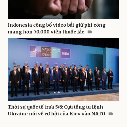
Indonesia công bố video bắt giữ phi công
mang hơn 70.000 viên thuốc lắc
Du lịch
Podcast
Tư vấn
Câu chuyện thời sự
Săn Tour
Đọc truyện đêm khuya
check-in
Cửa sổ tình yêu
Kể chuyện cho bé
Hạt giống tâm hồn
Thời sự quốc tế trưa 5/8: Cựu tổng tư lệnh
Ukraine nói về cơ hội của Kiev vào NATO