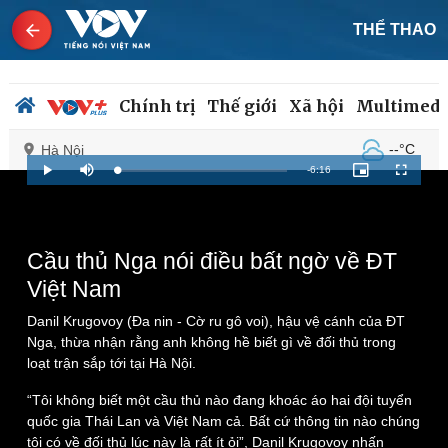
THỂ THAO
Chính trị
Thế giới
Xã hội
Multimedi
--°C
Hà Nội
Remaining
-
6:16
Loaded
:
Play
Mute
Picture-
Fullscreen
1.43%
in-
Picture
Time
Chính trị
Xã hội
Cầu thủ Nga nói điều bất ngờ về ĐT
Đảng
Tin 24h
Việt Nam
Tổ chức nhân sự
Dự báo thời tiết
Quốc hội
Giáo dục
Danil Krugovoy (Đa nin - Cờ ru gô voi), hậu vệ cánh của ĐT
Nhận diện sự thật
Dấu ấn VOV
Nga, thừa nhận rằng anh không hề biết gì về đối thủ trong
Việc làm
loạt trận sắp tới tại Hà Nội.
Biển đảo
“Tôi không biết một cầu thủ nào đang khoác áo hai đội tuyển
quốc gia Thái Lan và Việt Nam cả. Bất cứ thông tin nào chúng
tôi có về đối thủ lúc này là rất ít ỏi”, Danil Krugovoy nhấn