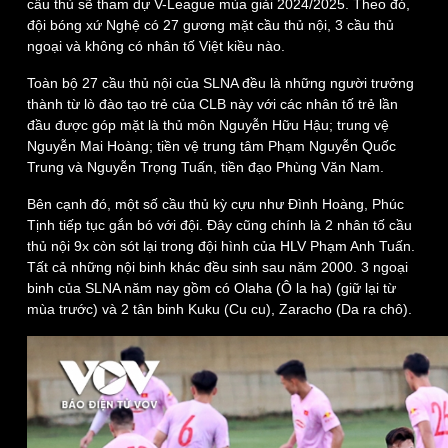
cầu thủ sẽ tham dự V-League mùa giải 2024/2025. Theo đó,
Infographic
đội bóng xứ Nghệ có 27 gương mặt cầu thủ nội, 3 cầu thủ
ngoại và không có nhân tố Việt kiều nào.
Toàn bộ 27 cầu thủ nội của SLNA đều là những người trưởng
thành từ lò đào tạo trẻ của CLB này với các nhân tố trẻ lần
đầu được góp mặt là thủ môn Nguyễn Hữu Hậu; trung vệ
Nguyễn Mai Hoàng; tiền vệ trung tâm Phạm Nguyễn Quốc
Trung và Nguyễn Trọng Tuấn, tiền đạo Phùng Văn Nam.
Bên cạnh đó, một số cầu thủ kỳ cựu như Đình Hoàng, Phúc
Tịnh tiếp tục gắn bó với đội. Đây cũng chính là 2 nhân tố cầu
thủ nội 9x còn sót lại trong đội hình của HLV Phạm Anh Tuấn.
Tất cả những nội binh khác đều sinh sau năm 2000. 3 ngoại
binh của SLNA năm nay gồm có Olaha (Ô la ha) (giữ lại từ
mùa trước) và 2 tân binh Kuku (Cu cu), Zaracho (Da ra chô).