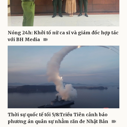
Sản phụ khoa
Tình yêu - Gia đình
Nhi khoa
Nam khoa
Làm đẹp - giảm cân
Phòng mạch online
Nóng 24h: Khởi tố nữ ca sĩ và giám đốc hợp tác
Ăn sạch sống khỏe
với BH Media
Thời sự quốc tế tối 5/8:Triều Tiên cảnh báo
phương án quân sự nhằm răn đe Nhật Bản