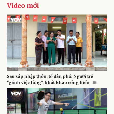
Video mới
Thể thao
Ô tô - Xe máy
Bóng đá
Ô tô
Lịch thi đấu bóng đá
Xe máy
Thế giới thể thao
Tư vấn
eSports
Sau sáp nhập thôn, tổ dân phố: Người trẻ
Hậu trường
"gánh việc làng", khát khao cống hiến