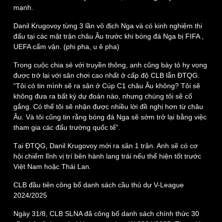
mạnh.
Danil Krugovoy từng 3 lần vô địch Nga và có kinh nghiệm thi
đấu tại các mặt trận châu Âu trước khi bóng đá Nga bị FIFA ,
UEFA cấm vận. (phi pha, u ê pha)
Trong cuộc chia sẻ với truyền thông, anh cũng bày tỏ hy vọng
được trở lại với sân chơi cao nhất ở cấp độ CLB lẫn ĐTQG.
“Tôi có tin mình sẽ ra sân ở Cúp C1 châu Âu không? Tôi sẽ
không đưa ra bất kỳ dự đoán nào, nhưng chúng tôi sẽ cố
gắng. Có thể tôi sẽ nhận được nhiều lời đề nghị hơn từ châu
Âu. Và tôi cũng tin rằng bóng đá Nga sẽ sớm trở lại bằng việc
tham gia các đấu trường quốc tế”.
Tại ĐTQG, Danil Krugovoy mới ra sân 1 trận. Anh sẽ có cơ
hội chiếm lĩnh vị trí bên hành lang trái nếu thể hiện tốt trước
Việt Nam hoặc Thái Lan.
CLB đầu tiên công bố danh sách cầu thủ dự V-League
Thế giới
Multimedia
2024/2025
Quan sát
Video
Cuộc sống đó đây
Ảnh
Ngày 31/8, CLB SLNA đã công bố danh sách chính thức 30
Hồ sơ
E-Magazine