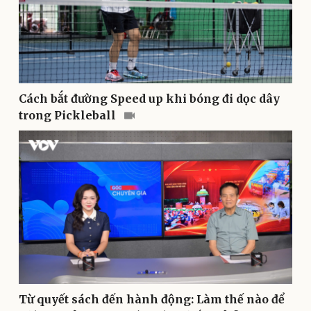
Cách bắt đường Speed up khi bóng đi dọc dây
trong Pickleball
Doanh nghiệp
Công nghệ
Thông tin doanh nghiệp
Sành điệu
Doanh nghiệp 24h
Tin Công nghệ
Doanh nhân
Trải nghiệm
Vì cộng đồng
Chuyển đổi số
Từ quyết sách đến hành động: Làm thế nào để