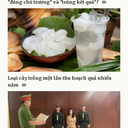
"đúng chủ trương" và "trúng kết quả"?
Loại cây trồng một lần thu hoạch quả nhiều
năm
Sức khỏe
Đời sống
Dinh dưỡng - món ngon
Nhà đẹp
Cây thuốc
Blog