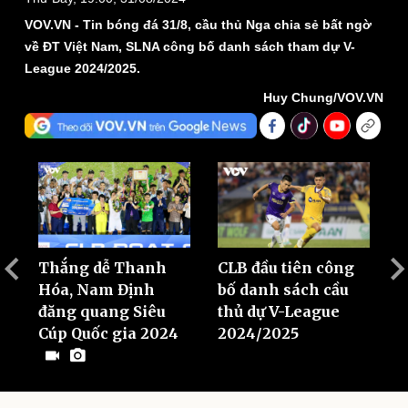
VOV.VN - Tin bóng đá 31/8, cầu thủ Nga chia sẻ bất ngờ
về ĐT Việt Nam, SLNA công bố danh sách tham dự V-
League 2024/2025.
Huy Chung/VOV.VN
Pháp luật
Quân sự - Quốc phòng
Vụ án
Vũ khí
Tin nóng
Việt Nam
Tư vấn luật
Phân tích
Lý
Thắng dễ Thanh
CLB đầu tiên công
C
k
Hóa, Nam Định
bố danh sách cầu
L
đăng quang Siêu
thủ dự V-League
V
Cúp Quốc gia 2024
2024/2025
H