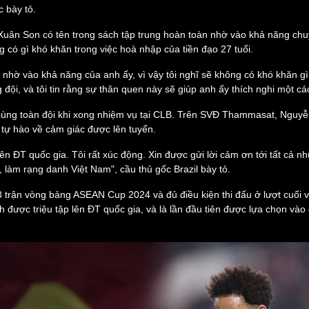
 bày tỏ.
eSports
V
Hậu trường
Xuân Son có tên trong sách tập trung hoàn toàn nhờ vào khả năng ch
 có gì khó khăn trong việc hoà nhập của tiền đạo 27 tuổi.
Văn hóa
Giải trí
D
Sân khấu - Điện ảnh
Nghệ sĩ
nhờ vào khả năng của anh ấy, vì vậy tôi nghĩ sẽ không có khó khăn gì
Văn học
Thời trang
ong đội, và tôi tin rằng sự thân quen này sẽ giúp anh ấy thích nghi một 
Âm nhạc
Sao Việt
c
Di sản
cùng toàn đội khi xong nhiệm vụ tại CLB. Trên SVĐ Thammasat, Nguy
 tự hào về cảm giác được lên tuyển.
p lên ĐT quốc gia. Tôi rất xúc động. Xin được gửi lời cảm ơn tới tất cả
, làm rạng danh Việt Nam", cầu thủ gốc Brazil bày tỏ.
 trận vòng bảng ASEAN Cup 2024 và đủ điều kiện thi đấu ở lượt cuối
h được triệu tập lên ĐT quốc gia, và là lần đầu tiên được lựa chọn và