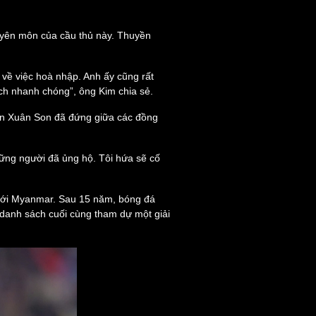
ì cộng đồng
Chuyển đổi số
uyên môn của cầu thủ này. Thuyền
u lịch
Podcast
Tư vấn
Câu chuyện thời sự
 về việc hoà nhập. Anh ấy cũng rất
Săn Tour
Đọc truyện đêm khuya
cách nhanh chóng”, ông Kim chia sẻ.
heck-in
Cửa sổ tình yêu
Kể chuyện cho bé
ễn Xuân Son đã đứng giữa các đồng
Hạt giống tâm hồn
 những người đã ủng hộ. Tôi hứa sẽ cố
 với Myanmar. Sau 15 năm, bóng đá
o danh sách cuối cùng tham dự một giải