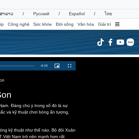
ສາລາວ
/
Русский
/
Español
/
ไทย
ệp
Công nghệ
Sức khỏe
Đời sống
Văn hóa
Giải trí
inh tế
Thị trường
Remaining
-
9:26
Picture-
Fullscreen
in-
ất động sản
Giá vàng
Picture
Time
hởi nghiệp
Tiêu dùng
Son
Tỷ giá
Chứng khoán
Son
Giá cà phê
Nam. Đáng chú ý trong số đó là sự
c và kỹ thuật chơi bóng ấn tượng,
oanh nghiệp
Công nghệ
hông tin doanh nghiệp
Sành điệu
óng kỹ thuật như thế nào. Bộ đôi Xuân
Doanh nghiệp 24h
Tin Công nghệ
ĐT Việt Nam trở nên mạnh hơn rất
Doanh nhân
Trải nghiệm