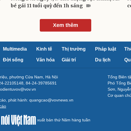
bé gái 11 tuổi quỳ đến 1h sáng
c
Xem thêm
Multimedia
Kinh tế
Thị trường
Pháp luật
Th
Đời sống
Văn hóa
Giải trí
Du lịch
Qu
Triệu, phường Cửa Nam, Hà Nội
Tổng Biên 
-24-22105148, 84-24-39785691
Phó Tổng Bi
aodientuvov@vov.vn
Sơn, Nguyễn
Cơ quan ch
 cáo, phát hành: quangcao@vovnews.vn
cáo
xuất bản thứ Năm hàng tuần