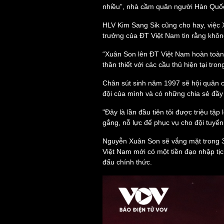
nhiều”, nhà cầm quân người Hàn Quốc
HLV Kim Sang Sik cũng cho hay, việc 
Sức khỏe
trưởng của ĐT Việt Nam tin rằng không
Đời sống
Dinh dưỡng - món ngon
Nhà đẹp
“Xuân Son lên ĐT Việt Nam hoàn toàn 
Cây thuốc
Blog
thân thiết với các cầu thủ hiện tại tr
Sản phụ khoa
Tình yêu - Gia đình
Nhi khoa
Chân sút sinh năm 1997 sẽ hội quân 
Nam khoa
đội của mình và có những chia sẻ đầy
Làm đẹp - giảm cân
Phòng mạch online
"Đây là lần đầu tiên tôi được triệu tậ
Ăn sạch sống khỏe
gắng, nỗ lực để phục vụ cho đội tuyển
Cải chính
Nguyễn Xuân Son sẽ vắng mặt trong 3
Việt Nam mới có một tiền đạo nhập tịc
đấu chính thức.