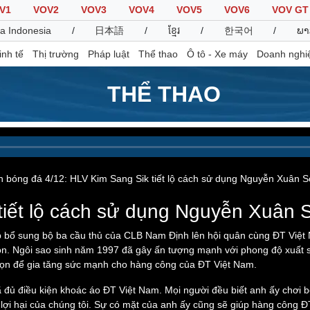
V1
VOV2
VOV3
VOV4
VOV5
VOV6
VOV GT
a Indonesia
/
日本語
/
ខ្មែរ
/
한국어
/
ພາ
inh tế
Thị trường
Pháp luật
Thể thao
Ô tô - Xe máy
Doanh nghi
THỂ THAO
Thế giới
Multimedia
K
Quan sát
Video
B
Cuộc sống đó đây
Ảnh
K
n bóng đá 4/12: HLV Kim Sang Sik tiết lộ cách sử dụng Nguyễn Xuân 
Hồ sơ
E-Magazine
Infographic
tiết lộ cách sử dụng Nguyễn Xuân 
p bổ sung bộ ba cầu thủ của CLB Nam Định lên hội quân cùng ĐT Việt 
n. Ngôi sao sinh năm 1997 đã gây ấn tượng mạnh với phong độ xuất sắ
Thể thao
Ô tô - Xe máy
D
ọn để gia tăng sức mạnh cho hàng công của ĐT Việt Nam.
Bóng đá
Ô tô
T
 đủ điều kiện khoác áo ĐT Việt Nam. Mọi người đều biết anh ấy chơi b
Lịch thi đấu bóng đá
Xe máy
 lợi hại của chúng tôi. Sự có mặt của anh ấy cũng sẽ giúp hàng công 
Thế giới thể thao
Tư vấn