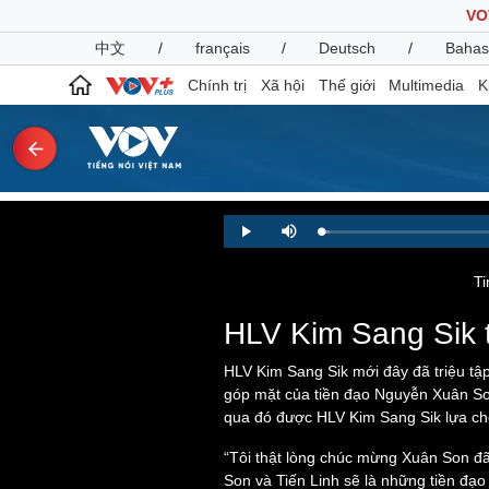
VO
中文
/
français
/
Deutsch
/
Bahas
Chính trị
Xã hội
Thế giới
Multimedia
K
Chính trị
Xã hội
Loaded
:
Play
Mute
1.06%
Đảng
Tin 24h
Tổ chức nhân sự
Dự báo thời tiết
Ti
Quốc hội
Giáo dục
Nhận diện sự thật
Dấu ấn VOV
HLV Kim Sang Sik 
Việc làm
Biển đảo
HLV Kim Sang Sik mới đây đã triệu tậ
góp mặt của tiền đạo Nguyễn Xuân So
Pháp luật
Quân sự - Quốc phòng
qua đó được HLV Kim Sang Sik lựa ch
Vụ án
Vũ khí
“Tôi thật lòng chúc mừng Xuân Son đã
Tin nóng
Việt Nam
Son và Tiến Linh sẽ là những tiền đạo
Tư vấn luật
Phân tích