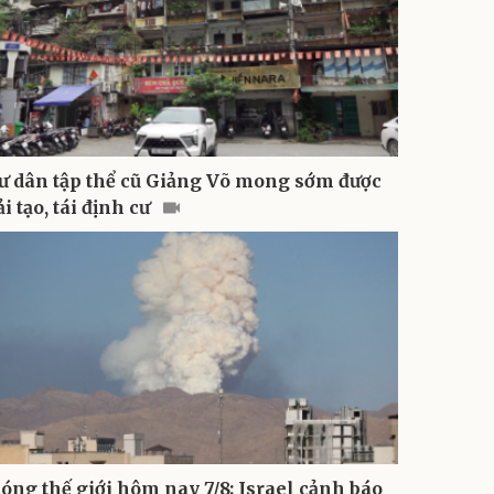
ư dân tập thể cũ Giảng Võ mong sớm được
ải tạo, tái định cư
óng thế giới hôm nay 7/8: Israel cảnh báo