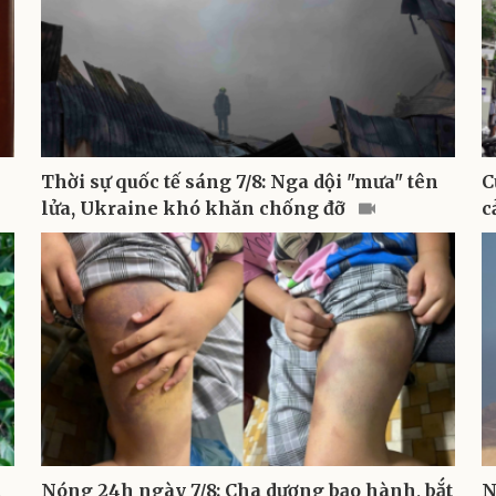
Thời sự quốc tế sáng 7/8: Nga dội "mưa" tên
C
lửa, Ukraine khó khăn chống đỡ
c
h
Nóng 24h ngày 7/8: Cha dượng bạo hành, bắt
N