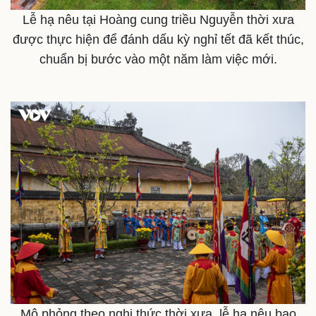
Lễ hạ nêu tại Hoàng cung triều Nguyễn thời xưa
được thực hiện để đánh dấu kỳ nghỉ tết đã kết thúc,
chuẩn bị bước vào một năm làm việc mới.
Thế giới
Multimedia
Quan sát
Video
Cuộc sống đó đây
Ảnh
Hồ sơ
E-Magazine
Infographic
Mô phỏng theo nghi thức thời xưa, lễ hạ nêu bao