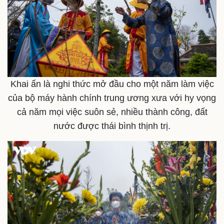
Khai ấn là nghi thức mở đầu cho một năm làm việc
của bộ máy hành chính trung ương xưa với hy vọng
cả năm mọi việc suôn sẻ, nhiều thành công, đất
nước được thái bình thịnh trị.
Pháp luật
Quân sự - Quốc phòng
Vụ án
Vũ khí
Tin nóng
Việt Nam
Tư vấn luật
Phân tích