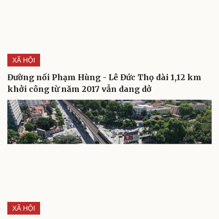
XÃ HỘI
Đường nối Phạm Hùng - Lê Đức Thọ dài 1,12 km
khởi công từ năm 2017 vẫn dang dở
Du lịch
Podcast
Tư vấn
Câu chuyện thời sự
Săn Tour
Đọc truyện đêm khuya
check-in
Cửa sổ tình yêu
Kể chuyện cho bé
Hạt giống tâm hồn
XÃ HỘI