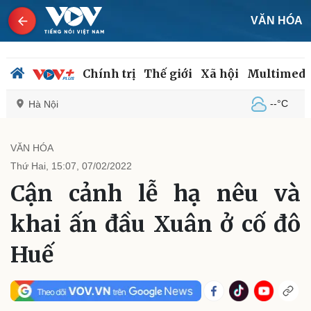
VĂN HÓA
Chính trị
Thế giới
Xã hội
Multimedi
--°C
Hà Nội
VĂN HÓA
Thứ Hai, 15:07, 07/02/2022
Chính trị
Xã hội
Cận cảnh lễ hạ nêu và
Đảng
Tin 24h
Tổ chức nhân sự
Dự báo thời tiết
khai ấn đầu Xuân ở cố đô
Quốc hội
Giáo dục
Nhận diện sự thật
Dấu ấn VOV
Huế
Việc làm
Biển đảo