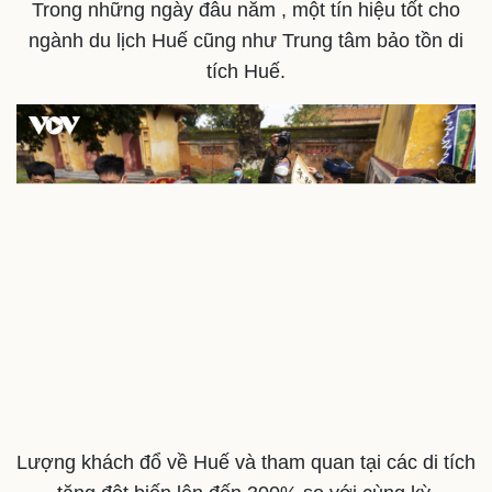
Trong những ngày đâu năm , một tín hiệu tốt cho
ngành du lịch Huế cũng như Trung tâm bảo tồn di
tích Huế.
Sức khỏe
Đời sống
Dinh dưỡng - món ngon
Nhà đẹp
Lượng khách đổ về Huế và tham quan tại các di tích
Cây thuốc
Blog
Sản phụ khoa
Tình yêu - Gia đình