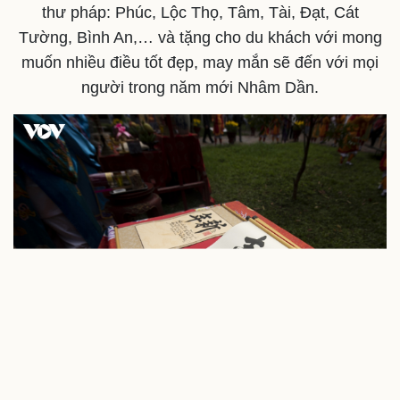
thư pháp: Phúc, Lộc Thọ, Tâm, Tài, Đạt, Cát
Tường, Bình An,… và tặng cho du khách với mong
Doanh nghiệp
Công nghệ
muốn nhiều điều tốt đẹp, may mắn sẽ đến với mọi
Thông tin doanh nghiệp
Sành điệu
người trong năm mới Nhâm Dần.
Doanh nghiệp 24h
Tin Công nghệ
Doanh nhân
Trải nghiệm
Vì cộng đồng
Chuyển đổi số