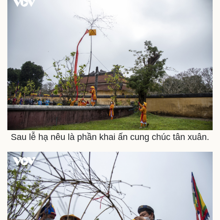
Kinh tế
Thị trường
Bất động sản
Giá vàng
Khởi nghiệp
Tiêu dùng
Tỷ giá
Chứng khoán
Giá cà phê
Sau lễ hạ nêu là phần khai ấn cung chúc tân xuân.