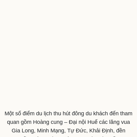
Văn hóa
Giải trí
Sân khấu - Điện ảnh
Nghệ sĩ
Văn học
Thời trang
Một số điểm du lịch thu hút đông du khách đến tham
Âm nhạc
Sao Việt
quan gồm Hoàng cung – Đại nội Huế các lăng vua
Di sản
Gia Long, Minh Mạng, Tự Đức, Khải Định, đền