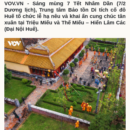
VOV.VN - Sáng mùng 7 Tết Nhâm Dần (7/2
Dương lịch), Trung tâm Bảo tồn Di tích cố đô
Huế tổ chức lễ hạ nêu và khai ấn cung chúc tân
xuân tại Triệu Miếu và Thế Miếu – Hiển Lâm Các
(Đại Nội Huế).