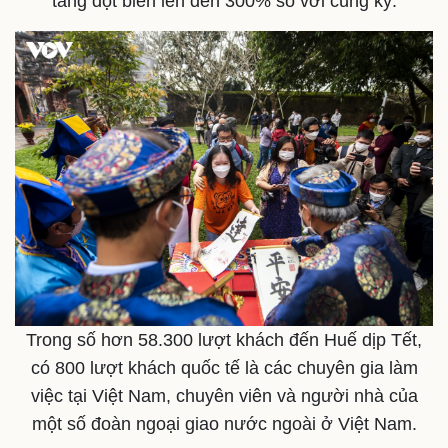
tăng đột biến lên đến 300% so với cùng kỳ.
Nhi khoa
Nam khoa
Làm đẹp - giảm cân
Phòng mạch online
Ăn sạch sống khỏe
Trong số hơn 58.300 lượt khách đến Huế dịp Tết,
có 800 lượt khách quốc tế là các chuyên gia làm
việc tại Việt Nam, chuyên viên và người nhà của
một số đoàn ngoại giao nước ngoài ở Việt Nam.