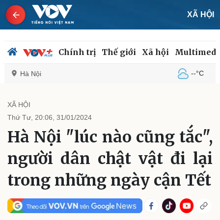
XÃ HỘI
Chính trị
Thế giới
Xã hội
Multimedi
--°C
Hà Nội
XÃ HỘI
Thứ Tư, 20:06, 31/01/2024
Chính trị
Xã hội
Hà Nội "lúc nào cũng tắc",
Đảng
Tin 24h
Tổ chức nhân sự
Dự báo thời tiết
người dân chật vật đi lại
Quốc hội
Giáo dục
Nhận diện sự thật
Dấu ấn VOV
trong những ngày cận Tết
Việc làm
Biển đảo