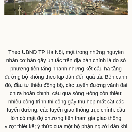
Sản phụ khoa
Tình yêu - Gia đình
Nhi khoa
Nam khoa
Làm đẹp - giảm cân
Phòng mạch online
Ăn sạch sống khỏe
Theo UBND TP Hà Nội, một trong những nguyên
nhân cơ bản gây ùn tắc trên địa bàn chính là do số
phương tiện tăng nhanh nhưng kết cấu hạ tầng
đường bộ không theo kịp dẫn đến quá tải. Bên cạnh
đó, đầu tư thiếu đồng bộ, các tuyến đường vành đai
chưa hoàn chỉnh, cầu qua sông Hồng còn thiếu;
nhiều công trình thi công gây thu hẹp mặt cắt các
tuyến đường; các tuyến giao thông trục chính, cầu
lớn có mật độ phương tiện tham gia giao thông
vượt thiết kế; ý thức của một bộ phận người dân khi