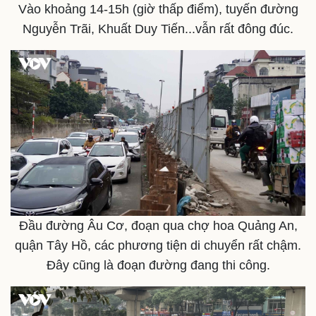
Vào khoảng 14-15h (giờ thấp điểm), tuyến đường
Nguyễn Trãi, Khuất Duy Tiến...vẫn rất đông đúc.
Thể thao
Ô tô - Xe máy
Bóng đá
Ô tô
Lịch thi đấu bóng đá
Xe máy
Thế giới thể thao
Tư vấn
eSports
Hậu trường
Đầu đường Âu Cơ, đoạn qua chợ hoa Quảng An,
quận Tây Hồ, các phương tiện di chuyển rất chậm.
Đây cũng là đoạn đường đang thi công.