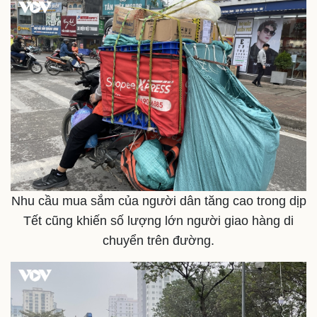
Kinh tế
Thị trường
Bất động sản
Giá vàng
Khởi nghiệp
Tiêu dùng
Tỷ giá
Chứng khoán
Giá cà phê
Nhu cầu mua sắm của người dân tăng cao trong dịp
Tết cũng khiến số lượng lớn người giao hàng di
chuyển trên đường.