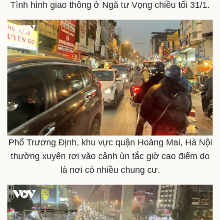
Tình hình giao thông ở Ngã tư Vọng chiều tối 31/1.
Phố Trương Định, khu vực quận Hoàng Mai, Hà Nội
thường xuyên rơi vào cảnh ùn tắc giờ cao điểm do
là nơi có nhiều chung cư.
Sức khỏe
Đời sống
Dinh dưỡng - món ngon
Nhà đẹp
Cây thuốc
Blog