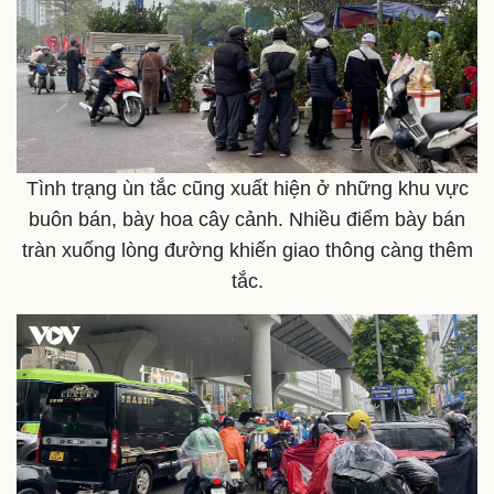
Tình trạng ùn tắc cũng xuất hiện ở những khu vực
buôn bán, bày hoa cây cảnh. Nhiều điểm bày bán
tràn xuống lòng đường khiến giao thông càng thêm
tắc.
Pháp luật
Quân sự - Quốc phòng
Vụ án
Vũ khí
Tin nóng
Việt Nam
Tư vấn luật
Phân tích