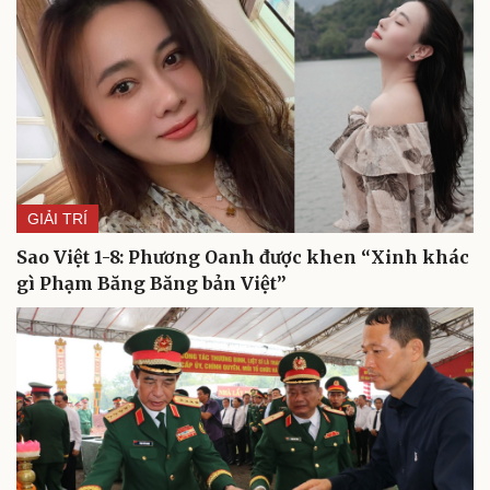
GIẢI TRÍ
Sao Việt 1-8: Phương Oanh được khen “Xinh khác
gì Phạm Băng Băng bản Việt”
Du lịch
Podcast
Tư vấn
Câu chuyện thời sự
Săn Tour
Đọc truyện đêm khuya
check-in
Cửa sổ tình yêu
Kể chuyện cho bé