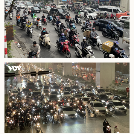
Doanh nghiệp
Công nghệ
Thông tin doanh nghiệp
Sành điệu
Doanh nghiệp 24h
Tin Công nghệ
Doanh nhân
Trải nghiệm
Vì cộng đồng
Chuyển đổi số