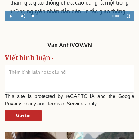
tham gia giao thông chưa cao cũng là một trong
những nguyên nhân dẫn đến ùn tắc giao thông...
Remaining
-
0:00
Loaded
:
Play
Mute
Fullscr
0%
Time
Vân Anh/VOV.VN
Viết bình luận
Văn hóa
Giải trí
Sân khấu - Điện ảnh
Nghệ sĩ
Văn học
Thời trang
Âm nhạc
Sao Việt
Di sản
This site is protected by reCAPTCHA and the Google
Privacy Policy
and
Terms of Service
apply.
Gửi tin