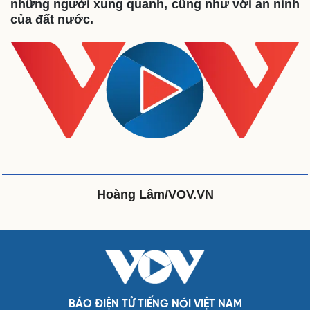
những người xung quanh, cũng như với an ninh
Infographic
của đất nước.
Kinh tế
Thị trường
Bất động sản
Giá vàng
Khởi nghiệp
Tiêu dùng
Tỷ giá
Chứng khoán
Giá cà phê
Pháp luật
Quân sự - Quốc phòng
Vụ án
Vũ khí
Tin nóng
Việt Nam
Tư vấn luật
Phân tích
Hoàng Lâm/VOV.VN
Thể thao
Ô tô - Xe máy
Bóng đá
Ô tô
Lịch thi đấu bóng đá
Xe máy
Thế giới thể thao
Tư vấn
eSports
Hậu trường
Doanh nghiệp
Công nghệ
BÁO ĐIỆN TỬ TIẾNG NÓI VIỆT NAM