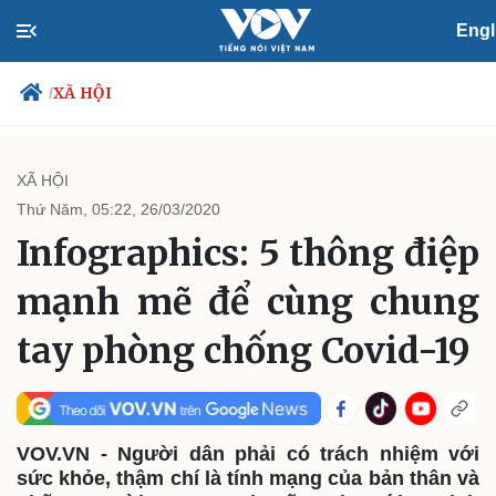
Engl
XÃ HỘI
/
XÃ HỘI
Thứ Năm, 05:22, 26/03/2020
Chính trị
Xã hội
Infographics: 5 thông điệp
Đảng
Tin 24h
Tổ chức nhân sự
Dự báo thời tiết
mạnh mẽ để cùng chung
Quốc hội
Giáo dục
Nhận diện sự thật
Dấu ấn VOV
tay phòng chống Covid-19
Việc làm
Biển đảo
Thế giới
Multimedia
Quan sát
Video
VOV.VN - Người dân phải có trách nhiệm với
Cuộc sống đó đây
Ảnh
sức khỏe, thậm chí là tính mạng của bản thân và
Hồ sơ
E-Magazine