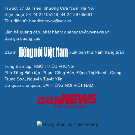
Thông tin doanh nghiệp
Sành điệu
Trụ sở: 37 Bà Triệu, phường Cửa Nam, Hà Nội
Doanh nghiệp 24h
Tin Công nghệ
Điện thoại: 84-24-22105148, 84-24-39785691
Doanh nhân
Trải nghiệm
Thư điện tử: baodientuvov@vov.vn
Vì cộng đồng
Chuyển đổi số
Liên hệ quảng cáo, phát hành: quangcao@vovnews.vn
Sức khỏe
Đời sống
Báo giá quảng cáo
Dinh dưỡng - món ngon
Nhà đẹp
Cây thuốc
Blog
Báo in
xuất bản thứ Năm hàng tuần
Sản phụ khoa
Tình yêu - Gia đình
Nhi khoa
Nam khoa
Tổng Biên tập: NGÔ THIỆU PHONG
Làm đẹp - giảm cân
Phó Tổng Biên tập: Phạm Công Hân, Đặng Thị Khanh, Giang
Phòng mạch online
Trung Sơn, Nguyễn Tuyết Yến
Ăn sạch sống khỏe
Cơ quan chủ quản: ĐÀI TIẾNG NÓI VIỆT NAM
Văn hóa
Giải trí
Sân khấu - Điện ảnh
Nghệ sĩ
Văn học
Thời trang
Âm nhạc
Sao Việt
Di sản
Du lịch
Podcast