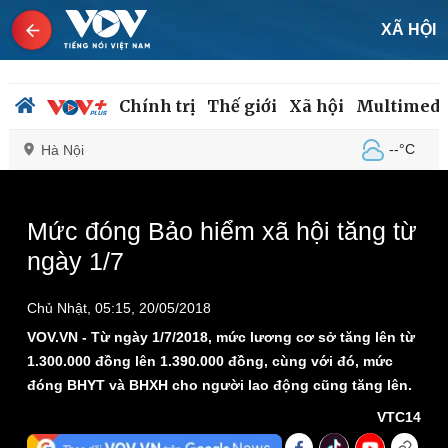
XÃ HỘI
Chính trị
Thế giới
Xã hội
Multimedi
--°C
Hà Nội
This
is
a
The media could not be loaded, either because the
modal
Mức đóng Bảo hiểm xã hội tăng từ
window.
server or network failed or because the format is not
Chính trị
Xã hội
ngày 1/7
supported.
Đảng
Tin 24h
Tổ chức nhân sự
Dự báo thời tiết
Chủ Nhật, 05:15, 20/05/2018
Quốc hội
Giáo dục
Nhận diện sự thật
Dấu ấn VOV
VOV.VN - Từ ngày 1/7/2018, mức lương cơ sở tăng lên từ
Việc làm
1.300.000 đồng lên 1.390.000 đồng, cùng với đó, mức
Biển đảo
đóng BHYT và BHXH cho người lao động cũng tăng lên.
VTC14