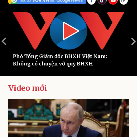
21
Phó Tổng Giám đốc BHXH Việt Nam:
C
Không có chuyện vỡ quỹ BHXH
s
Thế giới
Multimedia
Quan sát
Video
Cuộc sống đó đây
Ảnh
Video mới
Hồ sơ
E-Magazine
Infographic