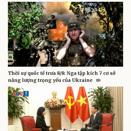
Pháp luật
Quân sự - Quốc phòng
Vụ án
Vũ khí
Tin nóng
Việt Nam
Tư vấn luật
Phân tích
Thời sự quốc tế trưa 8/8: Nga tập kích 7 cơ sở
năng lượng trọng yếu của Ukraine