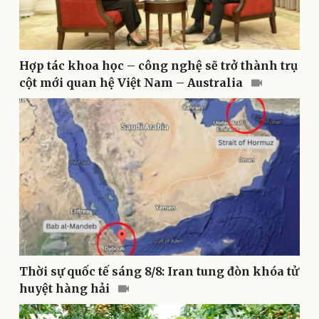
Thể thao
Ô tô - Xe máy
Bóng đá
Ô tô
Lịch thi đấu bóng đá
Xe máy
Thế giới thể thao
Tư vấn
Hợp tác khoa học – công nghệ sẽ trở thành trụ
eSports
cột mới quan hệ Việt Nam – Australia
Hậu trường
Thời sự quốc tế sáng 8/8: Iran tung đòn khóa tử
huyệt hàng hải
Doanh nghiệp
Công nghệ
Thông tin doanh nghiệp
Sành điệu