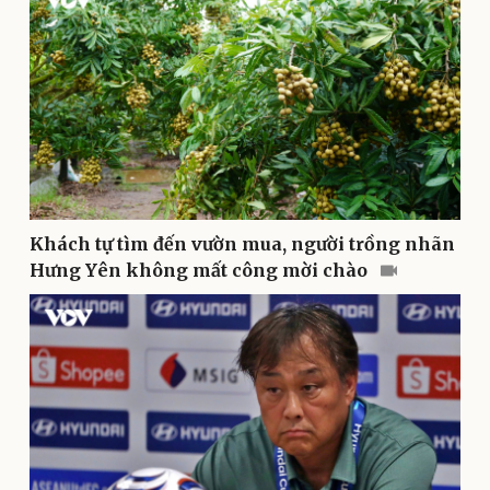
Doanh nghiệp 24h
Tin Công nghệ
Doanh nhân
Trải nghiệm
Vì cộng đồng
Chuyển đổi số
Khách tự tìm đến vườn mua, người trồng nhãn
Hưng Yên không mất công mời chào
Sức khỏe
Đời sống
Dinh dưỡng - món ngon
Nhà đẹp
Cây thuốc
Blog
Sản phụ khoa
Tình yêu - Gia đình
Nhi khoa