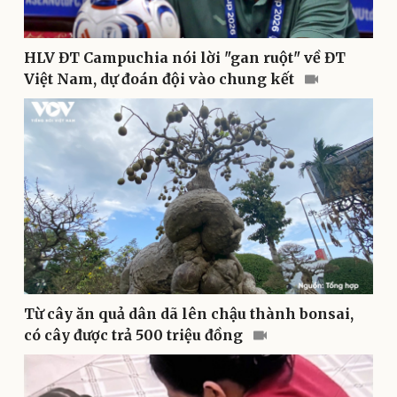
Nam khoa
Làm đẹp - giảm cân
Phòng mạch online
HLV ĐT Campuchia nói lời "gan ruột" về ĐT
Ăn sạch sống khỏe
Việt Nam, dự đoán đội vào chung kết
Từ cây ăn quả dân dã lên chậu thành bonsai,
Văn hóa
Giải trí
có cây được trả 500 triệu đồng
Sân khấu - Điện ảnh
Nghệ sĩ
Văn học
Thời trang
Âm nhạc
Sao Việt