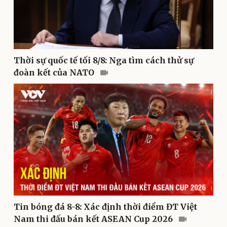
Thời sự quốc tế tối 8/8: Nga tìm cách thử sự
đoàn kết của NATO
Kinh tế
Thị trường
Bất động sản
Giá vàng
Khởi nghiệp
Tiêu dùng
Tỷ giá
Chứng khoán
Giá cà phê
Tin bóng đá 8-8: Xác định thời điểm ĐT Việt
Nam thi đấu bán kết ASEAN Cup 2026