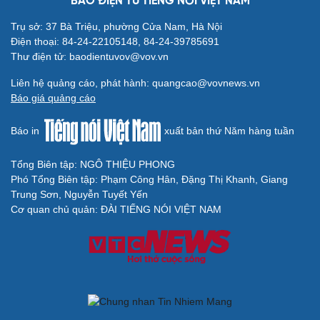
BÁO ĐIỆN TỬ TIẾNG NÓI VIỆT NAM
Trụ sở: 37 Bà Triệu, phường Cửa Nam, Hà Nội
Điện thoại: 84-24-22105148, 84-24-39785691
Thư điện tử: baodientuvov@vov.vn
Liên hệ quảng cáo, phát hành: quangcao@vovnews.vn
Báo giá quảng cáo
Báo in
xuất bản thứ Năm hàng tuần
Tổng Biên tập: NGÔ THIỆU PHONG
Phó Tổng Biên tập: Phạm Công Hân, Đặng Thị Khanh, Giang
Cải chính
Trung Sơn, Nguyễn Tuyết Yến
Cơ quan chủ quản: ĐÀI TIẾNG NÓI VIỆT NAM