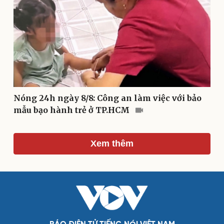
Di sản
Nóng 24h ngày 8/8: Công an làm việc với bảo
mẫu bạo hành trẻ ở TP.HCM
Xem thêm
Du lịch
Podcast
Tư vấn
Câu chuyện thời sự
Săn Tour
Đọc truyện đêm khuya
check-in
Cửa sổ tình yêu
Kể chuyện cho bé
Hạt giống tâm hồn