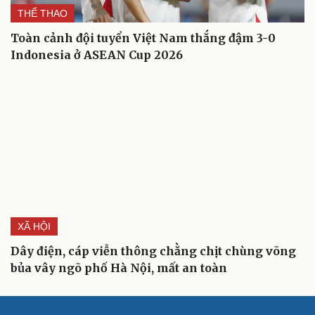
THỂ THAO
Toàn cảnh đội tuyển Việt Nam thắng đậm 3-0
Indonesia ở ASEAN Cup 2026
XÃ HỘI
Dây điện, cáp viễn thông chằng chịt chùng võng
bủa vây ngõ phố Hà Nội, mất an toàn
Cải chính