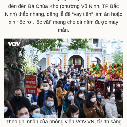
đến đền Bà Chúa Kho (phường Vũ Ninh, TP Bắc
Ninh) thắp nhang, dâng lễ để “vay tiền” làm ăn hoặc
xin “lộc rơi, lộc vãi” mong cho cả năm được may
Thế giới
Multimedia
mắn.
Quan sát
Video
Cuộc sống đó đây
Ảnh
Hồ sơ
E-Magazine
Infographic
Theo ghi nhận của phóng viên VOV.VN, từ 9h sáng