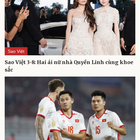
Du lịch
Podcast
Tư vấn
Câu chuyện thời sự
Săn Tour
Đọc truyện đêm khuya
check-in
Cửa sổ tình yêu
Kể chuyện cho bé
Sao Việt
Hạt giống tâm hồn
Sao Việt 3-8: Hai ái nữ nhà Quyền Linh cùng khoe
sắc