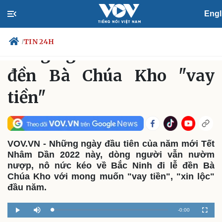
Engl
XÃ HỘI
TIN 24H
Thứ Sáu, 15:25, 04/02/2022
TIN 24H
/
Dòng người nô nức kéo về
đền Bà Chúa Kho "vay
tiền"
Chính trị
Xã hội
Đảng
Tin 24h
Tổ chức nhân sự
Dự báo thời tiết
Quốc hội
Giáo dục
Nhận diện sự thật
Dấu ấn VOV
VOV.VN - Những ngày đầu tiên của năm mới Tết
Việc làm
Nhâm Dần 2022 này, dòng người vẫn nườm
Biển đảo
nượp, nô nức kéo về Bắc Ninh đi lễ đền Bà
Chúa Kho với mong muốn "vay tiền", "xin lộc"
đầu năm.
Remaining
-
0:00
Loaded
:
Play
Mute
Fullscr
0%