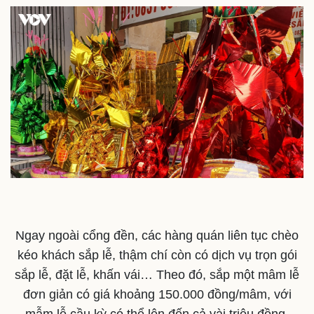
Doanh nghiệp 24h
Tin Công nghệ
Doanh nhân
Trải nghiệm
Vì cộng đồng
Chuyển đổi số
Ngay ngoài cổng đền, các hàng quán liên tục chèo
kéo khách sắp lễ, thậm chí còn có dịch vụ trọn gói
sắp lễ, đặt lễ, khấn vái… Theo đó, sắp một mâm lễ
đơn giản có giá khoảng 150.000 đồng/mâm, với