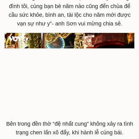
đình tôi, cùng bạn bè năm nào cũng đến chùa để
cầu sức khỏe, bình an, tài lộc cho năm mới được
vạn sự như y”- anh Sơn vui mừng chia sẻ.
Bên trong đền thờ “đệ nhất cung” không xảy ra tình
Doanh nghiệp
Công nghệ
trạng chen lấn xô đẩy, khi hành lễ cúng bái.
Thông tin doanh nghiệp
Sành điệu