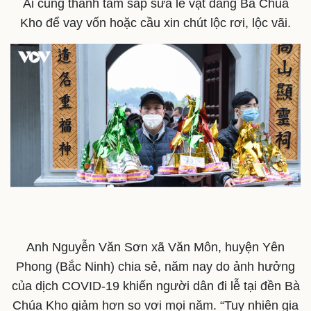
Ai cũng thành tâm sắp sửa lễ vật dâng Bà Chúa
Kho để vay vốn hoặc cầu xin chút lộc rơi, lộc vãi.
Thể thao
Ô tô - Xe máy
Bóng đá
Ô tô
Lịch thi đấu bóng đá
Xe máy
Thế giới thể thao
Tư vấn
eSports
Hậu trường
Anh Nguyễn Văn Sơn xã Văn Môn, huyện Yên
Phong (Bắc Ninh) chia sẻ, năm nay do ảnh hưởng
của dịch COVID-19 khiến người dân đi lễ tại đền Bà
Chúa Kho giảm hơn so vơi mọi năm. “Tuy nhiên gia