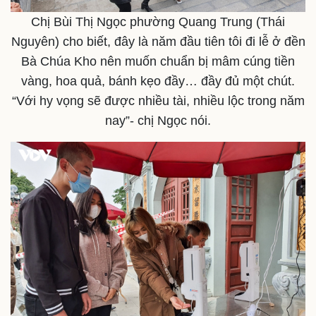
Tỷ giá
Chị Bùi Thị Ngọc phường Quang Trung (Thái
Chứng khoán
Giá cà phê
Nguyên) cho biết, đây là năm đầu tiên tôi đi lễ ở đền
Bà Chúa Kho nên muốn chuẩn bị mâm cúng tiền
vàng, hoa quả, bánh kẹo đầy… đầy đủ một chút.
“Với hy vọng sẽ được nhiều tài, nhiều lộc trong năm
nay”- chị Ngọc nói.