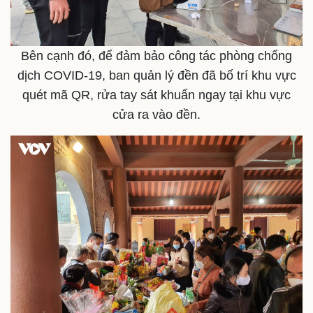
Bên cạnh đó, để đảm bảo công tác phòng chống
dịch COVID-19, ban quản lý đền đã bố trí khu vực
quét mã QR, rửa tay sát khuẩn ngay tại khu vực
cửa ra vào đền.
Pháp luật
Quân sự - Quốc phòng
Vụ án
Vũ khí
Tin nóng
Việt Nam
Tư vấn luật
Phân tích