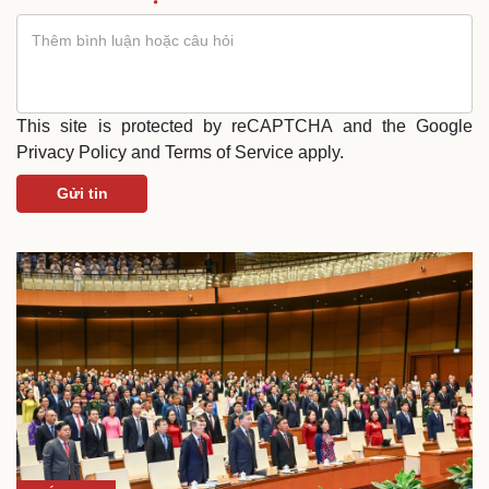
This site is protected by reCAPTCHA and the Google
Privacy Policy
and
Terms of Service
apply.
Gửi tin
Văn hóa
Giải trí
Sân khấu - Điện ảnh
Nghệ sĩ
Văn học
Thời trang
Âm nhạc
Sao Việt
Di sản